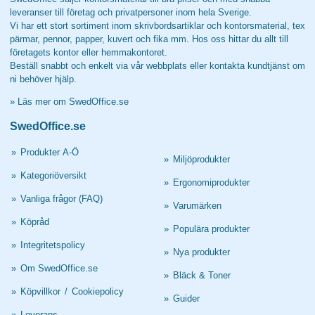
leveranser till företag och privatpersoner inom hela Sverige.
Vi har ett stort sortiment inom skrivbordsartiklar och kontorsmaterial, tex
pärmar, pennor, papper, kuvert och fika mm. Hos oss hittar du allt till
företagets kontor eller hemmakontoret.
Beställ snabbt och enkelt via vår webbplats eller kontakta kundtjänst om
ni behöver hjälp.
»
Läs mer om SwedOffice.se
SwedOffice.se
»
Produkter A-Ö
»
Miljöprodukter
»
Kategoriöversikt
»
Ergonomiprodukter
»
Vanliga frågor (FAQ)
»
Varumärken
»
Köpråd
»
Populära produkter
»
Integritetspolicy
»
Nya produkter
»
Om SwedOffice.se
»
Bläck & Toner
»
Köpvillkor
/
Cookiepolicy
»
Guider
»
Leverans