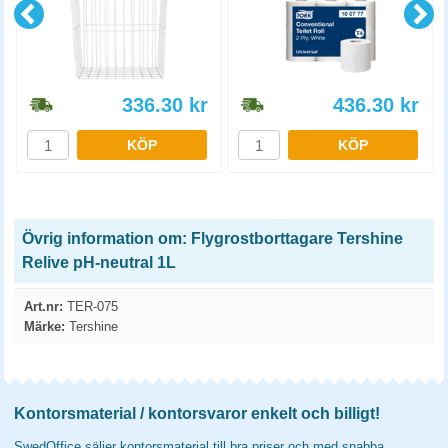
336.30
kr
436.30
kr
KÖP
KÖP
Övrig information om: Flygrostborttagare Tershine
Relive pH-neutral 1L
Art.nr:
TER-075
Märke:
Tershine
Kontorsmaterial / kontorsvaror enkelt och billigt!
SwedOffice säljer kontorsmaterial till bra priser och med snabba