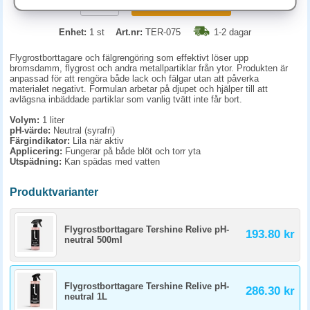
KÖP
Enhet:
1 st
Art.nr:
TER-075
1-2 dagar
Flygrostborttagare och fälgrengöring som effektivt löser upp
bromsdamm, flygrost och andra metallpartiklar från ytor. Produkten är
anpassad för att rengöra både lack och fälgar utan att påverka
materialet negativt. Formulan arbetar på djupet och hjälper till att
avlägsna inbäddade partiklar som vanlig tvätt inte får bort.
Volym:
1 liter
pH-värde:
Neutral (syrafri)
Färgindikator:
Lila när aktiv
Applicering:
Fungerar på både blöt och torr yta
Utspädning:
Kan spädas med vatten
Produktvarianter
Flygrostborttagare Tershine Relive pH-
193.80 kr
neutral 500ml
Flygrostborttagare Tershine Relive pH-
286.30 kr
neutral 1L