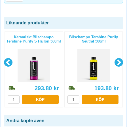
Liknande produkter
l
Keramiskt Bilschampo
Bilschampo Tershine Purify
Tershine Purify S Hallon 500ml
Neutral 500ml
293.80
kr
193.80
kr
KÖP
KÖP
Andra köpte även