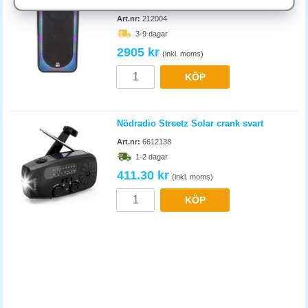
ShockWave 200 RGB svart
USB-anslutning är pålitligast och kräver ingen parkoppling, bra för
Art.nr:
212004
stationära mötesrum. Bluetooth ger mer flexibilitet och passar i rum där
3-9 dagar
högtalaren ska kunna anslutas till olika enheter. Kontrollera räckvidden i
2905 kr
större rum.
(inkl. moms)
KÖP
Nödradio Streetz Solar crank svart
Art.nr:
6612138
1-2 dagar
411.30 kr
(inkl. moms)
KÖP