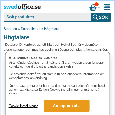
0
▼
Startsida
»
Datortillbehör
»
Högtalare
Högtalare
Högtalare för kontoret ger ett klart och tydligt ljud för videomöten,
presentationer och musikavspelning i öppna och slutna kontorsmiljöer.
Med rätt högtalarteknologi förbättras kommunikation och
Läs mer »
Vi använder oss av cookies
mötesupplevelse för alla deltagare. Beställ högtalare för kontoret från
Vi använder Cookies för att säkerställa att webbplatsen fungerar
SwedOffice.
Högtalare Happy Plugs Joy svart
korrekt och ge dig bäst användarupplevelse.
Art.nr:
232615
Vanliga frågor och svar om högtalare
De används också för att samla in och analysera information om
1-2 dagar
webbplatsens användning.
Vilka högtalare passar bäst för videokonferenser?
432.50 kr
(inkl. moms)
Du kan acceptera eller hantera dina val nedan eller när som helst
Konferenshögtalare med inbyggd mikrofon (speakerphone) är
genom att klicka på länken Cookie-inställningar längst ner på
KÖP
sidan.
specialgjorda för möten, de tar bort eko och förstärker rösten. Vanliga
datorhögtalare är okej för enskilt arbete men inte optimalt för rum med
flera deltagare.
Acceptera alla
Cookie-inställningar
Högtalare Altec Lansing IMT7100
Bluetooth eller USB-anslutning på högtalaren?