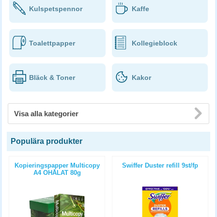
Kulspetspennor
Kaffe
Toalettpapper
Kollegieblock
Bläck & Toner
Kakor
Visa alla kategorier
Populära produkter
Kopieringspapper Multicopy
Swiffer Duster refill 9st/fp
A4 OHÅLAT 80g
5x500st/kartong