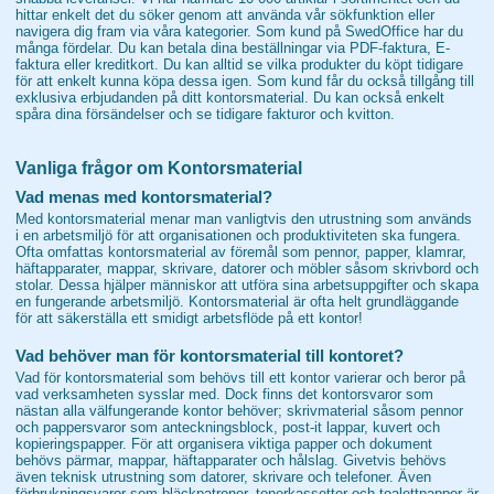
hittar enkelt det du söker genom att använda vår sökfunktion eller
navigera dig fram via våra kategorier. Som kund på SwedOffice har du
många fördelar. Du kan betala dina beställningar via PDF-faktura, E-
faktura eller kreditkort. Du kan alltid se vilka produkter du köpt tidigare
för att enkelt kunna köpa dessa igen. Som kund får du också tillgång till
exklusiva erbjudanden på ditt kontorsmaterial. Du kan också enkelt
spåra dina försändelser och se tidigare fakturor och kvitton.
Vanliga frågor om Kontorsmaterial
Vad menas med kontorsmaterial?
Med kontorsmaterial menar man vanligtvis den utrustning som används
i en arbetsmiljö för att organisationen och produktiviteten ska fungera.
Ofta omfattas kontorsmaterial av föremål som pennor, papper, klamrar,
häftapparater, mappar, skrivare, datorer och möbler såsom skrivbord och
stolar. Dessa hjälper människor att utföra sina arbetsuppgifter och skapa
en fungerande arbetsmiljö. Kontorsmaterial är ofta helt grundläggande
för att säkerställa ett smidigt arbetsflöde på ett kontor!
Vad behöver man för kontorsmaterial till kontoret?
Vad för kontorsmaterial som behövs till ett kontor varierar och beror på
vad verksamheten sysslar med. Dock finns det kontorsvaror som
nästan alla välfungerande kontor behöver; skrivmaterial såsom pennor
och pappersvaror som anteckningsblock, post-it lappar, kuvert och
kopieringspapper. För att organisera viktiga papper och dokument
behövs pärmar, mappar, häftapparater och hålslag. Givetvis behövs
även teknisk utrustning som datorer, skrivare och telefoner. Även
förbrukningsvaror som bläckpatroner, tonerkassetter och toalettpapper är