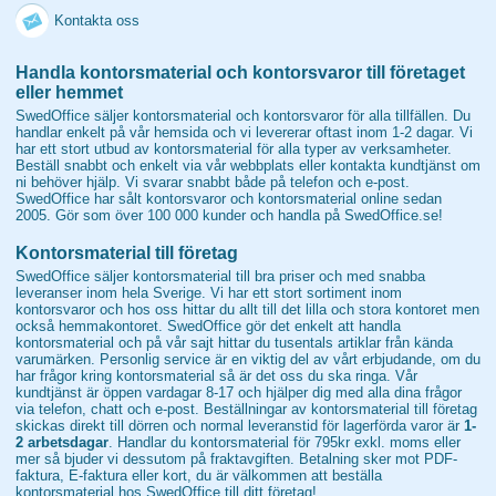
Kontakta oss
Handla kontorsmaterial och kontorsvaror till företaget
eller hemmet
SwedOffice säljer kontorsmaterial och kontorsvaror för alla tillfällen. Du
handlar enkelt på vår hemsida och vi levererar oftast inom 1-2 dagar. Vi
har ett stort utbud av kontorsmaterial för alla typer av verksamheter.
Beställ snabbt och enkelt via vår webbplats eller kontakta kundtjänst om
ni behöver hjälp. Vi svarar snabbt både på telefon och e-post.
SwedOffice har sålt kontorsvaror och kontorsmaterial online sedan
2005. Gör som över 100 000 kunder och handla på SwedOffice.se!
Kontorsmaterial till företag
SwedOffice säljer kontorsmaterial till bra priser och med snabba
leveranser inom hela Sverige. Vi har ett stort sortiment inom
kontorsvaror och hos oss hittar du allt till det lilla och stora kontoret men
också hemmakontoret. SwedOffice gör det enkelt att handla
kontorsmaterial och på vår sajt hittar du tusentals artiklar från kända
varumärken. Personlig service är en viktig del av vårt erbjudande, om du
har frågor kring kontorsmaterial så är det oss du ska ringa. Vår
kundtjänst är öppen vardagar 8-17 och hjälper dig med alla dina frågor
via telefon, chatt och e-post. Beställningar av kontorsmaterial till företag
skickas direkt till dörren och normal leveranstid för lagerförda varor är
1-
2 arbetsdagar
. Handlar du kontorsmaterial för 795kr exkl. moms eller
mer så bjuder vi dessutom på fraktavgiften. Betalning sker mot PDF-
faktura, E-faktura eller kort, du är välkommen att beställa
kontorsmaterial hos SwedOffice till ditt företag!