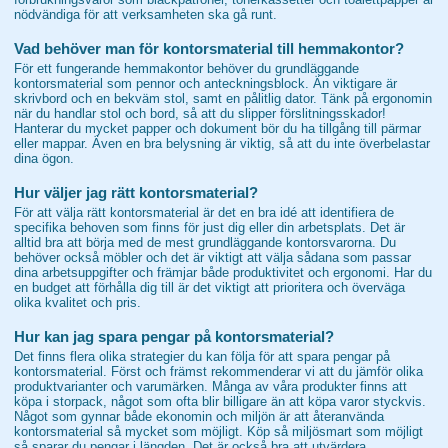
nödvändiga för att verksamheten ska gå runt.
Vad behöver man för kontorsmaterial till hemmakontor?
För ett fungerande hemmakontor behöver du grundläggande
kontorsmaterial som pennor och anteckningsblock. Än viktigare är
skrivbord och en bekväm stol, samt en pålitlig dator. Tänk på ergonomin
när du handlar stol och bord, så att du slipper förslitningsskador!
Hanterar du mycket papper och dokument bör du ha tillgång till pärmar
eller mappar. Även en bra belysning är viktig, så att du inte överbelastar
dina ögon.
Hur väljer jag rätt kontorsmaterial?
För att välja rätt kontorsmaterial är det en bra idé att identifiera de
specifika behoven som finns för just dig eller din arbetsplats. Det är
alltid bra att börja med de mest grundläggande kontorsvarorna. Du
behöver också möbler och det är viktigt att välja sådana som passar
dina arbetsuppgifter och främjar både produktivitet och ergonomi. Har du
en budget att förhålla dig till är det viktigt att prioritera och överväga
olika kvalitet och pris.
Hur kan jag spara pengar på kontorsmaterial?
Det finns flera olika strategier du kan följa för att spara pengar på
kontorsmaterial. Först och främst rekommenderar vi att du jämför olika
produktvarianter och varumärken. Många av våra produkter finns att
köpa i storpack, något som ofta blir billigare än att köpa varor styckvis.
Något som gynnar både ekonomin och miljön är att återanvända
kontorsmaterial så mycket som möjligt. Köp så miljösmart som möjligt
så sparar du pengar i längden. Det är också bra att utvärdera