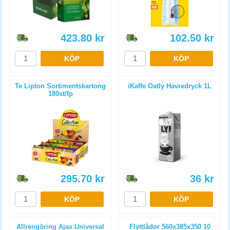
423.80
kr
102.50
kr
KÖP
KÖP
Te Lipton Sortimentskartong
iKaffe Oatly Havredryck 1L
180st/fp
295.70
kr
36
kr
KÖP
KÖP
Allrengöring Ajax Universal
Flyttlådor 560x385x350 10