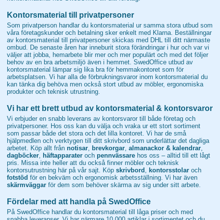
Kontorsmaterial till privatpersoner
Som privatperson handlar du kontorsmaterial ur samma stora utbud som
våra företagskunder och betalning sker enkelt med Klarna. Beställningar
av kontorsmaterial till privatpersoner skickas med DHL till ditt närmaste
ombud. De senaste åren har inneburit stora förändringar i hur och var vi
väljer att jobba, hemarbete blir mer och mer populärt och med det följer
behov av en bra arbetsmiljö även i hemmet. SwedOffice utbud av
kontorsmaterial lämpar sig lika bra för hemmakontoret som för
arbetsplatsen. Vi har alla de förbrukningsvaror inom kontorsmaterial du
kan tänka dig behöva men också stort utbud av möbler, ergonomiska
produkter och teknisk utrustning.
Vi har ett brett utbud av kontorsmaterial & kontorsvaror
Vi erbjuder en snabb leverans av kontorsvaror till både företag och
privatpersoner. Hos oss kan du välja och vraka ur ett stort sortiment
som passar både det stora och det lilla kontoret. Vi har de små
hjälpmedlen och verktygen till ditt skrivbord som underlättar det dagliga
arbetet. Köp allt från
notisar
,
brevkorgar
,
almanackor & kalendrar
,
dagböcker
,
häftapparater
och
pennvässare
hos oss – alltid till ett lågt
pris. Missa inte heller att du också finner möbler och teknisk
kontorsutrustning här på vår sajt. Köp
skrivbord
,
kontorsstolar
och
fotstöd
för en bekväm och ergonomisk arbetsställning. Vi har även
skärmväggar
för dem som behöver skärma av sig under sitt arbete.
Fördelar med att handla på SwedOffice
På SwedOffice handlar du kontorsmaterial till låga priser och med
snabba leveranser. Vi har närmare 10 000 artiklar i sortimentet och du