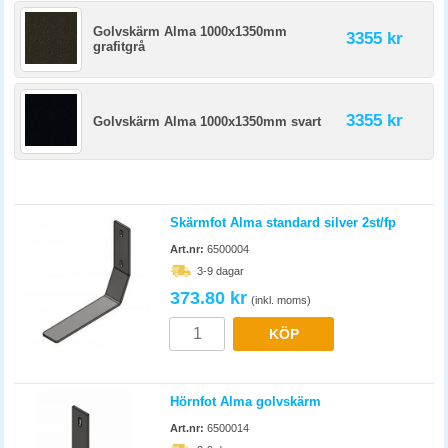
Golvskärm Alma 1000x1350mm
3355 kr
grafitgrå
3355 kr
Golvskärm Alma 1000x1350mm svart
Skärmfot Alma standard silver 2st/fp
Art.nr:
6500004
3-9 dagar
373.80 kr
(inkl. moms)
KÖP
Hörnfot Alma golvskärm
Art.nr:
6500014