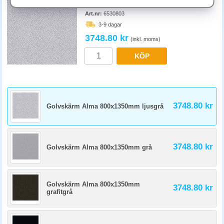
Golvskärm Alma 800x1350mm ljusgrå
Akustiska (med ljudabsorberande material) dämpar ljudet märkbart och
passar bra för callcenter och öppna kontor. Transparenta (glas eller
Art.nr:
6530803
plast) ger visuell avskildhet utan att blockera ljus. Kombinera båda för
3-9 dagar
optimal effekt.
3748.80 kr
(inkl. moms)
KÖP
3748.80 kr
Golvskärm Alma 800x1350mm ljusgrå
3748.80 kr
Golvskärm Alma 800x1350mm grå
Golvskärm Alma 800x1350mm
3748.80 kr
grafitgrå