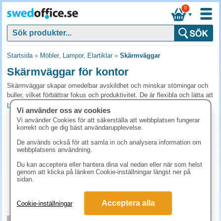
0
▼
Startsida
»
Möbler, Lampor, Elartiklar
»
Skärmväggar
Skärmväggar för kontor
Skärmväggar skapar omedelbar avskildhet och minskar störningar och
buller, vilket förbättrar fokus och produktivitet. De är flexibla och lätta att
flytta så du snabbt kan anpassa arbetsytan. Köp våra skärmväggar för
Läs mer »
Vi använder oss av cookies
en bättre arbetsmiljö som höjer välbefinnande och effektivitet.
Vi använder Cookies för att säkerställa att webbplatsen fungerar
Utställningsskärm wellpapp 3-del vit
korrekt och ge dig bäst användarupplevelse.
Vanliga frågor och svar om skärmväggar
5st/fp
De används också för att samla in och analysera information om
Art.nr:
9124579
Hur höga skärmväggar behövs i öppet kontorslandskap?
webbplatsens användning.
1-2 dagar
För akustisk dämpning vid skrivbordet räcker 60-120 cm över
Du kan acceptera eller hantera dina val nedan eller när som helst
1311.30 kr
bordskanten. För visuell avskildhet välj 140+ cm. Heltäckande
genom att klicka på länken Cookie-inställningar längst ner på
(inkl. moms)
sidan.
skärmväggar (180 cm) skapar enskilda arbetsplatser. Kontrollera att
KÖP
luftcirkulation och belysning fungerar.
Acceptera alla
Cookie-inställningar
Akustiska eller transparenta skärmväggar?