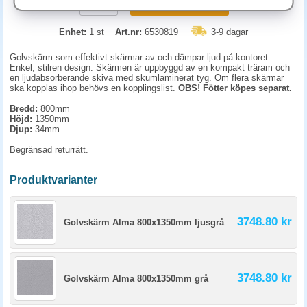
KÖP
Enhet:
1 st
Art.nr:
6530819
3-9 dagar
Golvskärm som effektivt skärmar av och dämpar ljud på kontoret.
Enkel, stilren design. Skärmen är uppbyggd av en kompakt träram och
en ljudabsorberande skiva med skumlaminerat tyg. Om flera skärmar
ska kopplas ihop behövs en kopplingslist.
OBS! Fötter köpes separat.
Bredd:
800mm
Höjd:
1350mm
Djup:
34mm
Begränsad returrätt.
Produktvarianter
3748.80 kr
Golvskärm Alma 800x1350mm ljusgrå
3748.80 kr
Golvskärm Alma 800x1350mm grå