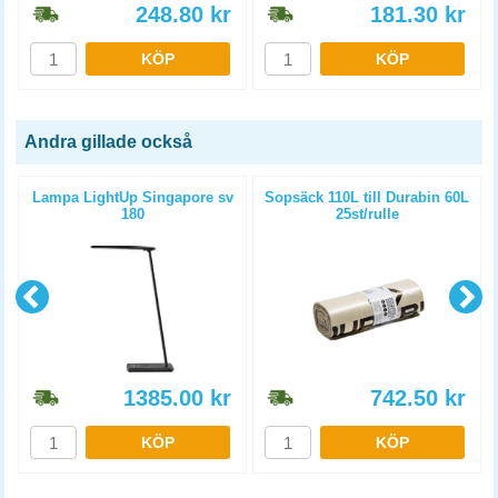
248.80
kr
181.30
kr
KÖP
KÖP
Andra gillade också
Lampa LightUp Singapore sv
Sopsäck 110L till Durabin 60L
180
25st/rulle
1385.00
kr
742.50
kr
KÖP
KÖP