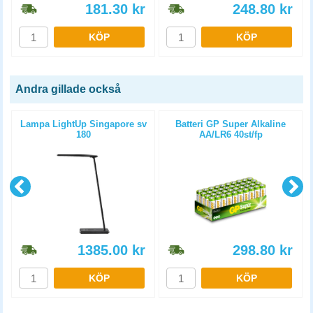
181.30
kr
248.80
kr
KÖP
KÖP
Andra gillade också
Lampa LightUp Singapore sv
Batteri GP Super Alkaline
180
AA/LR6 40st/fp
1385.00
kr
298.80
kr
KÖP
KÖP