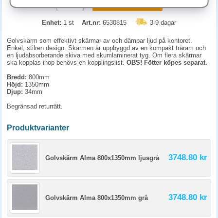
KÖP
Enhet:
1 st
Art.nr:
6530815
3-9 dagar
Golvskärm som effektivt skärmar av och dämpar ljud på kontoret.
Enkel, stilren design. Skärmen är uppbyggd av en kompakt träram och
en ljudabsorberande skiva med skumlaminerat tyg. Om flera skärmar
ska kopplas ihop behövs en kopplingslist.
OBS! Fötter köpes separat.
Bredd:
800mm
Höjd:
1350mm
Djup:
34mm
Begränsad returrätt.
Produktvarianter
3748.80 kr
Golvskärm Alma 800x1350mm ljusgrå
3748.80 kr
Golvskärm Alma 800x1350mm grå