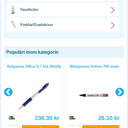
Tavelkritor
Vinklar/Gradskivor
Populärt inom kategorin
Kulpenna Office 0,7 blå 50st/fp
Märkpenna Artline 700 svart
p
236.30
kr
26.10
kr