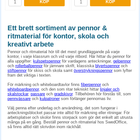
KÖP
KÖP
Ett brett sortiment av pennor &
ritmaterial för kontor, skola och
kreativt arbete
Pennor och ritmaterial hör till det mest grundläggande på varje
kontor, i varje klassrum och vid varje ritbord. Här hittar du pennor för
alla uppgifter:
kulspetspennor
för vardagens anteckningar,
gelpennor
och
rollerballpennor
för jämnare skrift, klassiska
blyertspennor
och
stiftpennor
för skiss och skola samt
överstrykningspennor
som lyfter
fram det viktiga i texten.
För märkning och whiteboardtavlor finns
fiberpennor
och
whiteboardpennor
, och den som ritar tekniskt hittar
linjaler och
skalstockar
,
passare
och
gradskivor
. Tillbehören hör förstås till, som
pennvässare
och
kulpatroner
som förlänger pennornas liv.
Välj penna efter underlag och användning, det som fungerar i
anteckningsblocket passar inte alltid för märkning eller ritningar. För
arbetsplatser och skolor finns storpack som gör det enkelt att utrusta
många på en gång. Beställ pennor och ritmaterial hos SwedOffice,
så finns alltid rätt skrivdon inom räckhåll.