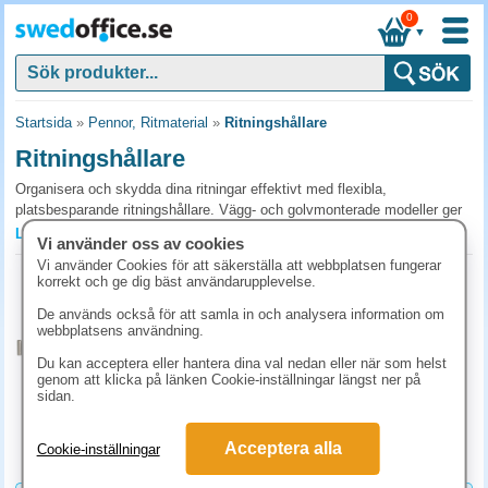
0
▼
Startsida
»
Pennor, Ritmaterial
»
Ritningshållare
Ritningshållare
Organisera och skydda dina ritningar effektivt med flexibla,
platsbesparande ritningshållare. Vägg- och golvmonterade modeller ger
skalbar förvaring som anpassar sig efter behov och arbetsyta. Köp
Läs mer »
Vi använder oss av cookies
miljöcertifierade produkter från välkända leverantörer för trygg kvalitet
Vi använder Cookies för att säkerställa att webbplatsen fungerar
och lång livslängd.
Ritningshållare Bonnie R46 passande A2-
korrekt och ge dig bäst användarupplevelse.
A3
Vanliga frågor och svar om ritningshållare
De används också för att samla in och analysera information om
Art.nr:
R46
webbplatsens användning.
Vilken ritningshållare passar för arkitektbyrån?
1-2 dagar
Du kan acceptera eller hantera dina val nedan eller när som helst
373.80 kr
Hängande ritningshållare med stänger sparar plats och ger snabb
genom att klicka på länken Cookie-inställningar längst ner på
(inkl. moms)
sidan.
översikt, vilket passar för aktiva projekt. Ritningskonsoler i hyllsystem
KÖP
passar för arkivering. Mät era största ritningar innan inköp så hållaren
rymmer A0/A1-format.
Acceptera alla
Cookie-inställningar
Hur många ritningar per hållare?