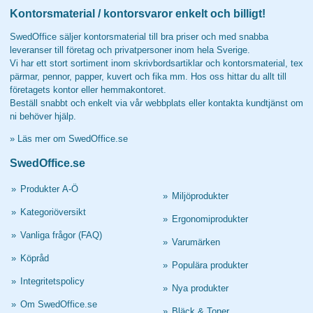
Kontorsmaterial / kontorsvaror enkelt och billigt!
SwedOffice säljer kontorsmaterial till bra priser och med snabba
leveranser till företag och privatpersoner inom hela Sverige.
Vi har ett stort sortiment inom skrivbordsartiklar och kontorsmaterial, tex
pärmar, pennor, papper, kuvert och fika mm. Hos oss hittar du allt till
företagets kontor eller hemmakontoret.
Beställ snabbt och enkelt via vår webbplats eller kontakta kundtjänst om
ni behöver hjälp.
»
Läs mer om SwedOffice.se
SwedOffice.se
»
Produkter A-Ö
»
Miljöprodukter
»
Kategoriöversikt
»
Ergonomiprodukter
»
Vanliga frågor (FAQ)
»
Varumärken
»
Köpråd
»
Populära produkter
»
Integritetspolicy
»
Nya produkter
»
Om SwedOffice.se
»
Bläck & Toner