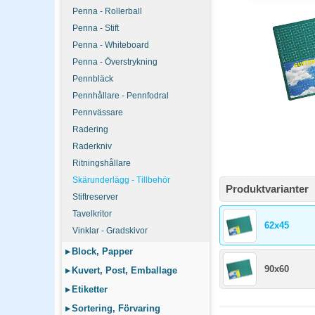
A3 räcker för de flesta
Penna - Rollerball
än vanliga.
Penna - Stift
Penna - Whiteboard
Självläkande matta,
Penna - Överstrykning
Ja, en självläkande mat
Pennbläck
i miljöer med dagligt s
Pennhållare - Pennfodral
Pennvässare
Radering
Raderkniv
Ritningshållare
Skärunderlägg - Tillbehör
Produktvarianter
Stiftreserver
Tavelkritor
62x45
Vinklar - Gradskivor
▸
Block, Papper
90x60
▸
Kuvert, Post, Emballage
▸
Etiketter
▸
Sortering, Förvaring