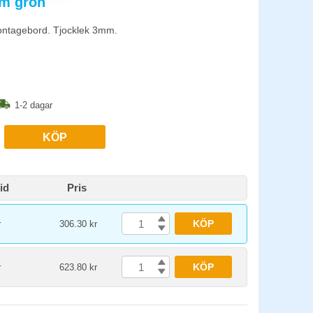
cm grön
re. Självläkande mattor är värda extra, de håller mycket längre
montagebord. Tjocklek 3mm.
ytan hålls jämn över tid. Investeringen återbetalar sig snabbt
1-2 dagar
KÖP
id
Pris
KÖP
r
306.30 kr
KÖP
r
623.80 kr