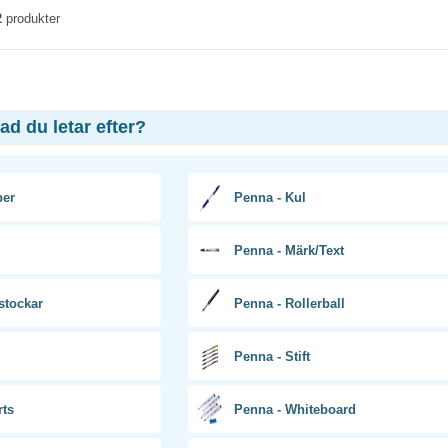
2
produkter
vad du letar efter?
per
Penna - Kul
Penna - Märk/Text
stockar
Penna - Rollerball
Penna - Stift
rts
Penna - Whiteboard