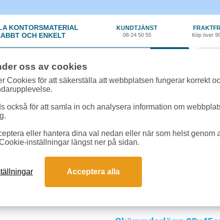
LA KONTORSMATERIAL
KUNDTJÄNST
FRAKTFR
ABBT OCH ENKELT
08-24 50 55
Köp över 9
0 var
nder oss av cookies
r Cookies för att säkerställa att webbplatsen fungerar korrekt o
ndarupplevelse.
 också för att samla in och analysera information om webbpla
g.
eptera eller hantera dina val nedan eller när som helst genom at
material
»
Skärunderlägg/Tillbehör
Cookie-inställningar längst ner på sidan.
rlägg & Tillbehör
hör skyddar skrivbordsytan vid skärning och ritar och håller arbetsytan fri frå
tällningar
Acceptera alla
r i skola och på kontor. Köp skärunderlägg och tillbehör hos SwedOffice.
och svar om skärunderlägg & tillbehör
kärunderlägg passar för vårt arbete?