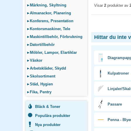
▸
Märkning, Skyltning
Visar
2
produkter av
▸
Almanackor, Planering
▸
Konferens, Presentation
▸
Kontorsmaskiner, Tele
Hittar du inte 
▸
Maskintillbehör, Förbrukning
▸
Datortillbehör
▸
Möbler, Lampor, Elartiklar
Diagrampap
▸
Väskor
▸
Arbetskläder, Skydd
Kulpatroner
▸
Skolsortiment
▸
Städ, Hygien
Linjaler/Skal
▸
Fika, Pentry
Passare
Bläck & Toner
Populära produkter
Penna - Blye
Nya produkter