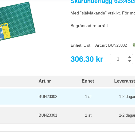
Skärunderlägg 62x45
 kontors- och skolbehov. För större skär- och pysselprojekt är A2 eller A1 bätt
Med ”självläkande” ytskikt. För 
 är det värt extrakostnaden?
Begränsad returrätt
ta håller 5-10 gånger längre än en vanlig PVC-matta. Snitt försluts gradvis så 
kärningsarbete.
Enhet:
1 st
Art.nr:
BUN23302
306.30 kr
Art.nr
Enhet
Leveranst
BUN23302
1 st
1-2 daga
BUN23301
1 st
1-2 daga