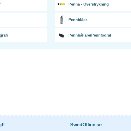
r
Penna - Överstrykning
Pennbläck
grafi
Pennhållare/Pennfodral
gt!
SwedOffice.se