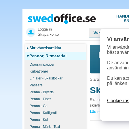
HAND
SN
Logga in
Skapa konto
Vi anvä
Vi använde
▸
Skrivbordsartiklar
bäst anvä
▾
Pennor, Ritmaterial
De används
Diagrampapper
användnin
Kulpatroner
Du kan acc
Linjaler - Skalstockar
Startsida
»
Pennor, Rit
på länken 
Passare
Skärunde
Penna - Blyerts
Penna - Fiber
Skärunderlägg och tillbe
Cookie-ins
skrivbord och arbetsyto
Penna - Gel
Läs mer »
Penna - Kalligrafi
Vanliga frågor 
Penna - Kul
Vilken storlek på s
Penna - Märk - Text