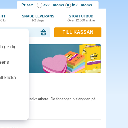
Priser:
exkl. moms
inkl. moms
ITT
SNABB LEVERANS
STORT UTBUD
95 kr
1-2 dagar
Över 12.000 artiklar
TILL KASSAN
or, 0.00 kr
ch ge dig
tsens
t klicka
n skador under kreativt arbete. De förlänger livslängden på