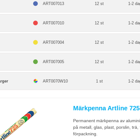
ART007013
12 st
1-2 da
ART007010
12 st
1-2 da
ART007004
12 st
1-2 da
ART007005
12 st
1-2 da
rger
ART0070W10
1 st
1-2 da
Märkpenna Artline 725 
Permanent märkpenna av aluminiu
på metall, glas, plast, porslin, trä
förpackning.