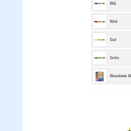
Blå
Röd
Gul
Grön
Blandade fä