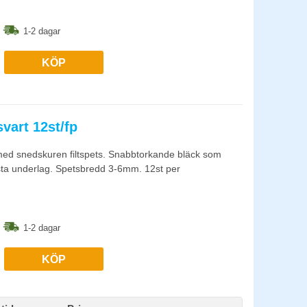
1-2 dagar
KÖP
vart 12st/fp
d snedskuren filtspets. Snabbtorkande bläck som
lesta underlag. Spetsbredd 3-6mm. 12st per
1-2 dagar
KÖP