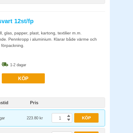
vart 12st/fp
glas, papper, plast, kartong, textilier m.m.
kande. Pennkropp i aluminium. Klarar både värme och
 förpackning.
1-2 dagar
KÖP
stid
Pris
KÖP
gar
223.80 kr