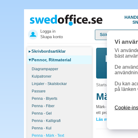
HAND
SN
Logga in
Skapa konto
Vi anvä
Vi använde
▸
Skrivbordsartiklar
bäst anvä
▾
Pennor, Ritmaterial
De används
Diagrampapper
användnin
Kulpatroner
Du kan acc
Linjaler - Skalstockar
Startsida
»
Pennor, Rit
på länken 
Passare
Märkpen
Penna - Blyerts
Penna - Fiber
Märk- och textpennor so
Cookie-ins
ett professionellt och l
Penna - Gel
Läs mer »
Penna - Kalligrafi
Vanliga frågor
Penna - Kul
Vilken textpenna p
Penna - Märk - Text