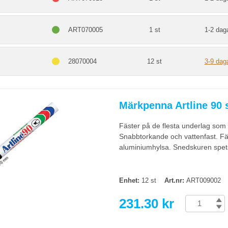
ART070005
1 st
1-2 dag
28070004
12 st
3-9 dag
Märkpenna Artline 90 
Fäster på de flesta underlag som p
Snabbtorkande och vattenfast. Fä
aluminiumhylsa. Snedskuren spet
Enhet:
12 st
Art.nr:
ART009002
231.30 kr