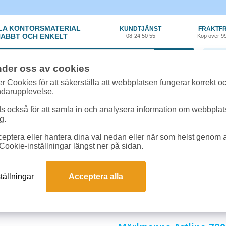
LA KONTORSMATERIAL
KUNDTJÄNST
FRAKTFR
ABBT OCH ENKELT
08-24 50 55
Köp över 9
0 var
nder oss av cookies
r Cookies för att säkerställa att webbplatsen fungerar korrekt o
ndarupplevelse.
 också för att samla in och analysera information om webbpla
g.
eptera eller hantera dina val nedan eller när som helst genom at
material
»
Penna - Märk/Text
Cookie-inställningar längst ner på sidan.
nor
m ger tydlig och läsbar märkning på alla ytor och förenklar skyltning. Snabbt
tällningar
Acceptera alla
ångvarigt resultat. Miljövänliga varianter med kropp i returpapper gör dem till e
 och svar om märkpennor
assar för märkning?