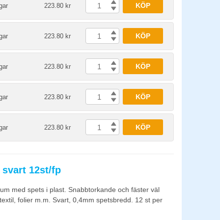
KÖP
gar
223.80 kr
KÖP
gar
223.80 kr
KÖP
gar
223.80 kr
KÖP
gar
223.80 kr
KÖP
gar
223.80 kr
svart 12st/fp
m med spets i plast. Snabbtorkande och fäster väl
, textil, folier m.m. Svart, 0,4mm spetsbredd. 12 st per