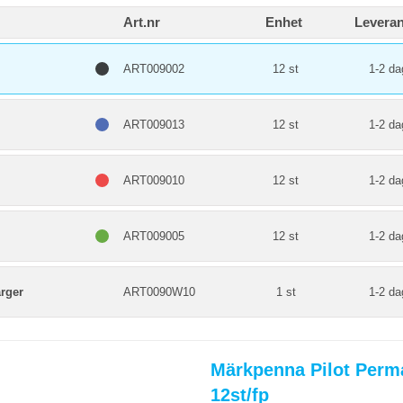
Art.nr
Enhet
Leveran
ART009002
12 st
1-2 da
ART009013
12 st
1-2 da
ART009010
12 st
1-2 da
ART009005
12 st
1-2 da
rger
ART0090W10
1 st
1-2 da
Märkpenna Pilot Perm
12st/fp