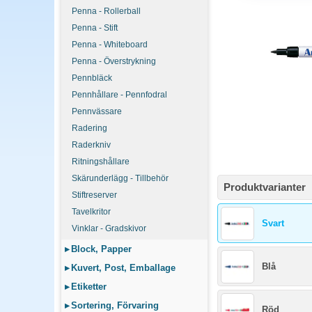
Permanenta märkpennor m
Penna - Rollerball
spets för text, bredare 
Penna - Stift
Penna - Whiteboard
Permanent eller bo
Penna - Överstrykning
Permanent märkning är v
Pennbläck
märkning på glas, plast
Pennhållare - Pennfodral
Pennvässare
Radering
Raderkniv
Ritningshållare
Skärunderlägg - Tillbehör
Produktvarianter
Stiftreserver
Tavelkritor
Svart
Vinklar - Gradskivor
▸
Block, Papper
Blå
▸
Kuvert, Post, Emballage
▸
Etiketter
▸
Sortering, Förvaring
Röd