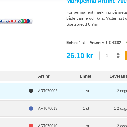
Märkpenna Artline 700
ed spritbaserat bläck fäster på de flesta ytor - kartong, plast, metall. Vita 
för synlighet på avstånd.
För permanent märkning på metall, 
både värme och kyla. Vattenfast 
rttagbar märkning?
Spetsbredd 0,7mm.
attenfast och tål dagliga rengöring, vilket är bra för bestående märkning av 
 och tavlor. Kontrollera om materialet kan rengöras med sprit.
Enhet:
1 st
Art.nr:
ART070002
26.10 kr
Art.nr
Enhet
Leverans
ART070002
1 st
1-2 dag
ART070013
1 st
1-2 dag
ART070010
1 st
1-2 dag