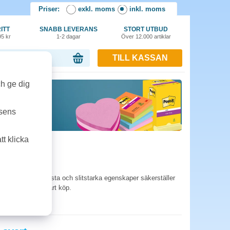
Priser:
exkl. moms
inkl. moms
ITT
SNABB LEVERANS
STORT UTBUD
95 kr
1-2 dagar
Över 12.000 artiklar
TILL KASSAN
or, 0.00 kr
ch ge dig
tsens
t klicka
orkande, vattenfasta och slitstarka egenskaper säkerställer
tt smart och hållbart köp.