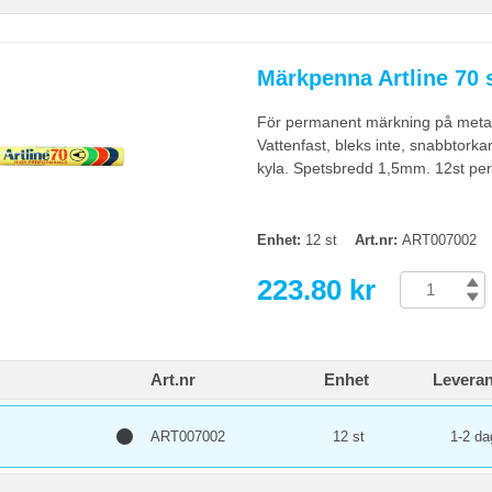
Märkpenna Artline 70 s
För permanent märkning på metall, 
Vattenfast, bleks inte, snabbtor
kyla. Spetsbredd 1,5mm. 12st per
Enhet:
12 st
Art.nr:
ART007002
223.80 kr
Art.nr
Enhet
Leveran
ART007002
12 st
1-2 da