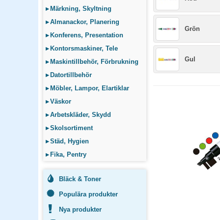
▸
Märkning, Skyltning
▸
Almanackor, Planering
Grön
▸
Konferens, Presentation
▸
Kontorsmaskiner, Tele
Gul
▸
Maskintillbehör, Förbrukning
▸
Datortillbehör
▸
Möbler, Lampor, Elartiklar
▸
Väskor
▸
Arbetskläder, Skydd
▸
Skolsortiment
▸
Städ, Hygien
▸
Fika, Pentry
Bläck & Toner
Populära produkter
Nya produkter