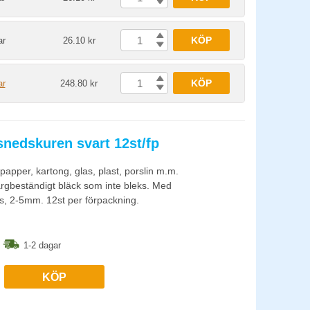
KÖP
ar
26.10 kr
KÖP
ar
248.80 kr
snedskuren svart 12st/fp
apper, kartong, glas, plast, porslin m.m.
rgbeständigt bläck som inte bleks. Med
s, 2-5mm. 12st per förpackning.
1-2 dagar
KÖP