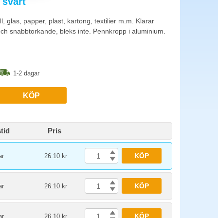
 svart
textpennor används för svarta tavlor och menyer. Välj fin
glas, papper, plast, kartong, textilier m.m. Klarar
och snabbtorkande, bleks inte. Pennkropp i aluminium.
lådor och utrustning. Borttagbar märkning passar för temporär
1-2 dagar
KÖP
tid
Pris
KÖP
ar
26.10 kr
KÖP
ar
26.10 kr
KÖP
ar
26.10 kr