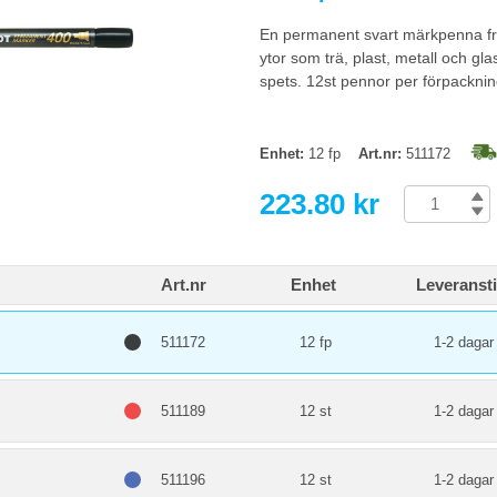
En permanent svart märkpenna från
ytor som trä, plast, metall och g
spets. 12st pennor per förpacknin
Enhet:
12 fp
Art.nr:
511172
223.80 kr
Art.nr
Enhet
Leveranst
511172
12 fp
1-2 dagar
511189
12 st
1-2 dagar
511196
12 st
1-2 dagar