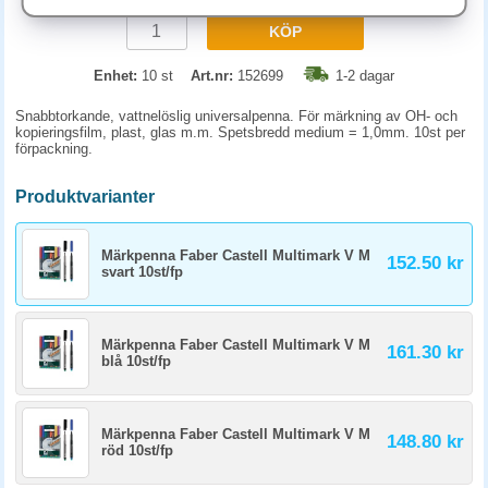
KÖP
Enhet:
10 st
Art.nr:
152699
1-2 dagar
Snabbtorkande, vattnelöslig universalpenna. För märkning av OH- och
kopieringsfilm, plast, glas m.m. Spetsbredd medium = 1,0mm. 10st per
förpackning.
Produktvarianter
Märkpenna Faber Castell Multimark V M
152.50 kr
svart 10st/fp
Märkpenna Faber Castell Multimark V M
161.30 kr
blå 10st/fp
Märkpenna Faber Castell Multimark V M
148.80 kr
röd 10st/fp