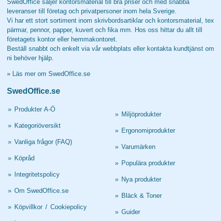
SwedOffice säljer kontorsmaterial till bra priser och med snabba
leveranser till företag och privatpersoner inom hela Sverige.
Vi har ett stort sortiment inom skrivbordsartiklar och kontorsmaterial, tex
pärmar, pennor, papper, kuvert och fika mm. Hos oss hittar du allt till
företagets kontor eller hemmakontoret.
Beställ snabbt och enkelt via vår webbplats eller kontakta kundtjänst om
ni behöver hjälp.
»
Läs mer om SwedOffice.se
SwedOffice.se
»
Produkter A-Ö
»
Miljöprodukter
»
Kategoriöversikt
»
Ergonomiprodukter
»
Vanliga frågor (FAQ)
»
Varumärken
»
Köpråd
»
Populära produkter
»
Integritetspolicy
»
Nya produkter
»
Om SwedOffice.se
»
Bläck & Toner
»
Köpvillkor
/
Cookiepolicy
»
Guider