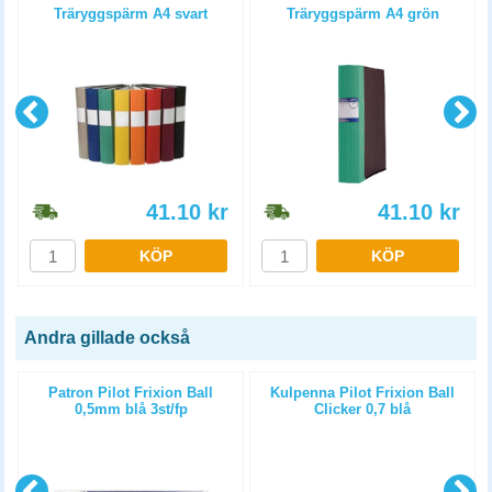
Träryggspärm A4 svart
Träryggspärm A4 grön
41.10
kr
41.10
kr
KÖP
KÖP
Andra gillade också
l
Patron Pilot Frixion Ball
Kulpenna Pilot Frixion Ball
0,5mm blå 3st/fp
Clicker 0,7 blå