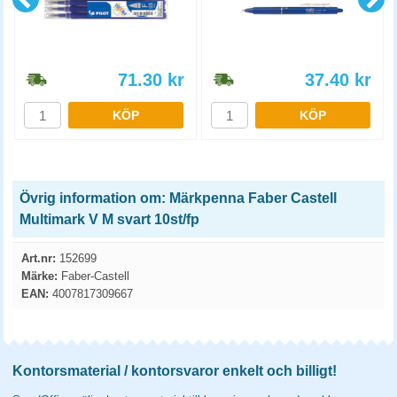
71.30
kr
37.40
kr
KÖP
KÖP
Övrig information om: Märkpenna Faber Castell
Multimark V M svart 10st/fp
Art.nr:
152699
Märke:
Faber-Castell
EAN:
4007817309667
Kontorsmaterial / kontorsvaror enkelt och billigt!