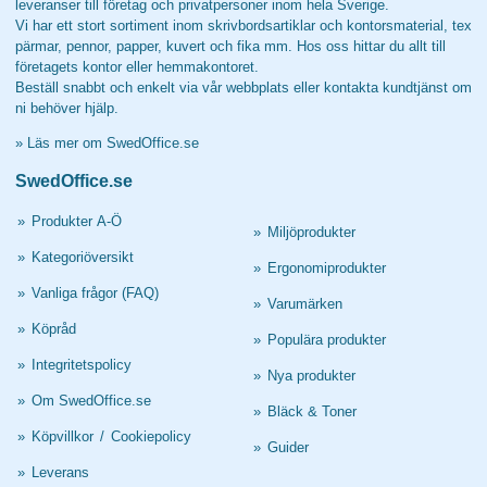
leveranser till företag och privatpersoner inom hela Sverige.
Vi har ett stort sortiment inom skrivbordsartiklar och kontorsmaterial, tex
pärmar, pennor, papper, kuvert och fika mm. Hos oss hittar du allt till
företagets kontor eller hemmakontoret.
Beställ snabbt och enkelt via vår webbplats eller kontakta kundtjänst om
ni behöver hjälp.
»
Läs mer om SwedOffice.se
SwedOffice.se
»
Produkter A-Ö
»
Miljöprodukter
»
Kategoriöversikt
»
Ergonomiprodukter
»
Vanliga frågor (FAQ)
»
Varumärken
»
Köpråd
»
Populära produkter
»
Integritetspolicy
»
Nya produkter
»
Om SwedOffice.se
»
Bläck & Toner
»
Köpvillkor
/
Cookiepolicy
»
Guider
»
Leverans