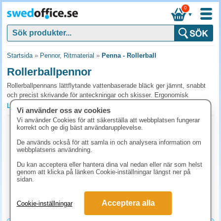
0
▼
Startsida
»
Pennor, Ritmaterial
»
Penna - Rollerball
Rollerballpennor
Rollerballpennans lättflytande vattenbaserade bläck ger jämnt, snabbt
och precist skrivande för anteckningar och skisser. Ergonomisk
utformning och greppvänliga modeller gör den bekväm vid
Läs mer »
Vi använder oss av cookies
långtidsanvändning, och det finns miljövänliga varianter. Välj en rollerball
Vi använder Cookies för att säkerställa att webbplatsen fungerar
för en pålitlig, proffsig och effektiv skrivupplevelse i både arbete och
Rollerballpenna Pilot Hi-Tec V7 Begreen
korrekt och ge dig bäst användarupplevelse.
kreativt bruk.
svart 10st/fp
De används också för att samla in och analysera information om
Art.nr:
442865
webbplatsens användning.
Vanliga frågor och svar om rollerballpennor
1-2 dagar
Du kan acceptera eller hantera dina val nedan eller när som helst
Rollerball eller kulspetspenna?
311.30 kr
genom att klicka på länken Cookie-inställningar längst ner på
(inkl. moms)
sidan.
Rollerball har vattenbaserat bläck som flyter lättare och passar dig som
KÖP
skriver mycket eller fort, eller skriver på olika papperskvaliteter.
Kulspetspenna har oljebaserat bläck som torkar snabbare och inte syras
Acceptera alla
Cookie-inställningar
igenom papperet, vilket är pålitligare för formulär och kopieringspapper.