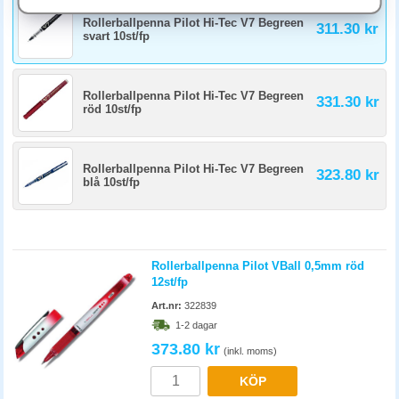
Hur länge håller en rollerballpenna?
Rollerballpenna Pilot Hi-Tec V7 Begreen
311.30 kr
En kvalitetspenna med refill håller flera år. Engångsmodeller skriver
svart 10st/fp
1500-2500 m. Bläcket flyter snabbare än kulspetspennan, så de räcker
färre meter. Köp refillbar modell för längsta livstid och för ett
miljömässigt val.
Rollerballpenna Pilot Hi-Tec V7 Begreen
331.30 kr
röd 10st/fp
Rollerballpenna Pilot Hi-Tec V7 Begreen
323.80 kr
blå 10st/fp
Rollerballpenna Pilot VBall 0,5mm röd
12st/fp
Art.nr:
322839
1-2 dagar
373.80 kr
(inkl. moms)
KÖP