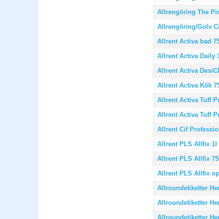
Allrengöring The Pin
Allrengöring/Golv Ci
Allrent Activa bad 7
Allrent Activa Daily 
Allrent Activa DesiC
Allrent Activa Kök 
Allrent Activa Tuff P
Allrent Activa Tuff 
Allrent Cif Professi
Allrent PLS Allfix 1l
Allrent PLS Allfix 7
Allrent PLS Allfix o
Allroundetiketter He
Allroundetiketter He
Allroundetiketter He