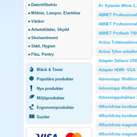
▸
Datortillbehör
A+ flytande White 2,
▸
Möbler, Lampor, Elartiklar
ABNET Professional
▸
Väskor
ABNET Professional
▸
Arbetskläder, Skydd
ABNET Proflash 75
▸
Skolsortiment
Activa Tvättmaskin
▸
Städ, Hygien
Activa Tyfon avkalkn
▸
Fika, Pentry
Adapter Deltaco USB-
Bläck & Toner
Adapter HDMI -VGA 
Populära produkter
Adresslapp 30x60mm
Adresslapp 40x80mm
Nya produkter
Adresslappshållare 
Miljöprodukter
Affischficka buntban
Ergonomiprodukter
Affischficka buntban
Guider
Affischficka magneti
Affischficka magneti