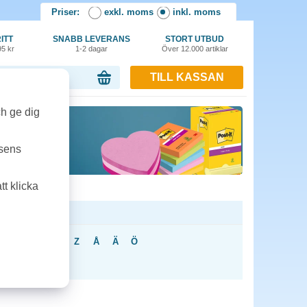
Priser:
exkl. moms
inkl. moms
ITT
SNABB LEVERANS
STORT UTBUD
95 kr
1-2 dagar
Över 12.000 artiklar
TILL KASSAN
or, 0.00 kr
ch ge dig
tsens
t klicka
U
V
X
Y
Z
Å
Ä
Ö