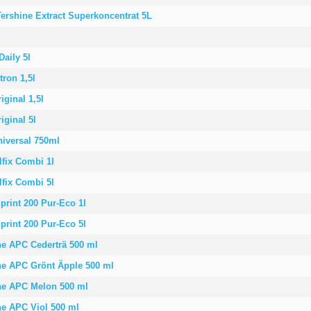
Tershine Extract Superkoncentrat 5L
Daily 5l
tron 1,5l
iginal 1,5l
iginal 5l
niversal 750ml
lfix Combi 1l
lfix Combi 5l
print 200 Pur-Eco 1l
print 200 Pur-Eco 5l
ne APC Cederträ 500 ml
ne APC Grönt Äpple 500 ml
ine APC Melon 500 ml
ne APC Viol 500 ml