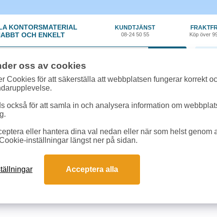
LA KONTORSMATERIAL
KUNDTJÄNST
FRAKTFR
ABBT OCH ENKELT
08-24 50 55
Köp över 9
0 var
nder oss av cookies
r Cookies för att säkerställa att webbplatsen fungerar korrekt o
ndarupplevelse.
 också för att samla in och analysera information om webbpla
g.
eptera eller hantera dina val nedan eller när som helst genom at
A-Ö
Cookie-inställningar längst ner på sidan.
A-Ö
tällningar
Acceptera alla
E
F
G
H
I
J
K
L
M
N
O
P
Q
R
S
T
4
5
6
7
8
9