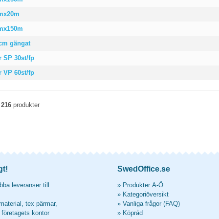
cmx20m
cmx150m
cm gängat
 SP 30st/fp
 VP 60st/fp
v
216
produkter
gt!
SwedOffice.se
ba leveranser till
»
Produkter A-Ö
»
Kategoriöversikt
material, tex pärmar,
»
Vanliga frågor (FAQ)
l företagets kontor
»
Köpråd