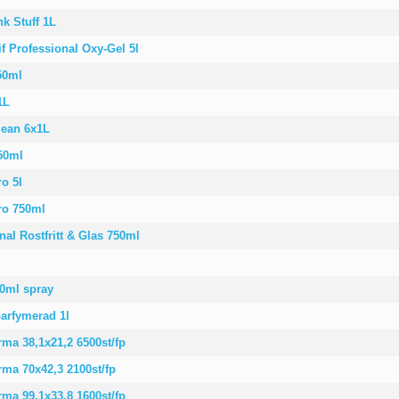
k Stuff 1L
f Professional Oxy-Gel 5l
50ml
1L
lean 6x1L
750ml
ro 5l
Pro 750ml
onal Rostfritt & Glas 750ml
50ml spray
parfymerad 1l
rma 38,1x21,2 6500st/fp
rma 70x42,3 2100st/fp
rma 99,1x33,8 1600st/fp