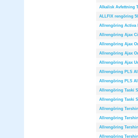
Alkalisk Avfettning 
ALLFIX rengöring 5l
Allrengöring Activa 
Allrengöring Ajax Ci
Allrengöring Ajax Or
Allrengöring Ajax Or
Allrengöring Ajax U
Allrengöring PLS Al
Allrengöring PLS Al
Allrengöring Taski S
Allrengöring Taski S
Allrengöring Tershi
Allrengöring Tershi
Allrengöring Tersh
Allrengöring Tershi