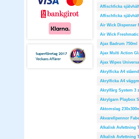
Affischficka självhäf
Affischficka självhäf
Air Wick Dispenser F
Air Wick Freshmatic 
Ajax Badrum 750ml
Ajax Multi Action G
Ajax Wipes Universal
Akrylficka A4 ståen
Akrylficka A4 väggm
Akrylfärg System 3 
Akrylgarn Playbox Se
Aktomslag 230x300m
Akvarellpennor Faber
Alkalisk Avfettning 
Alkalisk Avfettning 