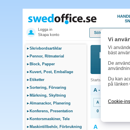
HAND
SN
Logga in
Skapa konto
Vi anvä
Vi använde
▸
Skrivbordsartiklar
bäst anvä
▸
Pennor, Ritmaterial
De används
▸
Block, Papper
användnin
▸
Kuvert, Post, Emballage
Du kan acc
▸
Etiketter
Startsida
»
Produkter 
på länken 
▸
Sortering, Förvaring
A - Produkter 
▸
Märkning, Skyltning
Cookie-ins
A
B
C
D
▸
Almanackor, Planering
▸
Konferens, Presentation
0
1
2
3
▸
Kontorsmaskiner, Tele
A
▸
Maskintillbehör, Förbrukning