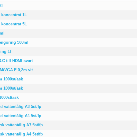
2l
 koncentrat 1L
 koncentrat 5L
0ml
rengöring 500ml
ing 1l
C till HDMI svart
M/VGA F 0,2m vit
 1000st/ask
 1000st/ask
1000st/ask
d vattentålig A3 5st/fp
d vattentålig A4 5st/fp
sk vattentålig A3 5st/fp
sk vattentålig A4 5st/fp