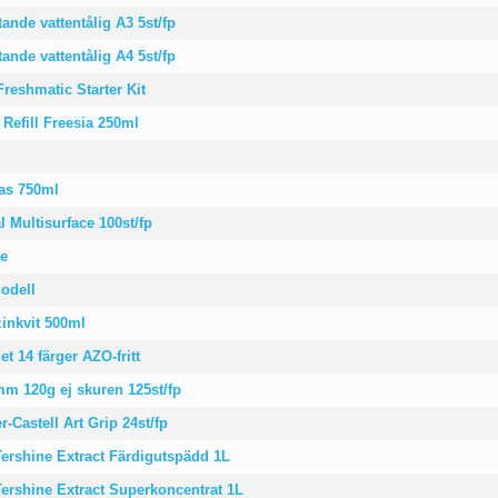
tande vattentålig A3 5st/fp
tande vattentålig A4 5st/fp
reshmatic Starter Kit
Refill Freesia 250ml
las 750ml
 Multisurface 100st/fp
de
odell
zinkvit 500ml
t 14 färger AZO-fritt
m 120g ej skuren 125st/fp
-Castell Art Grip 24st/fp
Tershine Extract Färdigutspädd 1L
Tershine Extract Superkoncentrat 1L