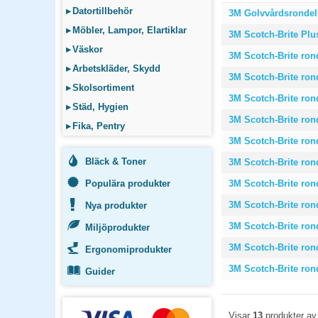
▸
Datortillbehör
3M Golvvårdsrondell
▸
Möbler, Lampor, Elartiklar
3M Scotch-Brite Plus 
▸
Väskor
3M Scotch-Brite rond
▸
Arbetskläder, Skydd
3M Scotch-Brite rond
▸
Skolsortiment
3M Scotch-Brite rond
▸
Städ, Hygien
3M Scotch-Brite rond
▸
Fika, Pentry
3M Scotch-Brite ron
Bläck & Toner
3M Scotch-Brite rond
Populära produkter
3M Scotch-Brite rond
3M Scotch-Brite rond
Nya produkter
3M Scotch-Brite rond
Miljöprodukter
3M Scotch-Brite rond
Ergonomiprodukter
3M Scotch-Brite rond
Guider
Visar
13
produkter a