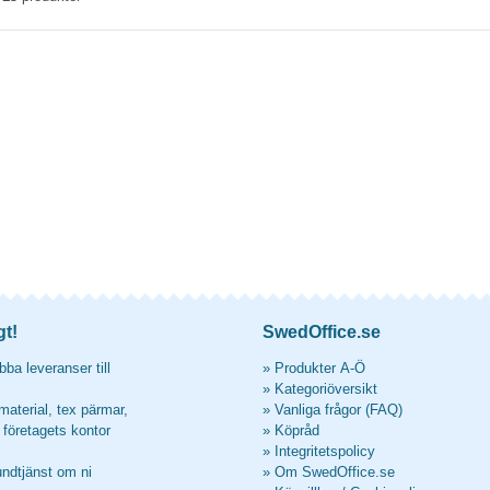
gt!
SwedOffice.se
ba leveranser till
»
Produkter A-Ö
»
Kategoriöversikt
material, tex pärmar,
»
Vanliga frågor (FAQ)
l företagets kontor
»
Köpråd
»
Integritetspolicy
undtjänst om ni
»
Om SwedOffice.se