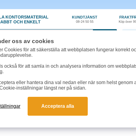
LA KONTORSMATERIAL
KUNDTJÄNST
FRAKTFR
ABBT OCH ENKELT
08-24 50 55
Köp över 9
0 var
nder oss av cookies
r Cookies för att säkerställa att webbplatsen fungerar korrekt o
ndarupplevelse.
 också för att samla in och analysera information om webbpla
g.
eptera eller hantera dina val nedan eller när som helst genom at
A-Ö
Cookie-inställningar längst ner på sidan.
A-Ö
tällningar
Acceptera alla
E
F
G
H
I
J
K
L
M
N
O
P
Q
R
S
T
4
5
6
7
8
9