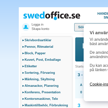
HAND
SN
Logga in
Skapa konto
Vi anvä
Vi använde
▸
Skrivbordsartiklar
bäst anvä
▸
Pennor, Ritmaterial
De används
▸
Block, Papper
användnin
▸
Kuvert, Post, Emballage
Du kan acc
▸
Etiketter
Startsida
»
Produkter 
på länken 
▸
Sortering, Förvaring
3 - Produkter 
▸
Märkning, Skyltning
Cookie-ins
A
B
C
D
▸
Almanackor, Planering
▸
Konferens, Presentation
0
1
2
3
▸
Kontorsmaskiner, Tele
3
▸
Maskintillbehör, Förbrukning