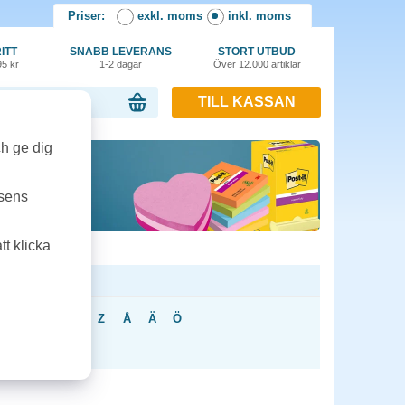
Priser:
exkl. moms
inkl. moms
ITT
SNABB LEVERANS
STORT UTBUD
95 kr
1-2 dagar
Över 12.000 artiklar
TILL KASSAN
or, 0.00 kr
ch ge dig
tsens
t klicka
U
V
X
Y
Z
Å
Ä
Ö