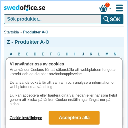
0
▼
Startsida
»
Produkter A-Ö
Z - Produkter A-Ö
A
B
C
D
E
F
G
H
I
J
K
L
M
N
O
P
Q
R
S
T
U
V
X
Y
Z
Å
Ä
Ö
Vi använder oss av cookies
Vi använder Cookies för att säkerställa att webbplatsen fungerar
0
1
2
3
4
5
6
7
8
9
korrekt och ge dig bäst användarupplevelse.
De används också för att samla in och analysera information om
Z
webbplatsens användning.
Z-block 76x76 gul 12st/fp
Du kan acceptera eller hantera dina val nedan eller när som helst
genom att klicka på länken Cookie-inställningar längst ner på
Z-block Post-it SS R330 76x76 gul 12st/fp
sidan.
Z-blockshållare Post-it 76x76mm inkl. 12 block
Acceptera alla
Cookie-inställningar
Zinksalva Dax 125ml vattenfri oparfymerad