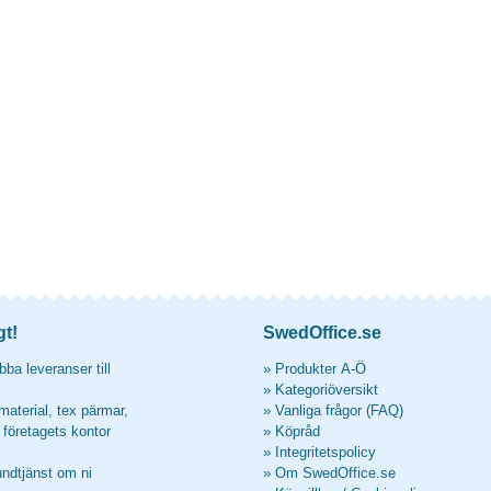
gt!
SwedOffice.se
ba leveranser till
»
Produkter A-Ö
»
Kategoriöversikt
material, tex pärmar,
»
Vanliga frågor (FAQ)
l företagets kontor
»
Köpråd
»
Integritetspolicy
undtjänst om ni
»
Om SwedOffice.se