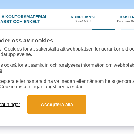
LA KONTORSMATERIAL
KUNDTJÄNST
FRAKTFR
ABBT OCH ENKELT
08-24 50 55
Köp över 9
0 var
nder oss av cookies
r Cookies för att säkerställa att webbplatsen fungerar korrekt o
ndarupplevelse.
 också för att samla in och analysera information om webbpla
g.
eptera eller hantera dina val nedan eller när som helst genom at
A-Ö
Cookie-inställningar längst ner på sidan.
A-Ö
tällningar
Acceptera alla
E
F
G
H
I
J
K
L
M
N
O
P
Q
R
S
T
4
5
6
7
8
9