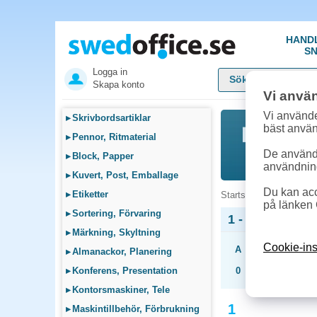
HAND
SN
Logga in
Skapa konto
Vi anvä
Vi använde
▸
Skrivbordsartiklar
bäst anvä
▸
Pennor, Ritmaterial
De används
▸
Block, Papper
användnin
▸
Kuvert, Post, Emballage
Du kan acc
▸
Etiketter
Startsida
»
Produkter 
på länken 
▸
Sortering, Förvaring
1 - Produkter 
▸
Märkning, Skyltning
Cookie-ins
A
B
C
D
▸
Almanackor, Planering
▸
Konferens, Presentation
0
1
2
3
▸
Kontorsmaskiner, Tele
1
▸
Maskintillbehör, Förbrukning