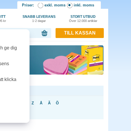
Priser:
exkl. moms
inkl. moms
ITT
SNABB LEVERANS
STORT UTBUD
95 kr
1-2 dagar
Över 12.000 artiklar
TILL KASSAN
or, 0.00 kr
ch ge dig
tsens
t klicka
U
V
X
Y
Z
Å
Ä
Ö