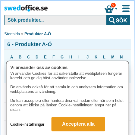
0
▼
Startsida
»
Produkter A-Ö
6 - Produkter A-Ö
A
B
C
D
E
F
G
H
I
J
K
L
M
N
O
P
Q
R
S
T
U
V
X
Y
Z
Å
Ä
Ö
Vi använder oss av cookies
Vi använder Cookies för att säkerställa att webbplatsen fungerar
0
1
2
3
4
5
6
7
8
9
korrekt och ge dig bäst användarupplevelse.
De används också för att samla in och analysera information om
6
webbplatsens användning.
Du kan acceptera eller hantera dina val nedan eller när som helst
genom att klicka på länken Cookie-inställningar längst ner på
sidan.
Visar
0
produkter av
0
produkter
Acceptera alla
Cookie-inställningar