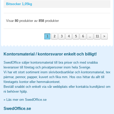
Bitsocker 1,05kg
Visar
80
produkter av
858
produkter
1
2
3
4
5
6
..
11
>
Kontorsmaterial / kontorsvaror enkelt och billigt!
SwedOffice säljer kontorsmaterial till bra priser och med snabba
leveranser till företag och privatpersoner inom hela Sverige.
Vi har ett stort sortiment inom skrivbordsartiklar och kontorsmaterial, tex
pärmar, pennor, papper, kuvert och fika mm. Hos oss hittar du allt till
företagets kontor eller hemmakontoret.
Beställ snabbt och enkelt via vår webbplats eller kontakta kundtjänst om
ni behöver hjälp.
»
Läs mer om SwedOffice.se
SwedOffice.se