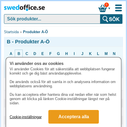
0
▼
Startsida
»
Produkter A-Ö
B - Produkter A-Ö
A
B
C
D
E
F
G
H
I
J
K
L
M
N
O
P
Q
R
S
T
U
V
X
Y
Z
Å
Ä
Ö
Vi använder oss av cookies
Vi använder Cookies för att säkerställa att webbplatsen fungerar
0
1
2
3
4
5
6
7
8
9
korrekt och ge dig bäst användarupplevelse.
De används också för att samla in och analysera information om
B
webbplatsens användning.
Balansboll JobOut Design ljusgrå 65cm
Du kan acceptera eller hantera dina val nedan eller när som helst
genom att klicka på länken Cookie-inställningar längst ner på
Balansboll JobOut Design mörkgrå 65cm
sidan.
Balansbräda StandUp Active
Acceptera alla
Cookie-inställningar
Balansstol Polo S 54-73cm mörkgrå