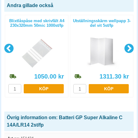
Andra gillade också
p
Blixtlåspåse med skrivfält A4
Utställningsskärm wellpapp 3-
230x320mm 50mic 1000st/fp
del vit 5st/fp
1050.00
kr
1311.30
kr
KÖP
KÖP
Övrig information om: Batteri GP Super Alkaline C
14A/LR14 2st/fp