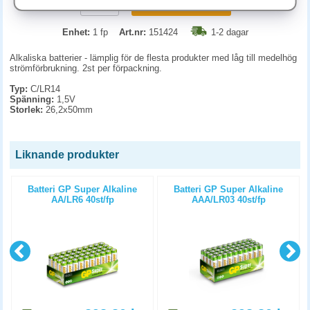
KÖP
Enhet:
1 fp
Art.nr:
151424
1-2 dagar
Alkaliska batterier - lämplig för de flesta produkter med låg till medelhög
strömförbrukning. 2st per förpackning.
Typ:
C/LR14
Spänning:
1,5V
Storlek:
26,2x50mm
Liknande produkter
Batteri GP Super Alkaline
Batteri GP Super Alkaline
AA/LR6 40st/fp
AAA/LR03 40st/fp