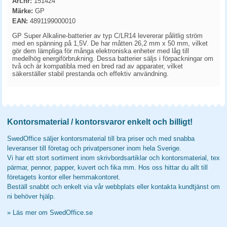
Art.nr:
151424
Märke:
GP
EAN:
4891199000010
GP Super Alkaline-batterier av typ C/LR14 levererar pålitlig ström
med en spänning på 1,5V. De har måtten 26,2 mm x 50 mm, vilket
gör dem lämpliga för många elektroniska enheter med låg till
medelhög energiförbrukning. Dessa batterier säljs i förpackningar om
två och är kompatibla med en bred rad av apparater, vilket
säkerställer stabil prestanda och effektiv användning.
Kontorsmaterial / kontorsvaror enkelt och billigt!
SwedOffice säljer kontorsmaterial till bra priser och med snabba
leveranser till företag och privatpersoner inom hela Sverige.
Vi har ett stort sortiment inom skrivbordsartiklar och kontorsmaterial, tex
pärmar, pennor, papper, kuvert och fika mm. Hos oss hittar du allt till
företagets kontor eller hemmakontoret.
Beställ snabbt och enkelt via vår webbplats eller kontakta kundtjänst om
ni behöver hjälp.
»
Läs mer om SwedOffice.se