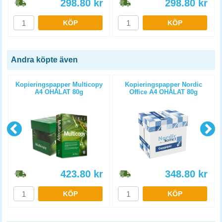
298.80
kr
298.80
kr
KÖP
KÖP
Andra köpte även
Kopieringspapper Multicopy
Kopieringspapper Nordic
A4 OHÅLAT 80g
Office A4 OHÅLAT 80g
5x500st/kartong
5x500st/kartong
423.80
kr
348.80
kr
KÖP
KÖP