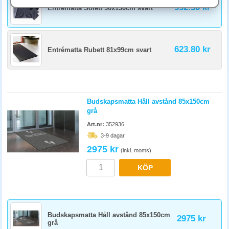
992.50 kr
Entrématta Solett 90x150cm svart
Aluminium-skraprist tar bort grov smuts, placeras utomhus eller i
absoluta entrén. Textilmatta absorberar fukt, placeras inomhus efter
raden. Bästa effekt fås av båda i serie.
623.80 kr
Entrématta Rubett 81x99cm svart
Budskapsmatta Håll avstånd 85x150cm
grå
Art.nr:
352936
3-9 dagar
2975 kr
(inkl. moms)
KÖP
Budskapsmatta Håll avstånd 85x150cm
2975 kr
grå