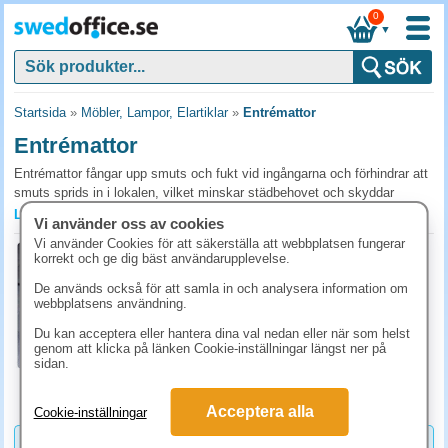
0
▼
Startsida
»
Möbler, Lampor, Elartiklar
»
Entrémattor
Entrémattor
Entrémattor fångar upp smuts och fukt vid ingångarna och förhindrar att
smuts sprids in i lokalen, vilket minskar städbehovet och skyddar
golven. En välplacerad entrématta bidrar till ett välkomnande och
Läs mer »
Vi använder oss av cookies
hygieniskt intryck. Köp entrémattor för er verksamhet hos SwedOffice.
Vi använder Cookies för att säkerställa att webbplatsen fungerar
Entrématta Solett 90x150cm svart
korrekt och ge dig bäst användarupplevelse.
Vanliga frågor och svar om entrémattor
Art.nr:
360036
De används också för att samla in och analysera information om
Hur stor entrématta behövs för att fånga upp smuts
1-2 dagar
webbplatsens användning.
effektivt?
992.50 kr
(inkl. moms)
Du kan acceptera eller hantera dina val nedan eller när som helst
genom att klicka på länken Cookie-inställningar längst ner på
En matta som täcker 4-6 stegs gång ger god effekt, för normal entré
KÖP
sidan.
betyder det minst 150 cm djupt. För starkt trafikerade entréer
rekommenderas både en utomhusborstmatta och en
inomhusabsorberande matta.
Acceptera alla
Cookie-inställningar
Aluminium- eller textilbas i entrémattan?