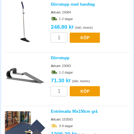
Dörrstopp med handtag
Art.nr:
23084
1-2 dagar
248.80 kr
(inkl. moms)
KÖP
Dörrstopp
Art.nr:
23083
1-2 dagar
71.30 kr
(inkl. moms)
KÖP
Entrématta 90x150cm grå
Art.nr:
153593
3-9 dagar