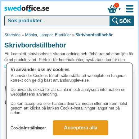
0
▼
Startsida
»
Möbler, Lampor, Elartiklar
»
Skrivbordstillbehör
Skrivbordstillbehör
Ett komplett skrivbordsset skapar ordning och förbättrar arbetsmiljön för
ökad produktivitet. Perfekt för hemmakontor, nystartade kontor och
studentlyan då allt finns i en praktisk box. Spara tid och pengar genom
Läs mer »
Vi använder oss av cookies
att köpa ett färdigt set och börja arbeta effektivt direkt.
Vi använder Cookies för att säkerställa att webbplatsen fungerar
Kontorslåda Office in a box svart
korrekt och ge dig bäst användarupplevelse.
Vanliga frågor och svar om skrivbordstillbehör
Art.nr:
732099
De används också för att samla in och analysera information om
Vilka skrivbordstillbehör är värda att investera i?
1-2 dagar
webbplatsens användning.
780 kr
Pennställ, brevkorg, klammerförvaring och skrivunderlägg är basen.
(inkl. moms)
Du kan acceptera eller hantera dina val nedan eller när som helst
Skrivbordsset i samma stil ger ett enhetligt intryck. Komplettera med
genom att klicka på länken Cookie-inställningar längst ner på
KÖP
sidan.
kabelhantering, det är ofta det som mest påverkar hur ordnat skrivbordet
ser ut.
Acceptera alla
Cookie-inställningar
Hur tas hand om skrivbordstillbehör för längst livstid?