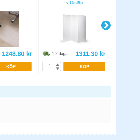
vit 5st/fp
AAA/
1248.80
kr
1311.30
kr
1-2 dagar
1-2 dag
KÖP
KÖP