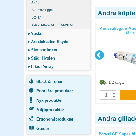
Skåp
Skärmväggar
Andra köpte
Stolar
Säsongsvaror - Presenter
eaning pad
Mikrofiberduk Bona Dusting pad
Minisvabbgarn Max
fäste
▸
Väskor
▸
Arbetskläder, Skydd
▸
Skolsortiment
▸
Städ, Hygien
▸
Fika, Pentry
7.50
kr
Bläck & Toner
161.30
kr
1-2 dagar
1-2 dagar
Populära produkter
P
KÖP
Nya produkter
Miljöprodukter
Andra gilla
Ergonomiprodukter
Guider
lm-3,4W
Batteri GP Super Alkaline D/LR20
Batteri GP Super A