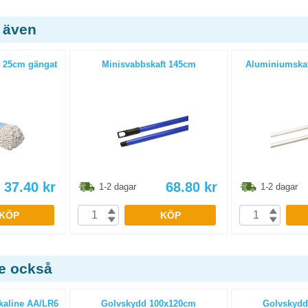
 även
 25cm gängat
Minisvabbskaft 145cm
Aluminiumskaf
37.40
kr
68.80
kr
1-2 dagar
1-2 dagar
KÖP
KÖP
de också
lkaline AA/LR6
Golvskydd 100x120cm
Golvskydd