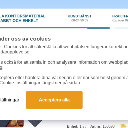
LA KONTORSMATERIAL
KUNDTJÄNST
FRAKTFR
ABBT OCH ENKELT
08-24 50 55
Köp över 9
0 var
nder oss av cookies
or, Elartiklar
»
Entrémattor
»
Entrématta 90x150cm grå
r Cookies för att säkerställa att webbplatsen fungerar korrekt o
ndarupplevelse.
Entrématta 90x150cm 
 också för att samla in och analysera information om webbpla
g.
Robust entrématta för inomhusbr
eptera eller hantera dina val nedan eller när som helst genom at
Cookie-inställningar längst ner på sidan.
Begränsad returrätt
tällningar
Acceptera alla
Enhet:
1 st
Art.nr:
153593