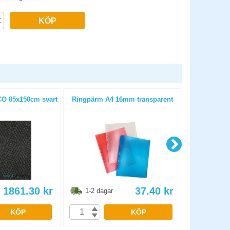
KÖP
CO 85x150cm svart
Ringpärm A4 16mm transparent
1861.30
kr
37.40
kr
1-2 dagar
1-2 dag
KÖP
KÖP