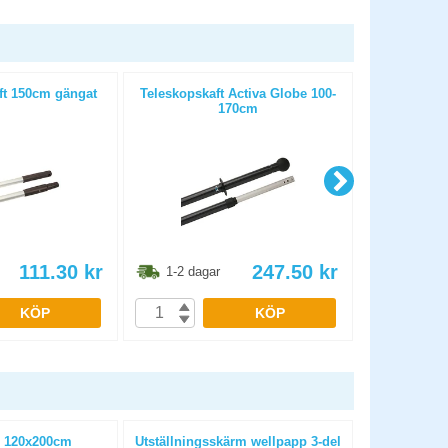
t 150cm gängat
Teleskopskaft Activa Globe 100-
Teleskopskaft
170cm
111.30
kr
247.50
kr
1-2 dagar
1-2 dag
KÖP
KÖP
 120x200cm
Utställningsskärm wellpapp 3-del
Batteri 