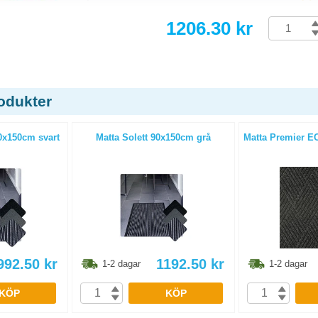
1206.30 kr
odukter
90x150cm svart
Matta Solett 90x150cm grå
Matta Premier E
992.50
kr
1192.50
kr
1-2 dagar
1-2 dagar
KÖP
KÖP