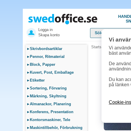
HAND
SN
Logga in
Skapa konto
Vi anvä
Startsida
»
Möbler, Lamp
Vi använde
▸
Skrivbordsartiklar
bäst anvä
▸
Pennor, Ritmaterial
De används
▸
Block, Papper
användnin
▸
Kuvert, Post, Emballage
Du kan acc
▸
Etiketter
på länken 
▸
Sortering, Förvaring
▸
Märkning, Skyltning
Cookie-ins
▸
Almanackor, Planering
▸
Konferens, Presentation
▸
Kontorsmaskiner, Tele
▸
Maskintillbehör, Förbrukning