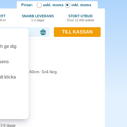
Priser:
exkl. moms
inkl. moms
ITT
SNABB LEVERANS
STORT UTBUD
95 kr
1-2 dagar
Över 12.000 artiklar
TILL KASSAN
or, 0.00 kr
ch ge dig
grå
tsens
uk. Format: 90x150cm. Grå färg.
t klicka
3-9 dagar