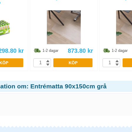
p
298.80
kr
873.80
kr
1-2 dagar
1-2 dagar
KÖP
KÖP
mation om: Entrématta 90x150cm grå