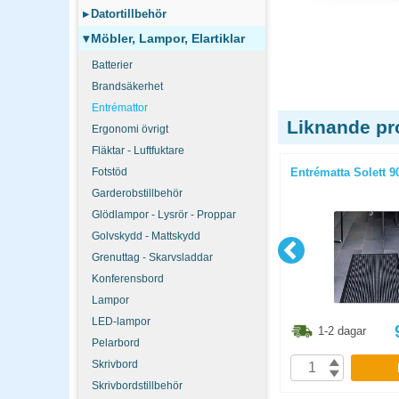
▸
Datortillbehör
▾
Möbler, Lampor, Elartiklar
Batterier
Brandsäkerhet
Entrémattor
Liknande pr
Ergonomi övrigt
Fläktar - Luftfuktare
ndtag
Matta Premier ECO 85x150cm grå
Fotstöd
Entrématta Solett 
Garderobstillbehör
Glödlampor - Lysrör - Proppar
Golvskydd - Mattskydd
Grenuttag - Skarvsladdar
Konferensbord
Lampor
LED-lampor
8.80
kr
1861.30
kr
1-2 dagar
1-2 dagar
Pelarbord
Skrivbord
P
KÖP
Skrivbordstillbehör