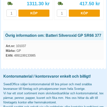
1311.30
kr
417.50
kr
KÖP
KÖP
Övrig information om: Batteri Silveroxid GP SR66 377
Art.nr:
101037
Märke:
GP
EAN:
4891199133985
Kontorsmaterial / kontorsvaror enkelt och billigt!
SwedOffice säljer kontorsmaterial till bra priser och med snabba
leveranser till företag och privatpersoner inom hela Sverige.
Vi har ett stort sortiment inom skrivbordsartiklar och kontorsmaterial, tex
pärmar, pennor, papper, kuvert och fika mm. Hos oss hittar du allt till
företagets kontor eller hemmakontoret.
Beställ snabbt och enkelt via vår webbplats eller kontakta kundtjänst om