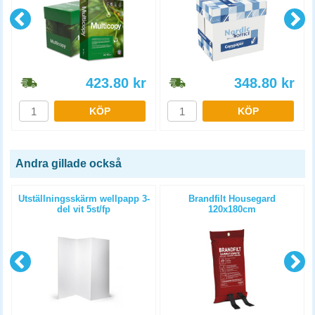
423.80
kr
348.80
kr
KÖP
KÖP
Andra gillade också
p
Utställningsskärm wellpapp 3-
Brandfilt Housegard
del vit 5st/fp
120x180cm