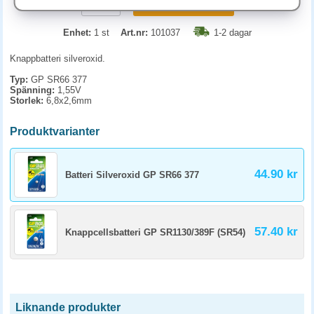
KÖP
Enhet:
1 st
Art.nr:
101037
1-2 dagar
Knappbatteri silveroxid.
Typ:
GP SR66 377
Spänning:
1,55V
Storlek:
6,8x2,6mm
Produktvarianter
44.90 kr
Batteri Silveroxid GP SR66 377
57.40 kr
Knappcellsbatteri GP SR1130/389F (SR54)
Liknande produkter