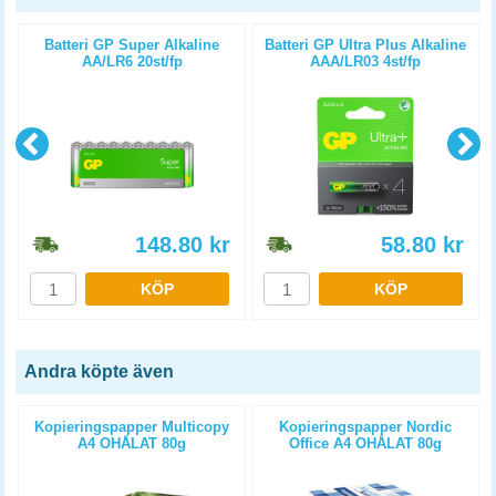
Batteri GP Super Alkaline
Batteri GP Ultra Plus Alkaline
AA/LR6 20st/fp
AAA/LR03 4st/fp
148.80
kr
58.80
kr
KÖP
KÖP
Andra köpte även
Kopieringspapper Multicopy
Kopieringspapper Nordic
A4 OHÅLAT 80g
Office A4 OHÅLAT 80g
5x500st/kartong
5x500st/kartong