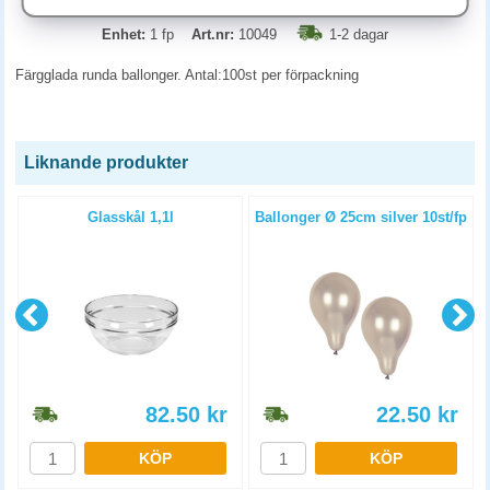
Enhet:
1 fp
Art.nr:
10049
1-2 dagar
Färgglada runda ballonger. Antal:100st per förpackning
Liknande produkter
Glasskål 1,1l
Ballonger Ø 25cm silver 10st/fp
82.50
kr
22.50
kr
KÖP
KÖP