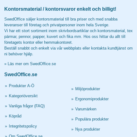
Kontorsmaterial / kontorsvaror enkelt och billigt!
SwedOffice säljer kontorsmaterial till bra priser och med snabba
leveranser till företag och privatpersoner inom hela Sverige.
Vi har ett stort sortiment inom skrivbordsartiklar och kontorsmaterial, tex
pärmar, pennor, papper, kuvert och fika mm. Hos oss hittar du allt till
företagets kontor eller hemmakontoret.
Beställ snabbt och enkelt via vår webbplats eller kontakta kundtjänst om
ni behöver hjälp.
»
Läs mer om SwedOffice.se
SwedOffice.se
»
Produkter A-Ö
»
Miljöprodukter
»
Kategoriöversikt
»
Ergonomiprodukter
»
Vanliga frågor (FAQ)
»
Varumärken
»
Köpråd
»
Populära produkter
»
Integritetspolicy
»
Nya produkter
»
Om SwedOffice.se