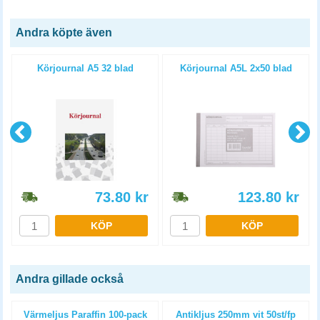
Andra köpte även
Körjournal A5 32 blad
Körjournal A5L 2x50 blad
73.80
kr
123.80
kr
KÖP
KÖP
Andra gillade också
p
Värmeljus Paraffin 100-pack
Antikljus 250mm vit 50st/fp