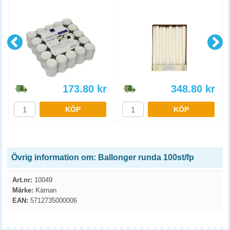
173.80
kr
348.80
kr
KÖP
KÖP
Övrig information om: Ballonger runda 100st/fp
Art.nr:
10049
Märke:
Kärnan
EAN:
5712735000006