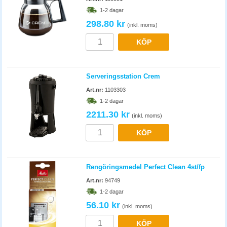
1-2 dagar
298.80 kr
(inkl. moms)
KÖP
Serveringsstation Crem
Art.nr:
1103303
1-2 dagar
2211.30 kr
(inkl. moms)
KÖP
Rengöringsmedel Perfect Clean 4st/fp
Art.nr:
94749
1-2 dagar
56.10 kr
(inkl. moms)
KÖP