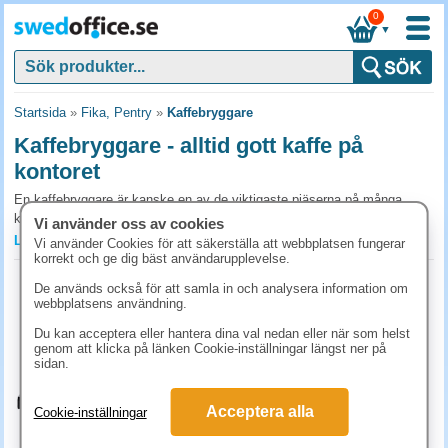
0
▼
Startsida
»
Fika, Pentry
»
Kaffebryggare
Kaffebryggare - alltid gott kaffe på
kontoret
En kaffebryggare är kanske en av de viktigaste pjäserna på många
kontor. Runt den samlas folk och tar en liten paus, småsnackar och
Vi använder oss av cookies
njuter av en kopp kaffe och fika. I Sverige dricker vi mer kaffe än på de
Läs mer »
Vi använder Cookies för att säkerställa att webbplatsen fungerar
flesta andra platser, och många koppar avnjuts på just arbetsplatsen.
korrekt och ge dig bäst användarupplevelse.
Därför har vi även, med rätta, höga krav på kvaliteten. På Swedoffice
Kaffebryggare Moccamaster CD Grand
De används också för att samla in och analysera information om
erbjuder vi kaffebryggare från en rad olika välkända varumärken, som
AO polished silver
webbplatsens användning.
exempelvis storsäljaren Moccamaster, OBH Nordica och Crem. I vårt
Art.nr:
39640
sortiment hittar du varianter med dubbla bryggsystem och inbyggd
Du kan acceptera eller hantera dina val nedan eller när som helst
3-9 dagar
genom att klicka på länken Cookie-inställningar längst ner på
termoskanna som håller kaffet varmt under långa perioder.
sidan.
6128.80 kr
(inkl. moms)
Därför ska det finnas en bra kaffebryggare på
KÖP
Acceptera alla
Cookie-inställningar
varje kontor