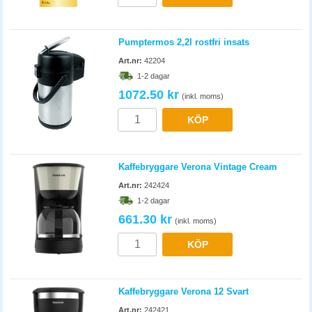
Pumptermos 2,2l rostfri insats
Art.nr:
42204
1-2 dagar
1072.50 kr
(inkl. moms)
KÖP
Kaffebryggare Verona Vintage Cream
Art.nr:
242424
1-2 dagar
661.30 kr
(inkl. moms)
KÖP
Kaffebryggare Verona 12 Svart
Art.nr:
242421