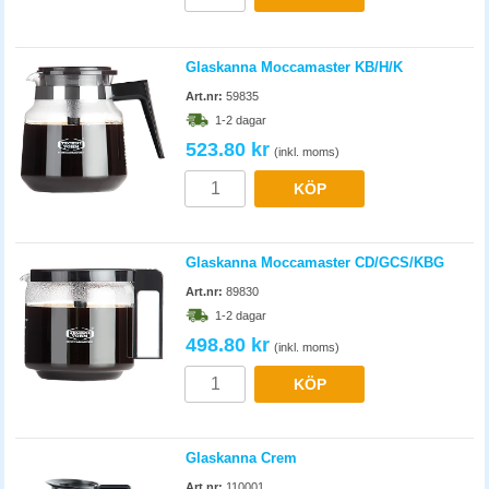
kopparna. Saknar du något i den här kategorin, eller har några som helst
frågor eller funderingar, är du varmt välkommen att kontakta oss på vår
kundtjänst.
Glaskanna Moccamaster KB/H/K
Art.nr:
59835
1-2 dagar
523.80 kr
(inkl. moms)
KÖP
Glaskanna Moccamaster CD/GCS/KBG
Art.nr:
89830
1-2 dagar
498.80 kr
(inkl. moms)
KÖP
Glaskanna Crem
Art.nr:
110001