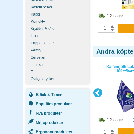
Kaffetermosar
Kaffetillbehör
Kakor
3.80
kr
536.30
kr
1-2 dagar
1-2 dagar
Konfektyr
P
KÖP
Kryddor & såser
Ljus
Pappersdukar
Andra köpte
Pentry
Servetter
Tallrikar
ekt 90mm
Kaffefilter 90mm 1000st/fp
Kaffemjölk Lakt
100st/kar
Te
Övriga drycker
Bläck & Toner
Populära produkter
Nya produkter
8.80
kr
373.80
kr
1-2 dagar
1-2 dagar
Miljöprodukter
Ergonomiprodukter
P
KÖP