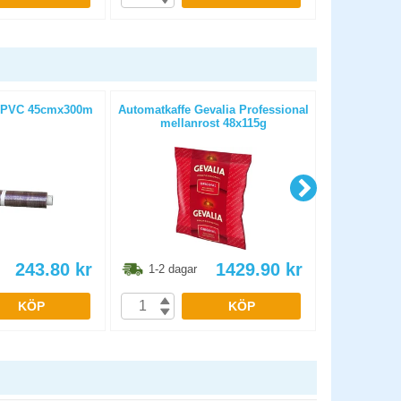
ie PVC 45cmx300m
Automatkaffe Gevalia Professional
Automatkaf
mellanrost 48x115g
Classic Et
243.80
kr
1429.90
kr
1-2 dagar
1-2 dag
KÖP
KÖP