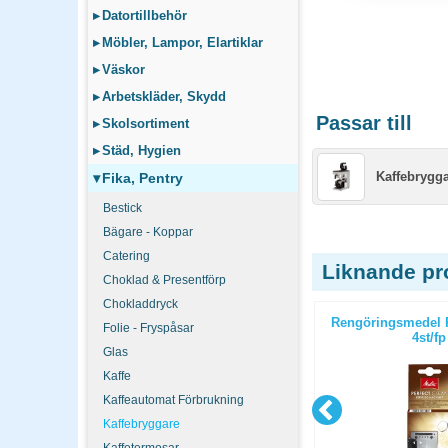
▸
Datortillbehör
▸
Möbler, Lampor, Elartiklar
▸
Väskor
▸
Arbetskläder, Skydd
Passar till
▸
Skolsortiment
▸
Städ, Hygien
Kaffebrygg
▾
Fika, Pentry
Bestick
Bägare - Koppar
Catering
Liknande pr
Choklad & Presentförp
Chokladdryck
er KB/H/K
Kaffebryggare Verona 12 Inox
Rengöringsmedel P
Folie - Fryspåsar
4st/fp
Glas
Kaffe
Kaffeautomat Förbrukning
Kaffebryggare