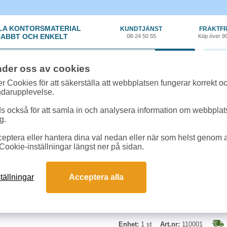
LA KONTORSMATERIAL
KUNDTJÄNST
FRAKTFR
ABBT OCH ENKELT
08-24 50 55
Köp över 9
0 var
nder oss av cookies
y
»
Kaffebryggare
»
Glaskanna Crem
r Cookies för att säkerställa att webbplatsen fungerar korrekt o
ndarupplevelse.
Glaskanna Crem
 också för att samla in och analysera information om webbpla
g.
Extra glaskanna till Crem (tidiga
eptera eller hantera dina val nedan eller när som helst genom at
1,8 liter.
Cookie-inställningar längst ner på sidan.
Begränsad returrätt
tällningar
Acceptera alla
Enhet:
1 st
Art.nr:
110001