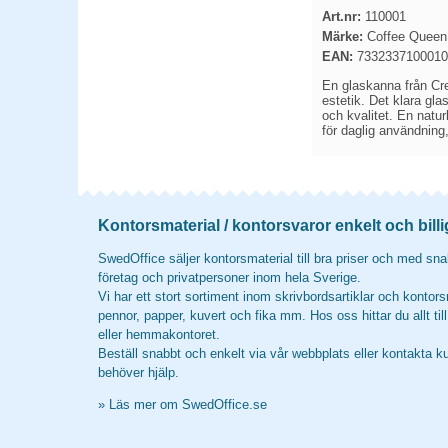
Art.nr:
110001
Märke:
Coffee Queen
EAN:
7332337100010
En glaskanna från Cre
estetik. Det klara gla
och kvalitet. En natur
för daglig användning,
Kontorsmaterial / kontorsvaror enkelt och billi
SwedOffice säljer kontorsmaterial till bra priser och med snab
företag och privatpersoner inom hela Sverige.
Vi har ett stort sortiment inom skrivbordsartiklar och kontors
pennor, papper, kuvert och fika mm. Hos oss hittar du allt til
eller hemmakontoret.
Beställ snabbt och enkelt via vår webbplats eller kontakta k
behöver hjälp.
»
Läs mer om SwedOffice.se