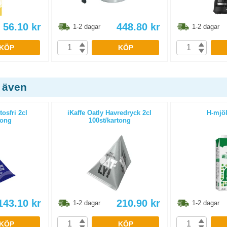
56.10
kr
448.80
kr
1-2 dagar
1-2 dagar
KÖP
KÖP
 även
osfri 2cl
iKaffe Oatly Havredryck 2cl
H-mjöl
tong
100st/kartong
143.10
kr
210.90
kr
1-2 dagar
1-2 dagar
KÖP
KÖP