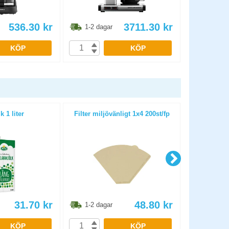
536.30
kr
3711.30
kr
1-2 dagar
1-2 dag
KÖP
KÖP
k 1 liter
Filter miljövänligt 1x4 200st/fp
Bitsocker 
31.70
kr
48.80
kr
1-2 dagar
1-2 dag
KÖP
KÖP