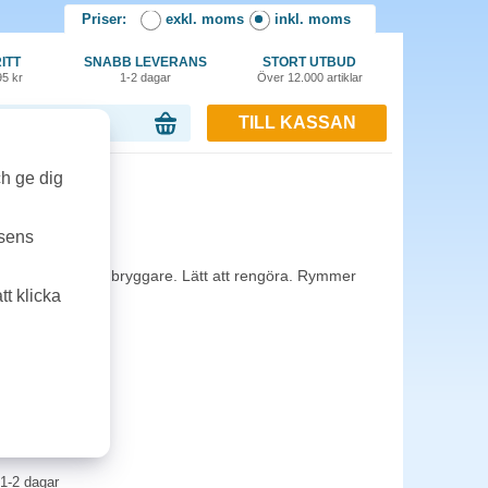
Priser:
exkl. moms
inkl. moms
ITT
SNABB LEVERANS
STORT UTBUD
95 kr
1-2 dagar
Över 12.000 artiklar
TILL KASSAN
or, 0.00 kr
ch ge dig
tsens
re Coffee Queen) bryggare. Lätt att rengöra. Rymmer
t klicka
1-2 dagar