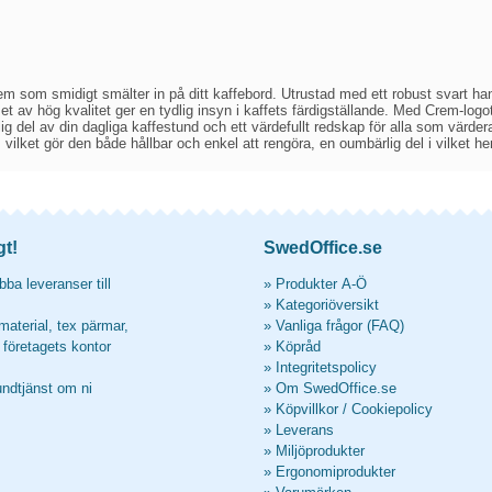
m som smidigt smälter in på ditt kaffebord. Utrustad med ett robust svart h
set av hög kvalitet ger en tydlig insyn i kaffets färdigställande. Med Crem-logot
lig del av din dagliga kaffestund och ett värdefullt redskap för alla som värde
 vilket gör den både hållbar och enkel att rengöra, en oumbärlig del i vilket 
gt!
SwedOffice.se
ba leveranser till
»
Produkter A-Ö
»
Kategoriöversikt
material, tex pärmar,
»
Vanliga frågor (FAQ)
l företagets kontor
»
Köpråd
»
Integritetspolicy
undtjänst om ni
»
Om SwedOffice.se
»
Köpvillkor
/
Cookiepolicy
»
Leverans
»
Miljöprodukter
»
Ergonomiprodukter