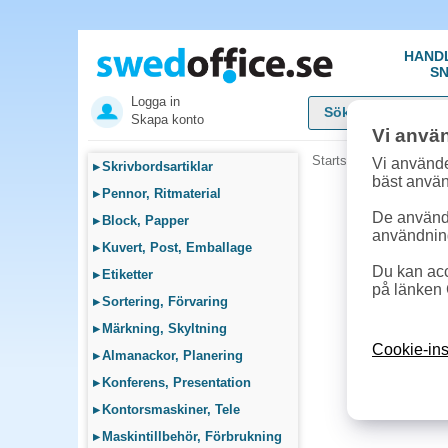
HAND
SN
Logga in
Skapa konto
Vi anvä
Startsida
»
Fika, Pentr
Vi använde
▸
Skrivbordsartiklar
bäst anvä
▸
Pennor, Ritmaterial
De används
▸
Block, Papper
användnin
▸
Kuvert, Post, Emballage
Du kan acc
▸
Etiketter
på länken 
▸
Sortering, Förvaring
▸
Märkning, Skyltning
Cookie-ins
▸
Almanackor, Planering
▸
Konferens, Presentation
▸
Kontorsmaskiner, Tele
▸
Maskintillbehör, Förbrukning