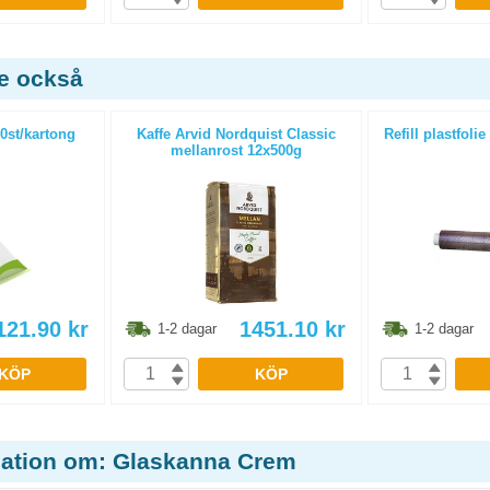
de också
0st/kartong
Kaffe Arvid Nordquist Classic
Refill plastfol
mellanrost 12x500g
121.90
kr
1451.10
kr
1-2 dagar
1-2 dagar
KÖP
KÖP
mation om: Glaskanna Crem