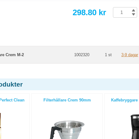
298.80 kr
are Crem M-2
1002320
1 st
3-9 dagar
odukter
erfect Clean
Filterhållare Crem 90mm
Kaffebryggare 