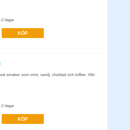
-2 dagar
KÖP
g
ed smaker som mint, vanilj, choklad och toffee. Vikt
-2 dagar
KÖP