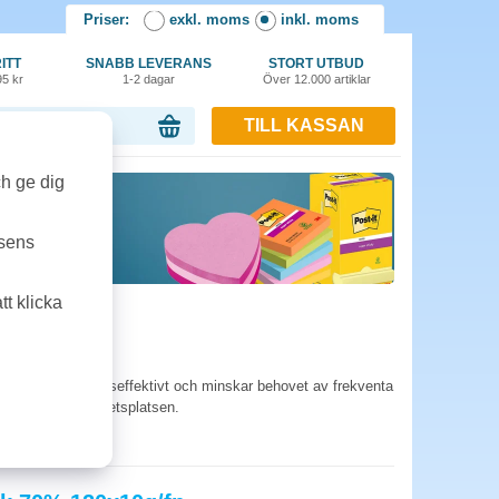
Priser:
exkl. moms
inkl. moms
ITT
SNABB LEVERANS
STORT UTBUD
95 kr
1-2 dagar
Över 12.000 artiklar
TILL KASSAN
or, 0.00 kr
ch ge dig
tsens
t klicka
orpack är kostnadseffektivt och minskar behovet av frekventa
ch energin på arbetsplatsen.