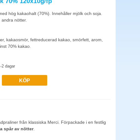
k 70% 120x10g/fp
utsa händer och papper. Välj hellre bit-godis i mötesrummet.
en.
ed hög kakaohalt (70%). Innehåller mjölk och soja.
 andra nötter.
a tar från samma skål. Lösgodis i storpack är mer ekonomiskt
llt förpackade ett tryggare val eftersom innehållsdeklarationen
, kakaosmör, fettreducerad kakao, smörfett, arom,
Minst 70% kakao.
-2 dagar
KÖP
adpraliner från klassiska Merci. Förpackade i en festlig
a spår av nötter
.