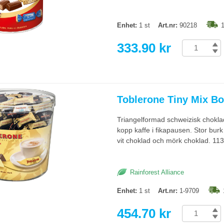
Enhet:
1 st
Art.nr:
90218
1
333.90 kr
Toblerone Tiny Mix B
Triangelformad schweizisk chokla
kopp kaffe i fikapausen. Stor burk
vit choklad och mörk choklad. 113
Rainforest Alliance
Enhet:
1 st
Art.nr:
1-9709
454.70 kr