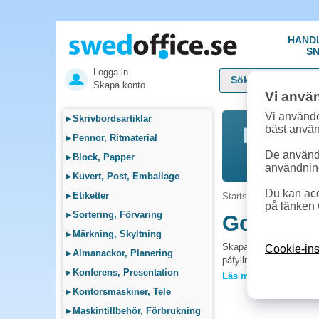
HAND
SN
Logga in
Skapa konto
Vi anvä
Vi använde
▸
Skrivbordsartiklar
bäst anvä
▸
Pennor, Ritmaterial
De används
▸
Block, Papper
användnin
▸
Kuvert, Post, Emballage
Du kan acc
▸
Etiketter
Startsida
»
Fika, Pentr
på länken 
▸
Sortering, Förvaring
Godis, C
▸
Märkning, Skyltning
Skapa trivsel och en m
Cookie-ins
▸
Almanackor, Planering
påfyllningar. Perfekt f
▸
Konferens, Presentation
Läs mer »
Vanliga frågor 
▸
Kontorsmaskiner, Tele
Vilket godis passa
▸
Maskintillbehör, Förbrukning