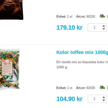
Enhet:
1 st
Art.nr:
90226
1
179.10 kr
Kolor toffee mix 1000
En utsökt mix av klassiska kolor m
1000 g.
Enhet:
1 st
Art.nr:
92430
1
104.90 kr