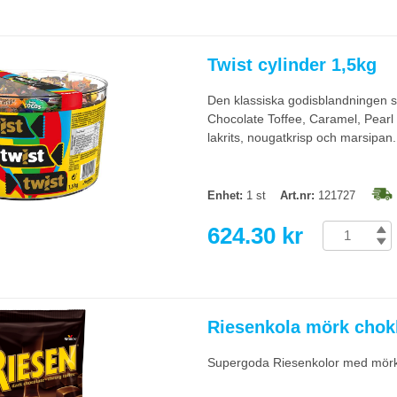
Twist cylinder 1,5kg
Den klassiska godisblandningen s
Chocolate Toffee, Caramel, Pearl
lakrits, nougatkrisp och marsipan.
Enhet:
1 st
Art.nr:
121727
624.30 kr
Riesenkola mörk chok
Supergoda Riesenkolor med mörk c