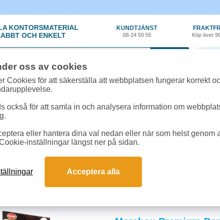
LA KONTORSMATERIAL
KUNDTJÄNST
FRAKTFR
ABBT OCH ENKELT
08-24 50 55
Köp över 9
0 var
nder oss av cookies
r Cookies för att säkerställa att webbplatsen fungerar korrekt o
ndarupplevelse.
 också för att samla in och analysera information om webbpla
g.
eptera eller hantera dina val nedan eller när som helst genom at
y
»
Konfektyr
Cookie-inställningar längst ner på sidan.
hoklad & Konfektyr
er välkomnande atmosfär genom att alltid ha godis och choklad till hands. St
tällningar
Acceptera alla
ör kontor, möten och event - en enkel investering som stärker servicekänslan o
och svar om godis, choklad & konfektyr
r bäst i mötesrummet?