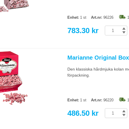
Enhet:
1 st
Art.nr:
96226
1
783.30 kr
Marianne Original Box
Den klassiska hårdmjuka kolan me
förpackning.
Enhet:
1 st
Art.nr:
96220
1
486.50 kr