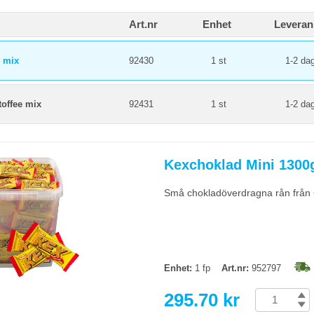
Art.nr
Enhet
Leveran
e mix
92430
1 st
1-2 da
toffee mix
92431
1 st
1-2 da
Kexchoklad Mini 1300
Små chokladöverdragna rån från C
Enhet:
1 fp
Art.nr:
952797
295.70 kr