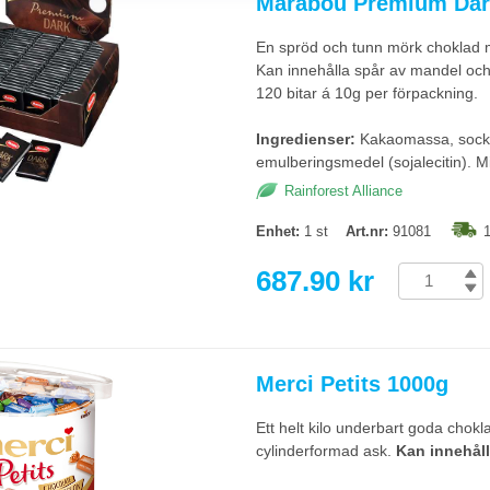
Marabou Premium Dar
bitar är populärast och delas lätt. Kletigt godis som klubbor och kola kan sm
ker täcker olika preferenser, och individuellt förpackade bitar ger bättre hygi
En spröd och tunn mörk choklad m
Kan innehålla spår av mandel och
viduellt förpackade bitar?
120 bitar á 10g per förpackning.
 bitar är mest hygieniskt och passar bäst i mötesrum och receptioner där fler
a när ni själva fyller på egna skålar. Vid allergi- eller specialkost är individue
Ingredienser:
Kakaomassa, socker
emulberingsmedel (sojalecitin). 
Rainforest Alliance
Enhet:
1 st
Art.nr:
91081
1
687.90 kr
Merci Petits 1000g
Ett helt kilo underbart goda chokl
cylinderformad ask.
Kan innehåll