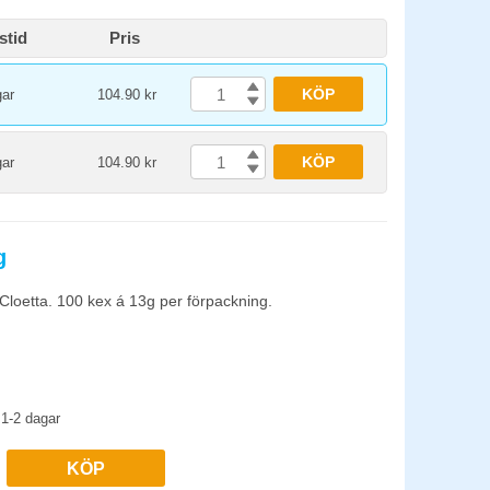
stid
Pris
KÖP
gar
104.90 kr
KÖP
gar
104.90 kr
g
loetta. 100 kex á 13g per förpackning.
1-2 dagar
KÖP