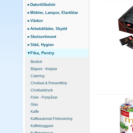
Vingummi och choklad i 
▸
Datortillbehör
Storpack i blandade sma
▸
Möbler, Lampor, Elartiklar
▸
Väskor
Lösgodis eller indi
▸
Arbetskläder, Skydd
Individuellt förpackade
per kilo och fungerar br
▸
Skolsortiment
följer med varje bit.
▸
Städ, Hygien
▾
Fika, Pentry
Bestick
Bägare - Koppar
Catering
Choklad & Presentförp
Chokladdryck
Folie - Fryspåsar
Glas
Kaffe
Kaffeautomat Förbrukning
Kaffebryggare