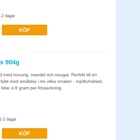
-2 dagar
KÖP
ox 904g
d med honung, mandel och nougat. Perfekt till en
 fylld med småbitar i tre olika smaker - mjölkchoklad,
 bitar á 8 gram per förpackning.
1-2 dagar
KÖP