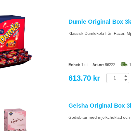
Dumle Original Box 3
Klassisk Dumlekola från Fazer. Mj
Enhet:
1 st
Art.nr:
96222
1
613.70 kr
Geisha Original Box 3
Godisbitar med mjölkchoklad och h