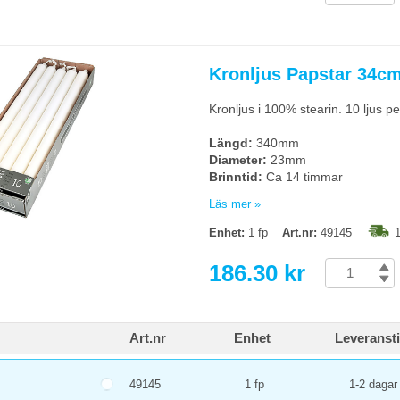
Kronljus Papstar 34cm
Kronljus i 100% stearin. 10 ljus p
Längd:
340mm
Diameter:
23mm
Brinntid:
Ca 14 timmar
Läs mer »
Begränsad eller ingen returrätt.
Enhet:
1 fp
Art.nr:
49145
1
186.30 kr
Art.nr
Enhet
Leveranst
49145
1 fp
1-2 dagar