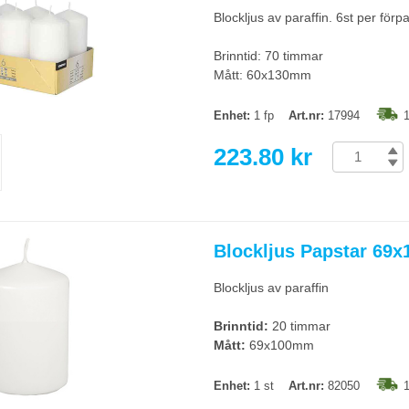
Blockljus av paraffin. 6st per förp
Brinntid: 70 timmar
Mått: 60x130mm
Enhet:
1 fp
Art.nr:
17994
1
223.80 kr
Blockljus Papstar 69
Blockljus av paraffin
Brinntid:
20 timmar
Mått:
69x100mm
Enhet:
1 st
Art.nr:
82050
1