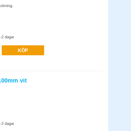
ackning.
-2 dagar
KÖP
x100mm vit
-2 dagar