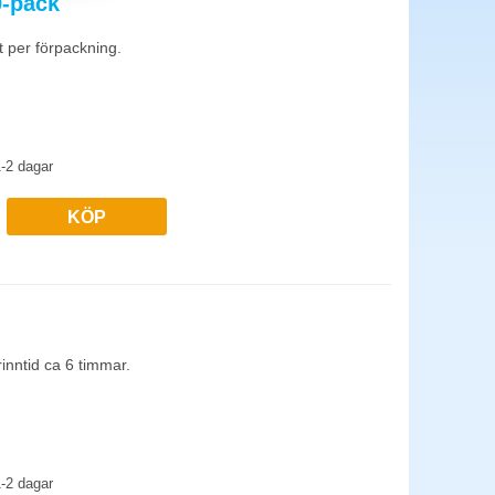
0-pack
jus brinner 4-8 timmar. För kronljus och kanalljus räkna med
 per förpackning.
inomhusbruk. Paraffin är ett petroleumderivat, billigare och
-2 dagar
KÖP
nntid ca 6 timmar.
-2 dagar