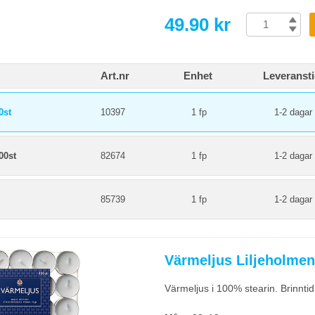
49.90 kr
Art.nr
Enhet
Leveranst
0st
10397
1 fp
1-2 dagar
00st
82674
1 fp
1-2 dagar
85739
1 fp
1-2 dagar
Värmeljus Liljeholme
Värmeljus i 100% stearin. Brinnti