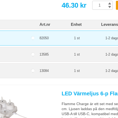
46.30 kr
Art.nr
Enhet
Leverans
82050
1 st
1-2 daga
13585
1 st
1-2 daga
13084
1 st
1-2 daga
LED Värmeljus 6-p Fl
Flamme Charge är ett set med sex
cm. Ljusen laddas på den medföl
USB-A till USB-C, kompatibel me