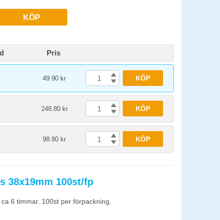
KÖP
id
Pris
KÖP
49.90 kr
KÖP
248.80 kr
KÖP
98.80 kr
ns 38x19mm 100st/fp
d ca 6 timmar. 100st per förpackning.