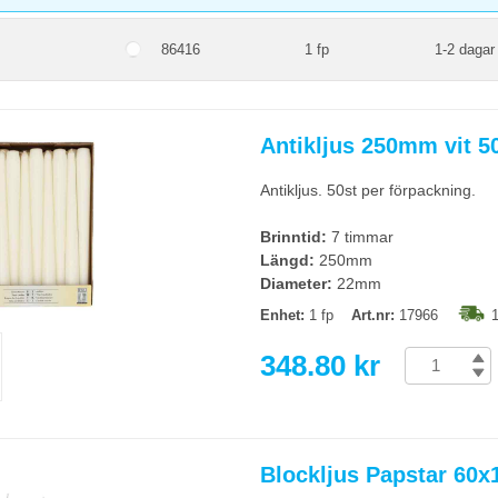
86416
1 fp
1-2 dagar
Antikljus 250mm vit 50
Antikljus. 50st per förpackning.
Brinntid:
7 timmar
Längd:
250mm
Diameter:
22mm
Enhet:
1 fp
Art.nr:
17966
1
348.80 kr
Blockljus Papstar 60x