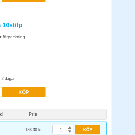
 10st/fp
er förpackning.
-2 dagar
KÖP
id
Pris
KÖP
186.30 kr