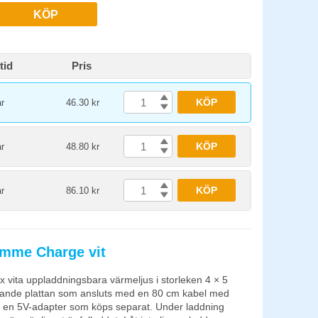
KÖP
tid
Pris
KÖP
r
46.30 kr
KÖP
r
48.80 kr
KÖP
r
86.10 kr
amme Charge vit
 vita uppladdningsbara värmeljus i storleken 4 × 5
jande plattan som ansluts med en 80 cm kabel med
d en 5V-adapter som köps separat. Under laddning