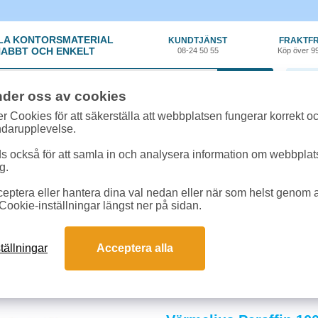
LA KONTORSMATERIAL
KUNDTJÄNST
FRAKTFR
ABBT OCH ENKELT
08-24 50 55
Köp över 9
0 var
nder oss av cookies
r Cookies för att säkerställa att webbplatsen fungerar korrekt o
ndarupplevelse.
 också för att samla in och analysera information om webbpla
g.
eptera eller hantera dina val nedan eller när som helst genom at
y
»
Ljus
Cookie-inställningar längst ner på sidan.
 & stearinljus
k-, värmel- och kronljus för lång brinntid och stämningsfull dekoration. Steari
tällningar
Acceptera alla
. Köp hos oss för pålitliga ljus som snabbt skapar mys hemma eller på arbetspl
och svar om värmeljus & stearinljus
längst?