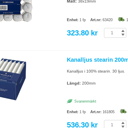
Mått:
38x19mm
Enhet:
1 fp
Art.nr:
63420
1
323.80 kr
Kanalljus stearin 200m
Kanalljus i 100% stearin. 30 ljus.
Längd:
200mm
Svanenmärkt
Enhet:
1 fp
Art.nr:
161805
536.30 kr