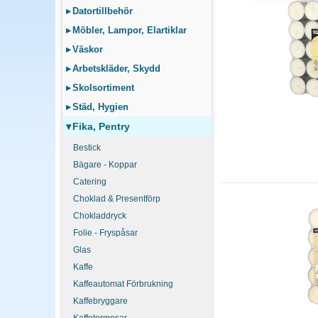
Blockljus brinner längs
▸
Datortillbehör
6-10 timmar. Välj efter 
▸
Möbler, Lampor, Elartiklar
▸
Väskor
Vad är skillnaden m
▸
Arbetskläder, Skydd
Stearin är gjort av vege
vanligt i värmeljus i sto
▸
Skolsortiment
▸
Städ, Hygien
▾
Fika, Pentry
Bestick
Bägare - Koppar
Catering
Choklad & Presentförp
Chokladdryck
Folie - Fryspåsar
Glas
Kaffe
Kaffeautomat Förbrukning
Kaffebryggare