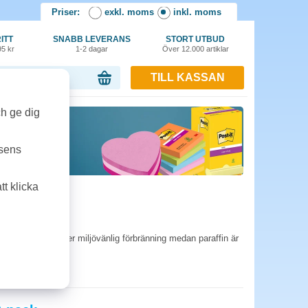
Priser:
exkl. moms
inkl. moms
ITT
SNABB LEVERANS
STORT UTBUD
95 kr
1-2 dagar
Över 12.000 artiklar
TILL KASSAN
or, 0.00 kr
ch ge dig
tsens
t klicka
n ger renare och mer miljövänlig förbränning medan paraffin är
atsen.