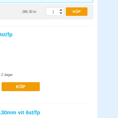
KÖP
286.30 kr
st/fp
-2 dagar
KÖP
130mm vit 6st/fp