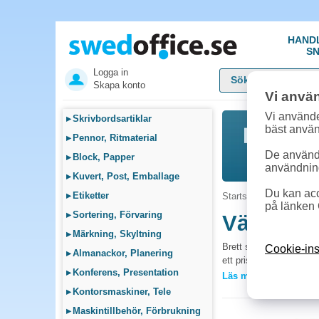
HAND
SN
Logga in
Skapa konto
Vi anvä
Vi använde
▸
Skrivbordsartiklar
bäst anvä
▸
Pennor, Ritmaterial
De används
▸
Block, Papper
användnin
▸
Kuvert, Post, Emballage
Du kan acc
▸
Etiketter
Startsida
»
Fika, Pentr
på länken 
▸
Sortering, Förvaring
Värmeljus
▸
Märkning, Skyltning
Brett sortiment av bloc
Cookie-ins
▸
Almanackor, Planering
ett prisvärt alternativ
▸
Konferens, Presentation
Läs mer »
Vanliga frågor 
▸
Kontorsmaskiner, Tele
Vilket ljus brinner 
▸
Maskintillbehör, Förbrukning