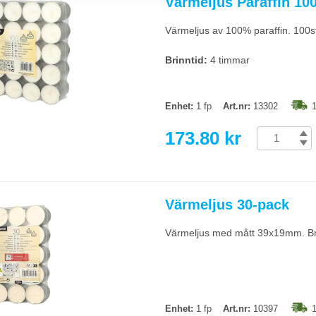
Värmeljus Paraffin 10
t, ofta 30-50+ timmar för större modeller, tack vare den tjocka formen. Värmel
hur länge ni vill att stämningen ska räcka.
Värmeljus av 100% paraffin. 100st
ellan stearin och paraffin?
Brinntid:
4 timmar
tabiliska/animaliska fetter, brinner renare och med mindre sot - bättre val för 
rpack. Välj stearin om luftkvalitet är viktigt.
Enhet:
1 fp
Art.nr:
13302
1
173.80 kr
Värmeljus 30-pack
Värmeljus med mått 39x19mm. Bri
Enhet:
1 fp
Art.nr:
10397
1