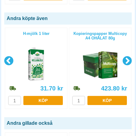
Andra köpte även
H-mjölk 1 liter
Kopieringspapper Multicopy
A4 OHÅLAT 80g
5x500st/kartong
31.70
kr
423.80
kr
KÖP
KÖP
Andra gillade också