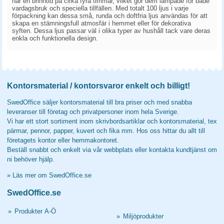
har en brinntid på cirka fyra timmar, vilket gör dem lämpade för både
vardagsbruk och speciella tillfällen. Med totalt 100 ljus i varje
förpackning kan dessa små, runda och doftfria ljus användas för att
skapa en stämningsfull atmosfär i hemmet eller för dekorativa
syften. Dessa ljus passar väl i olika typer av hushåll tack vare deras
enkla och funktionella design.
Kontorsmaterial / kontorsvaror enkelt och billigt!
SwedOffice säljer kontorsmaterial till bra priser och med snabba
leveranser till företag och privatpersoner inom hela Sverige.
Vi har ett stort sortiment inom skrivbordsartiklar och kontorsmaterial, tex
pärmar, pennor, papper, kuvert och fika mm. Hos oss hittar du allt till
företagets kontor eller hemmakontoret.
Beställ snabbt och enkelt via vår webbplats eller kontakta kundtjänst om
ni behöver hjälp.
»
Läs mer om SwedOffice.se
SwedOffice.se
»
Produkter A-Ö
»
Miljöprodukter