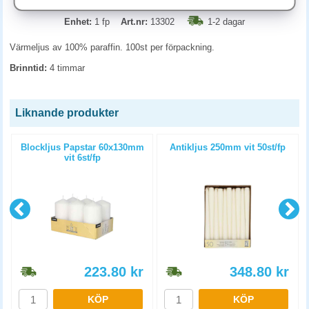
Enhet:
1 fp
Art.nr:
13302
1-2 dagar
Värmeljus av 100% paraffin. 100st per förpackning.
Brinntid:
4 timmar
Liknande produkter
p
Blockljus Papstar 60x130mm
Antikljus 250mm vit 50st/fp
vit 6st/fp
223.80
kr
348.80
kr
KÖP
KÖP