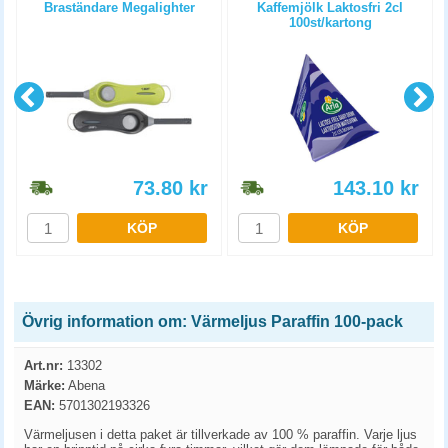
Braständare Megalighter
Kaffemjölk Laktosfri 2cl
100st/kartong
73.80
kr
143.10
kr
KÖP
KÖP
Övrig information om: Värmeljus Paraffin 100-pack
Art.nr:
13302
Märke:
Abena
EAN:
5701302193326
Värmeljusen i detta paket är tillverkade av 100 % paraffin. Varje ljus