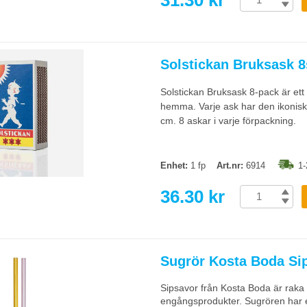
31.30 kr
Solstickan Bruksask 8
Solstickan Bruksask 8-pack är ett kl
hemma. Varje ask har den ikoniska
cm. 8 askar i varje förpackning.
Enhet:
1 fp
Art.nr:
6914
1-
36.30 kr
Sugrör Kosta Boda Sip
Sipsavor från Kosta Boda är raka su
engångsprodukter. Sugrören har 