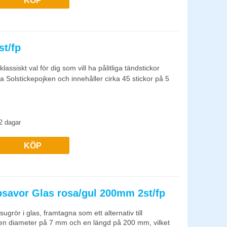
KÖP
st/fp
assiskt val för dig som vill ha pålitliga tändstickor
 Solstickepojken och innehåller cirka 45 stickor på 5
2 dagar
KÖP
savor Glas rosa/gul 200mm 2st/fp
grör i glas, framtagna som ett alternativ till
en diameter på 7 mm och en längd på 200 mm, vilket