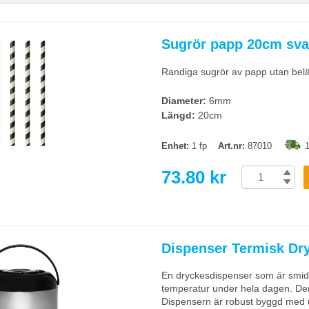
Sugrör papp 20cm svar
Randiga sugrör av papp utan belä
Diameter:
6mm
Längd:
20cm
Enhet:
1 fp
Art.nr:
87010
1
73.80 kr
Dispenser Termisk Dr
En dryckesdispenser som är smidig fö
temperatur under hela dagen. Den h
Dispensern är robust byggd med uts