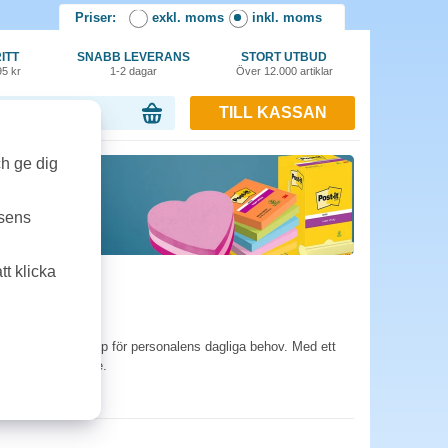
Priser:
exkl. moms
inkl. moms
ITT
SNABB LEVERANS
STORT UTBUD
95 kr
1-2 dagar
Över 12.000 artiklar
TILL KASSAN
or, 0.00 kr
ch ge dig
tsens
t klicka
klar och köksredskap för personalens dagliga behov. Med ett
or från SwedOffice.