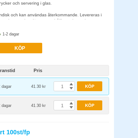
ycker och servering i glas.
skindisk och kan användas återkommande. Levereras i
 och servering där ett mer hållbart alternativ
1-2 dagar
KÖP
ranstid
Pris
KÖP
2 dagar
41.30 kr
KÖP
2 dagar
41.30 kr
t 100st/fp