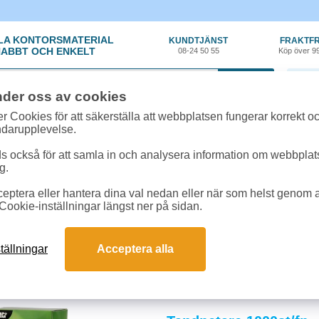
LA KONTORSMATERIAL
KUNDTJÄNST
FRAKTFR
ABBT OCH ENKELT
08-24 50 55
Köp över 9
0 var
nder oss av cookies
r Cookies för att säkerställa att webbplatsen fungerar korrekt o
ndarupplevelse.
 också för att samla in och analysera information om webbpla
g.
eptera eller hantera dina val nedan eller när som helst genom at
y
»
Pentry
Cookie-inställningar längst ner på sidan.
orets kök och kafferum inkluderar allt från koppar och glas till serveringsarti
tällningar
Acceptera alla
as trivsel och välmående på arbetsplatsen. Beställ pentrymaterial för ert kont
och svar om pentryprodukter
t välutrustat kontorspentry?