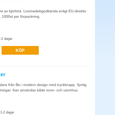
okare och mikrovågsugn. Anpassa antal koppar och tallrikar
e av björkträ. Livsmedelsgodkända enligt EU-direktiv
1000st per förpackning.
. Avkalkning av kaffemaskin och vattenkokare månadsvis.
-2 dagar
KÖP
ter
ndare från Bic i modern design med tryckknapp. Synlig
ändningar. Kan användas både inom- och utomhus.
1-2 dagar