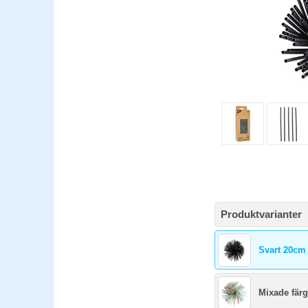
Produktvarianter
Svart 20cm 
Mixade färg