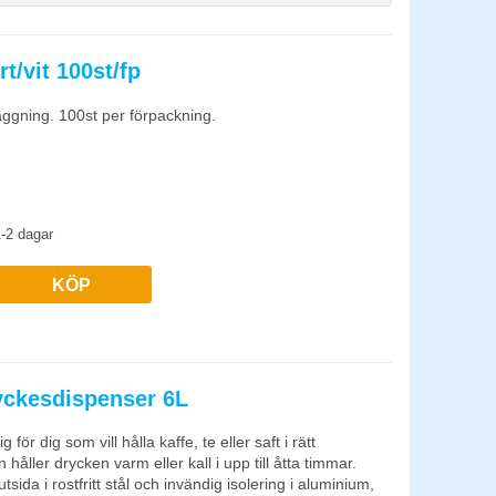
t/vit 100st/fp
ggning. 100st per förpackning.
-2 dagar
KÖP
yckesdispenser 6L
r dig som vill hålla kaffe, te eller saft i rätt
åller drycken varm eller kall i upp till åtta timmar.
ida i rostfritt stål och invändig isolering i aluminium,