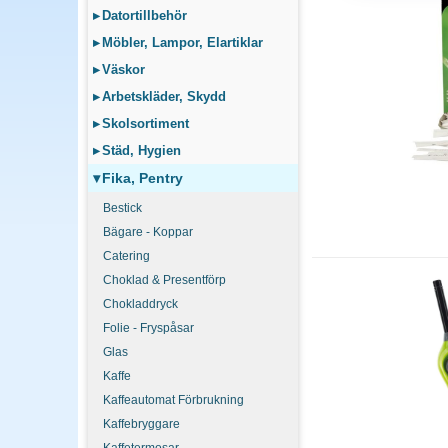
Diskmaskin eller diskh
▸
Datortillbehör
efter personalantalet p
▸
Möbler, Lampor, Elartiklar
▸
Väskor
Hur ofta ska kontor
▸
Arbetskläder, Skydd
Ytligt rengöring daglig
Tydligt städschema för
▸
Skolsortiment
▸
Städ, Hygien
▾
Fika, Pentry
Bestick
Bägare - Koppar
Catering
Choklad & Presentförp
Chokladdryck
Folie - Fryspåsar
Glas
Kaffe
Kaffeautomat Förbrukning
Kaffebryggare