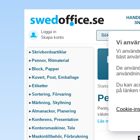
HAND
SN
Logga in
Skapa konto
Vi anvä
Vi använde
▸
Skrivbordsartiklar
bäst anvä
▸
Pennor, Ritmaterial
De används
▸
Block, Papper
användnin
▸
Kuvert, Post, Emballage
Du kan acc
▸
Etiketter
Startsida
»
Fika, Pentr
på länken 
▸
Sortering, Förvaring
Pentry
▸
Märkning, Skyltning
Pentrymaterial för kont
Cookie-ins
▸
Almanackor, Planering
välutrustat pentry skap
▸
Konferens, Presentation
Läs mer »
Vanliga frågor 
▸
Kontorsmaskiner, Tele
Vad bör finnas i et
▸
Maskintillbehör, Förbrukning