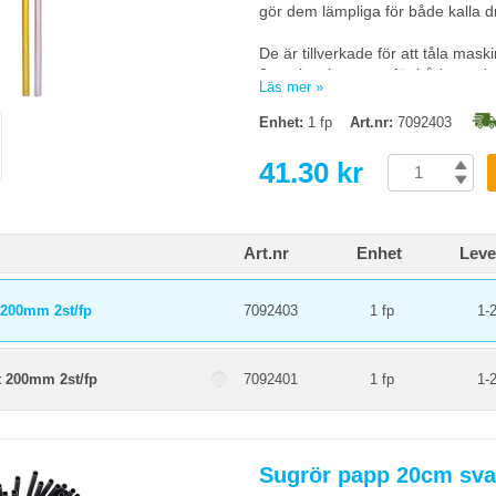
gör dem lämpliga för både kalla dr
De är tillverkade för att tåla ma
2-pack och passar för både vardag
Läs mer »
efterfrågas.
Enhet:
1 fp
Art.nr:
7092403
41.30 kr
Art.nr
Enhet
Leve
 200mm 2st/fp
7092403
1 fp
1-
t 200mm 2st/fp
7092401
1 fp
1-
Sugrör papp 20cm svar