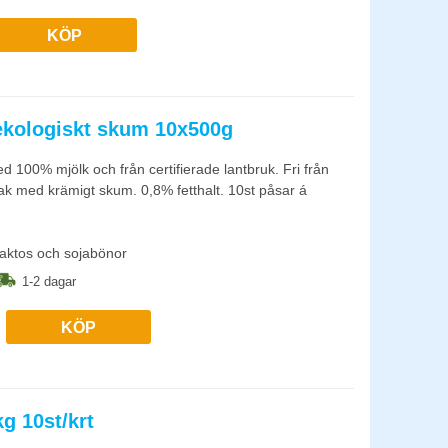
KÖP
ekologiskt skum 10x500g
d 100% mjölk och från certifierade lantbruk. Fri från
mak med krämigt skum. 0,8% fetthalt. 10st påsar á
laktos och sojabönor
1-2 dagar
KÖP
g 10st/krt