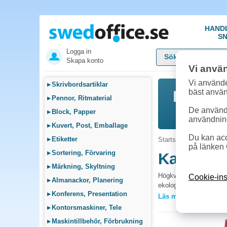
HAND
SN
Logga in
Skapa konto
Vi anvä
Vi använde
▸
Skrivbordsartiklar
bäst anvä
▸
Pennor, Ritmaterial
De används
▸
Block, Papper
användnin
▸
Kuvert, Post, Emballage
Du kan acc
▸
Etiketter
Startsida
»
Fika, Pentr
på länken 
▸
Sortering, Förvaring
Kaffeaut
▸
Märkning, Skyltning
Högkvalitativa förbrukn
Cookie-ins
▸
Almanackor, Planering
ekologiskt eller i storp
▸
Konferens, Presentation
Läs mer »
Vanliga frågor 
▸
Kontorsmaskiner, Tele
Vilka förbruknings
▸
Maskintillbehör, Förbrukning