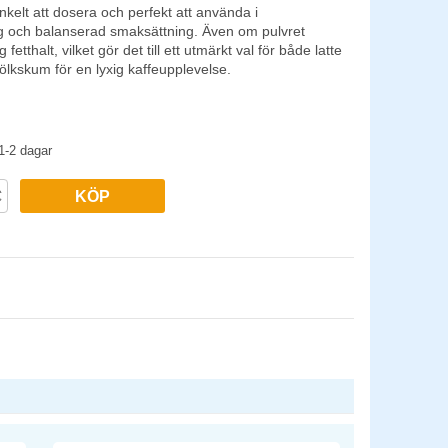
kelt att dosera och perfekt att använda i
yllig och balanserad smaksättning. Även om pulvret
etthalt, vilket gör det till ett utmärkt val för både latte
ölkskum för en lyxig kaffeupplevelse.
tabiliseringsmedel (E340, E501), klumpförebyggande
1-2 dagar
KÖP