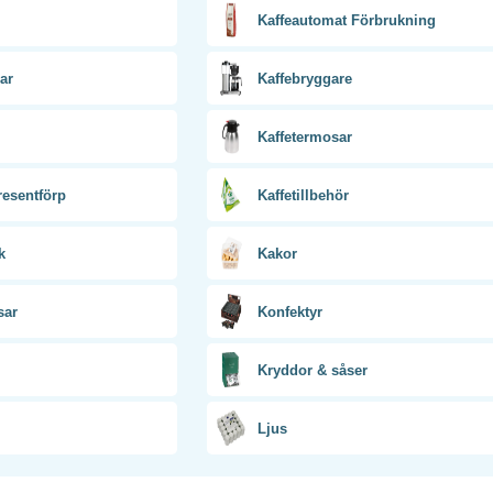
Kaffeautomat Förbrukning
ar
Kaffebryggare
Kaffetermosar
esentförp
Kaffetillbehör
k
Kakor
sar
Konfektyr
Kryddor & såser
Ljus