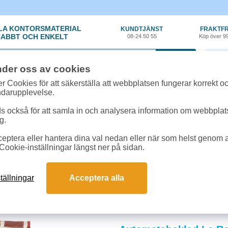
LA KONTORSMATERIAL
KUNDTJÄNST
FRAKTFR
ABBT OCH ENKELT
08-24 50 55
Köp över 9
0 var
nder oss av cookies
r Cookies för att säkerställa att webbplatsen fungerar korrekt o
ndarupplevelse.
 också för att samla in och analysera information om webbpla
g.
eptera eller hantera dina val nedan eller när som helst genom at
y
»
Kaffeautomat Förbrukning
Cookie-inställningar längst ner på sidan.
omat Förbrukning
ingsvaror till kaffeautomater ger fyllig smak och perfekt skum. Specialanpassa
tällningar
Acceptera alla
ack för enkel, kostnadseffektiv påfyllning - beställ idag.
och svar om kaffeautomat förbrukning
varor behöver en kaffeautomat?