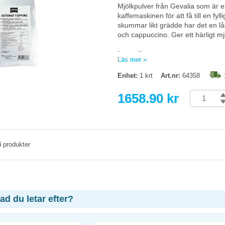
Mjölkpulver från Gevalia som är en
kaffemaskinen för att få till en f
skummar likt grädde har det en låg f
och cappuccino. Ger ett härligt mj
Ingredienser:
Läs mer »
Skummjölkspulver, mjölksocker, s
medel (E551).
Enhet:
1 krt
Art.nr:
64358
1658.90 kr
4
produkter
vad du letar efter?