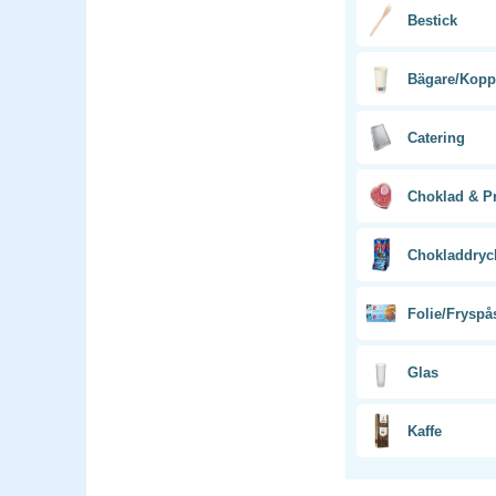
Bestick
Bägare/Kopp
Catering
Choklad & Pr
Chokladdryc
Folie/Fryspå
Glas
Kaffe