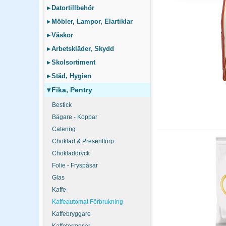
Kaffe (bönor eller pulv
▸
Datortillbehör
automaten. Kontrollera 
▸
Möbler, Lampor, Elartiklar
▸
Väskor
Hur ofta ska kaffe
▸
Arbetskläder, Skydd
Daglig sköljning av mjö
underhåll förkortar mas
▸
Skolsortiment
▸
Städ, Hygien
▾
Fika, Pentry
Bestick
Bägare - Koppar
Catering
Choklad & Presentförp
Chokladdryck
Folie - Fryspåsar
Glas
Kaffe
Kaffeautomat Förbrukning
Kaffebryggare