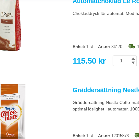
Automatchoklad Le Ro
er beroende på maskin), choklad- och tepulver för automater med flera val, mj
maskinens specifikation, fel pulvertyp kan täppa igen automaten.
Chokladdryck för automat. Med här
automaten rengöras?
lksystem (om sådant finns). Veckovis avkalkning vid normalt vattenkvalitet, of
kinens liv markant.
Enhet:
1 st
Art.nr:
34170
1
115.50 kr
Gräddersättning Nestl
Gräddersättning Nestlé Coffe-mat
optimal löslighet i automater. 100
Enhet:
1 st
Art.nr:
12015873