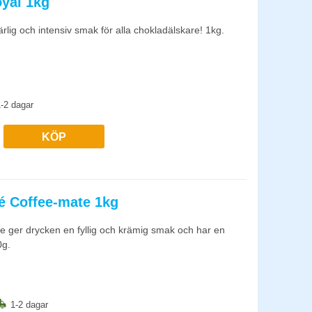
yal 1kg
ölkpulver eller färsk mjölk, samt rengöringsmedel anpassat för
lig och intensiv smak för alla chokladälskare! 1kg.
tare i hårt vatten. Komplett service var 6:e-12:e månad, fel
-2 dagar
KÖP
é Coffee-mate 1kg
e ger drycken en fyllig och krämig smak och har en
0g.
1-2 dagar