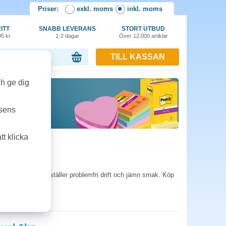
Priser:
exkl. moms
inkl. moms
ITT
SNABB LEVERANS
STORT UTBUD
95 kr
1-2 dagar
Över 12.000 artiklar
TILL KASSAN
or, 0.00 kr
ch ge dig
tsens
t klicka
d löslighet säkerställer problemfri drift och jämn smak. Köp