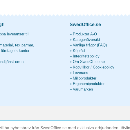
gt!
SwedOffice.se
ba leveranser till
»
Produkter A-Ö
»
Kategoriöversikt
material, tex pärmar,
»
Vanliga frågor (FAQ)
l företagets kontor
»
Köpråd
»
Integritetspolicy
undtjänst om ni
»
Om SwedOffice.se
»
Köpvillkor
/
Cookiepolicy
»
Leverans
»
Miljöprodukter
»
Ergonomiprodukter
»
Varumärken