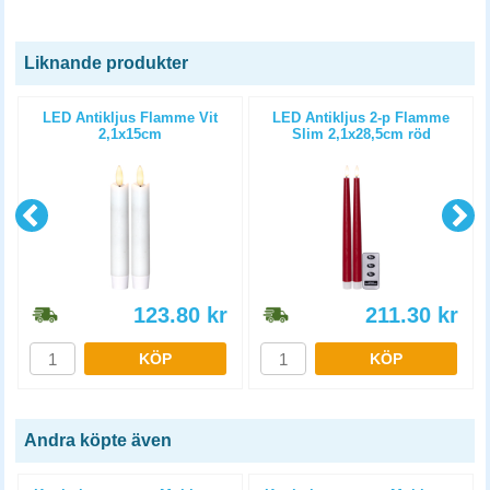
Liknande produkter
p
LED Antikljus Flamme Vit
LED Antikljus 2-p Flamme
2,1x15cm
Slim 2,1x28,5cm röd
123.80
kr
211.30
kr
KÖP
KÖP
Andra köpte även