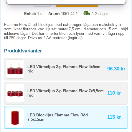
KÖP
Enhet:
1 st
Art.nr:
1061-44-1
1-2 dagar
Flamme Flow är ett blockljus med naturtrogen låga och realistisk yta
som liknar flytande vax. Ljuset mäter 7,5 cm i diameter och 15 cm i höjd
inklusive lågan. Det har timerfunktion och lyser med varmvit låga i upp
till 250 dagar. Drivs av 2 AA-batterier (ingår ej).
Produktvarianter
LED Värmeljus 2-p Flamme Flow 4x5cm
96.30 kr
röd
LED Värmeljus 2-p Flamme Flow 7x5,5cm
110 kr
röd
LED Blockljus Flamme Flow Röd
115 kr
7,5x15cm