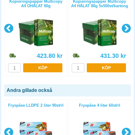
Kopieringspapper Multicopy
Kopieringspapper Multicopy
A4 OHÅLAT 80g
A4 HÅLAT 80g 5x500st/kartong
5x500st/kartong
423.80
kr
431.30
kr
KÖP
KÖP
Andra gillade också
Fryspåse LLDPE 2 liter 90st/rl
Fryspåse 4 liter 60st/rl