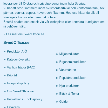
leveranser till företag och privatpersoner inom hela Sverige.
Vi har ett stort sortiment inom skrivbordsartiklar och kontorsmaterial, tex
pärmar, pennor, papper, kuvert och fika mm. Hos oss hittar du allt till
företagets kontor eller hemmakontoret.
Beställ snabbt och enkelt via vår webbplats eller kontakta kundtjänst om
ni behöver hjälp.
»
Läs mer om SwedOffice.se
SwedOffice.se
»
Produkter A-Ö
»
Miljöprodukter
»
Kategoriöversikt
»
Ergonomiprodukter
»
Vanliga frågor (FAQ)
»
Varumärken
»
Köpråd
»
Populära produkter
»
Integritetspolicy
»
Nya produkter
»
Om SwedOffice.se
»
Bläck & Toner
»
Köpvillkor
/
Cookiepolicy
»
Guider
»
Leverans