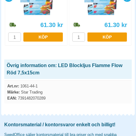
61.30
kr
61.30
kr
KÖP
KÖP
Övrig information om: LED Blockljus Flamme Flow
Röd 7,5x15cm
Art.nr:
1061-44-1
Märke:
Star Trading
EAN:
7391482070289
Kontorsmaterial / kontorsvaror enkelt och billigt!
SwedOffice säljer kontorsmaterial till bra priser och med snabba