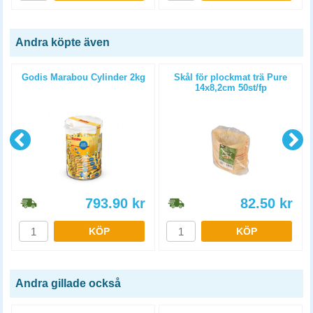
Andra köpte även
Godis Marabou Cylinder 2kg
Skål för plockmat trä Pure
14x8,2cm 50st/fp
793.90
kr
82.50
kr
KÖP
KÖP
Andra gillade också