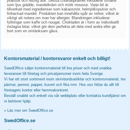
praktisk och festlig ask. Dessa chokladpraliner inkluderar smaker
som ljus grädde, mandelkräm och mörk mousse. Varje bit är
tillverkad med ingredienser som kakaosmör, helmjölkspulver och
finhackad mandel. Produkten kan innehålla spår av nötter, vilket är
viktigt att notera om man har allergier. Blandningen inkluderar
fyllningar som kaffe och nougat. Chokladen är i form av individuellt
inslagna bitar, vilket gör dem perfekta att dela med andra eller ge
bort som en omtänksam gåva.
Kontorsmaterial / kontorsvaror enkelt och billigt!
SwedOffice säljer kontorsmaterial till bra priser och med snabba
leveranser till företag och privatpersoner inom hela Sverige.
Vi har ett stort sortiment inom skrivbordsartiklar och kontorsmaterial, tex
pärmar, pennor, papper, kuvert och fika mm. Hos oss hittar du allt till
företagets kontor eller hemmakontoret.
Beställ snabbt och enkelt via vår webbplats eller kontakta kundtjänst om
ni behöver hjälp.
»
Läs mer om SwedOffice.se
SwedOffice.se