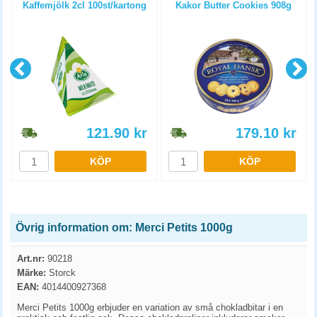
Kaffemjölk 2cl 100st/kartong
Kakor Butter Cookies 908g
121.90
kr
179.10
kr
KÖP
KÖP
Övrig information om: Merci Petits 1000g
Art.nr:
90218
Märke:
Storck
EAN:
4014400927368
Merci Petits 1000g erbjuder en variation av små chokladbitar i en