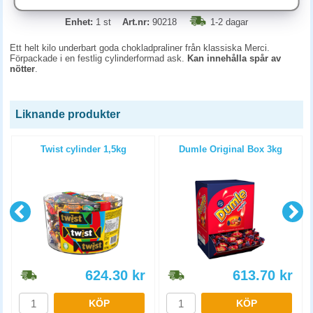
Enhet:
1 st
Art.nr:
90218
1-2 dagar
Ett helt kilo underbart goda chokladpraliner från klassiska Merci.
Förpackade i en festlig cylinderformad ask.
Kan innehålla spår av
nötter
.
Liknande produkter
Twist cylinder 1,5kg
Dumle Original Box 3kg
624.30
kr
613.70
kr
KÖP
KÖP