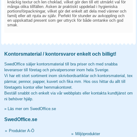
knäckig textur och len choklad, vilket gör den till ett utmärkt val för
många olika tillfällen. Asken är praktiskt uppdelad i hygieniska
portionsförpackningar, vilket gör det enkelt att dela med vänner och
familj eller att njuta av själv. Perfekt för stunder av avkoppling och
en uppskattad present som ger uttryck för både omtanke och god
smak.
Kontorsmaterial / kontorsvaror enkelt och billigt!
SwedOffice säljer kontorsmaterial till bra priser och med snabba
leveranser till företag och privatpersoner inom hela Sverige.
Vi har ett stort sortiment inom skrivbordsartiklar och kontorsmaterial, tex
pärmar, pennor, papper, kuvert och fika mm. Hos oss hittar du allt till
företagets kontor eller hemmakontoret.
Beställ snabbt och enkelt via vår webbplats eller kontakta kundtjänst om
ni behöver hjälp.
»
Läs mer om SwedOffice.se
SwedOffice.se
»
Produkter A-Ö
»
Miljöprodukter