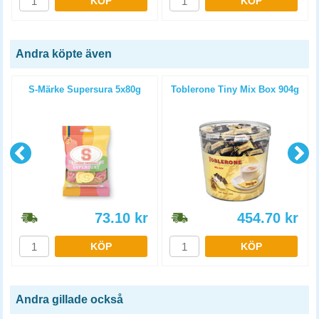
KÖP
KÖP
Andra köpte även
S-Märke Supersura 5x80g
Toblerone Tiny Mix Box 904g
g
73.10
kr
454.70
kr
KÖP
KÖP
Andra gillade också