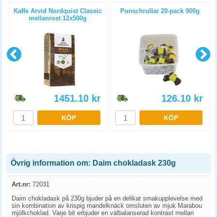
Kaffe Arvid Nordquist Classic
Punschrullar 20-pack 900g
mellanrost 12x500g
1451.10
kr
126.10
kr
KÖP
KÖP
Övrig information om: Daim chokladask 230g
Art.nr:
72031
Daim chokladask på 230g bjuder på en delikat smakupplevelse med
sin kombination av krispig mandelknäck omsluten av mjuk Marabou
mjölkchoklad. Varje bit erbjuder en välbalanserad kontrast mellan