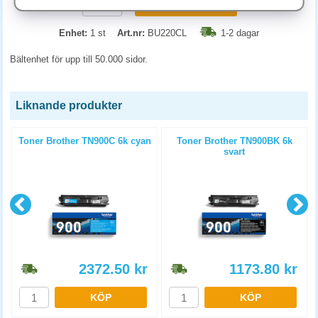
KÖP
Enhet:
1 st
Art.nr:
BU220CL
1-2 dagar
Bältenhet för upp till 50.000 sidor.
Liknande produkter
l
Toner Brother TN900C 6k cyan
Toner Brother TN900BK 6k
svart
2372.50
kr
1173.80
kr
KÖP
KÖP