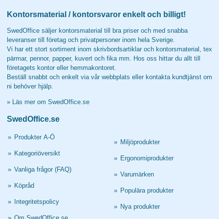
Kontorsmaterial / kontorsvaror enkelt och billigt!
SwedOffice säljer kontorsmaterial till bra priser och med snabba
leveranser till företag och privatpersoner inom hela Sverige.
Vi har ett stort sortiment inom skrivbordsartiklar och kontorsmaterial, tex
pärmar, pennor, papper, kuvert och fika mm. Hos oss hittar du allt till
företagets kontor eller hemmakontoret.
Beställ snabbt och enkelt via vår webbplats eller kontakta kundtjänst om
ni behöver hjälp.
»
Läs mer om SwedOffice.se
SwedOffice.se
»
Produkter A-Ö
»
Miljöprodukter
»
Kategoriöversikt
»
Ergonomiprodukter
»
Vanliga frågor (FAQ)
»
Varumärken
»
Köpråd
»
Populära produkter
»
Integritetspolicy
»
Nya produkter
»
Om SwedOffice.se