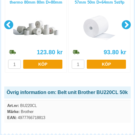
thermo 80mm 80m D=80mm
57mm 50m D=64mm 5st/fp
3st/fp
123.80
kr
93.80
kr
KÖP
KÖP
Övrig information om: Belt unit Brother BU220CL 50k
Art.nr:
BU220CL
Märke:
Brother
EAN:
4977766718813