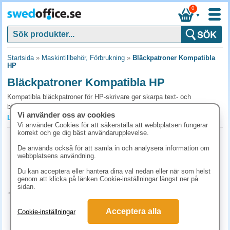
0
▼
Startsida
»
Maskintillbehör, Förbrukning
»
Bläckpatroner Kompatibla
HP
Bläckpatroner Kompatibla HP
Kompatibla bläckpatroner för HP-skrivare ger skarpa text- och
bildutskrifter med tillförlitlig prestanda och kostnadseffektiv drift. Med
Vi använder oss av cookies
rätt patron bibehålls utskriftskvaliteten utan att originalfunktionen
Läs mer »
Vi använder Cookies för att säkerställa att webbplatsen fungerar
kompromissas. Beställ kompatibla bläckpatroner för HP-skrivare från
korrekt och ge dig bäst användarupplevelse.
SwedOffice.
Kompatibel HP 950XL (CN045AE)
bläckpatron svart 2300 sidor
De används också för att samla in och analysera information om
Vanliga frågor och svar om bläckpatroner
webbplatsens användning.
Art.nr:
K-CN045AE
kompatibla med HP
Du kan acceptera eller hantera dina val nedan eller när som helst
1-2 dagar
genom att klicka på länken Cookie-inställningar längst ner på
298.80 kr
Är kompatibla bläckpatroner för HP säkra för min skrivare?
sidan.
(inkl. moms)
Kvalitetskompatibla patroner från etablerade tillverkare fungerar bra och
KÖP
är 40-60 % billigare. Vissa nya HP-skrivare har chip som varnar för icke-
Acceptera alla
Cookie-inställningar
original, patronen fungerar men du får ett varningsmeddelande.