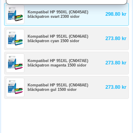
Vad gör jag om kompatibel patron inte känns igen?
Kompatibel HP 950XL (CN045AE)
Vissa nya HP-skrivare visar varning för icke-original patroner. Tryck OK
298.80 kr
bläckpatron svart 2300 sidor
eller acceptera för att köra ändå, utskriften fungerar som vanligt. Vid
problem kan du ta ur och sätta in patronen igen, eller kontakta säljaren
för byte.
Kompatibel HP 951XL (CN046AE)
273.80 kr
bläckpatron cyan 1500 sidor
Kompatibel HP 951XL (CN047AE)
273.80 kr
bläckpatron magenta 1500 sidor
Kompatibel HP 951XL (CN048AE)
273.80 kr
bläckpatron gul 1500 sidor