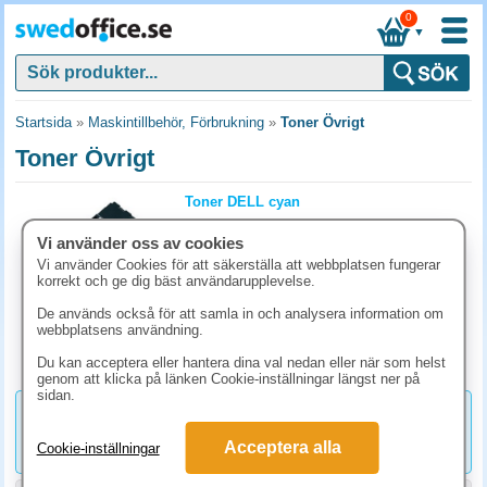
0
▼
Startsida
»
Maskintillbehör, Förbrukning
»
Toner Övrigt
Toner Övrigt
Toner DELL cyan
Art.nr:
593-11141
Vi använder oss av cookies
1-2 dagar
Vi använder Cookies för att säkerställa att webbplatsen fungerar
korrekt och ge dig bäst användarupplevelse.
1421.30 kr
(inkl. moms)
De används också för att samla in och analysera information om
KÖP
webbplatsens användning.
Du kan acceptera eller hantera dina val nedan eller när som helst
genom att klicka på länken Cookie-inställningar längst ner på
sidan.
1421.30 kr
Toner DELL cyan
Acceptera alla
Cookie-inställningar