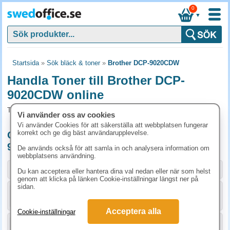
0
▼
Startsida
»
Sök bläck & toner
»
Brother DCP-9020CDW
Handla Toner till Brother DCP-
9020CDW online
Toner och tillbehör som passar till Brother DCP-9020CDW
Vi använder oss av cookies
Vi använder Cookies för att säkerställa att webbplatsen fungerar
korrekt och ge dig bäst användarupplevelse.
Originalprodukter till Brother DCP-
9020CDW
De används också för att samla in och analysera information om
webbplatsens användning.
Storlek / info
Art.nr
Du kan acceptera eller hantera dina val nedan eller när som helst
genom att klicka på länken Cookie-inställningar längst ner på
sidan.
KÖP
TN241BK
1073.80 kr
Acceptera alla
Cookie-inställningar
KÖP
TN241C
1031.30 kr