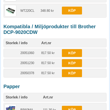
KÖP
WT220CL
348.80 kr
Kompatibla / Miljöprodukter till Brother
DCP-9020CDW
Storlek / info
Art.nr
20051060
817.50 kr
KÖP
20051230
817.50 kr
KÖP
20050378
817.50 kr
KÖP
Papper
Storlek / info
Art.nr
KÖP
BP60MA
111.30 kr