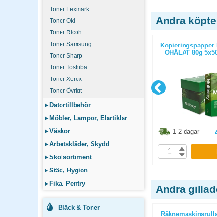
Toner Lexmark
Andra köpte
Toner Oki
Toner Ricoh
Toner Samsung
ticopy A3
Kopieringspapper Nordic Office
Kopieringspapper 
/paket
Xpressbox A4 OHÅLAT 80g
OHÅLAT 80g 5x50
Toner Sharp
2500st/kartong
Toner Toshiba
Toner Xerox
Toner Övrigt
▸
Datortillbehör
▸
Möbler, Lampor, Elartiklar
1.30
kr
348.80
kr
▸
Väskor
1-2 dagar
1-2 dagar
▸
Arbetskläder, Skydd
P
KÖP
▸
Skolsortiment
▸
Städ, Hygien
▸
Fika, Pentry
Andra gilla
Bläck & Toner
26A) toner
Kassa-/kvittorullar thermo
Räknemaskinsrull