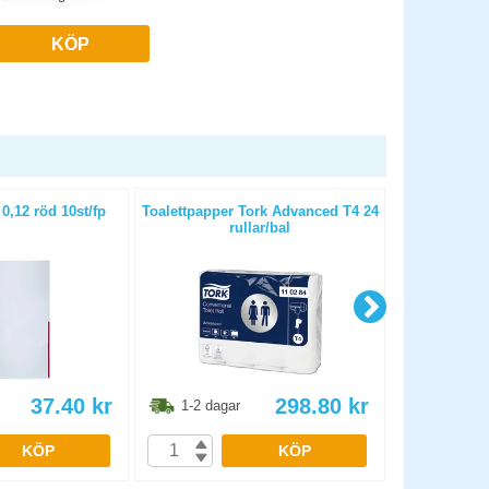
KÖP
0,12 röd 10st/fp
Toalettpapper Tork Advanced T4 24
Papperskor
rullar/bal
37.40
kr
298.80
kr
1-2 dagar
1-2 dag
KÖP
KÖP