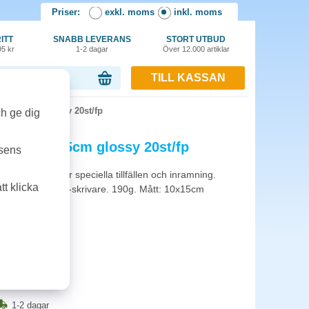
Priser:
exkl. moms
inkl. moms
ITT
SNABB LEVERANS
STORT UTBUD
95 kr
1-2 dagar
Över 12.000 artiklar
TILL KASSAN
or, 0.00 kr
t 10x15cm glossy 20st/fp
ch ge dig
k-Jet 10x15cm glossy 20st/fp
tsens
fter. Perfekt för speciella tillfällen och inramning.
t klicka
ltat med Brothers-skrivare. 190g. Mått: 10x15cm
1-2 dagar