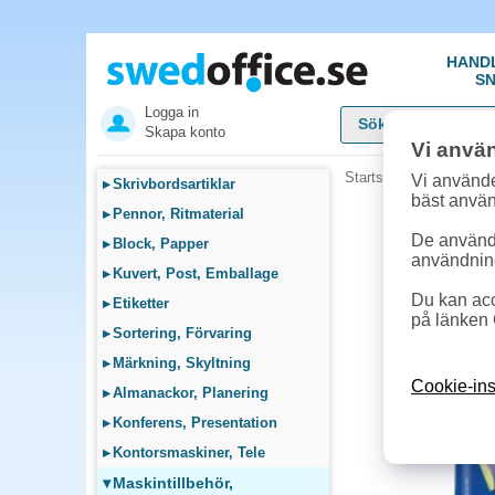
HAND
SN
Logga in
Skapa konto
Vi anvä
Startsida
»
Maskintillb
Vi använde
▸
Skrivbordsartiklar
bäst anvä
▸
Pennor, Ritmaterial
De används
▸
Block, Papper
användnin
▸
Kuvert, Post, Emballage
Du kan acc
▸
Etiketter
på länken 
▸
Sortering, Förvaring
▸
Märkning, Skyltning
Cookie-ins
▸
Almanackor, Planering
▸
Konferens, Presentation
▸
Kontorsmaskiner, Tele
▾
Maskintillbehör,