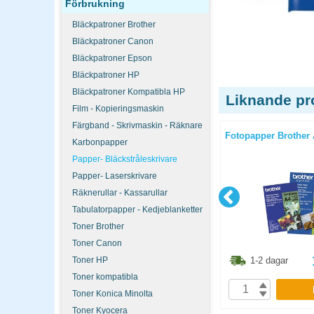
Förbrukning
Bläckpatroner Brother
Bläckpatroner Canon
Bläckpatroner Epson
Bläckpatroner HP
Bläckpatroner Kompatibla HP
Liknande pr
Film - Kopieringsmaskin
Färgband - Skrivmaskin - Räknare
e 24" 90g
Fotopapper Canon GP-501 A4
Fotopapper Brother 
Karbonpapper
100st/fp
Papper- Bläckstråleskrivare
Papper- Laserskrivare
Räknerullar - Kassarullar
Tabulatorpapper - Kedjeblanketter
Toner Brother
Toner Canon
8.80
kr
498.80
kr
Toner HP
1-2 dagar
1-2 dagar
Toner kompatibla
P
KÖP
Toner Konica Minolta
Toner Kyocera