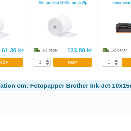
80mm 80m D=80mm 3st/fp
toner svar
61.30
kr
123.80
kr
1-2 dagar
1-2 dagar
KÖP
KÖP
mation om: Fotopapper Brother Ink-Jet 10x15