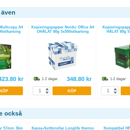
 även
Multicopy A4
Kopieringspapper Nordic Office A4
Kopieringspapp
0st/kartong
OHÅLAT 80g 5x500st/kartong
HÅLAT 80g 5x
423.80
kr
348.80
kr
1-2 dagar
1-2 dagar
KÖP
KÖP
de också
ar 57mm 36m
Kassa-/kvittorullar Longlife thermo
Kompatibel HP