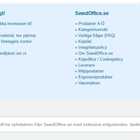
gt!
SwedOffice.se
ba leveranser till
»
Produkter A-Ö
»
Kategoriöversikt
material, tex pärmar,
»
Vanliga frågor (FAQ)
l företagets kontor
»
Köpråd
»
Integritetspolicy
undtjänst om ni
»
Om SwedOffice.se
»
Köpvillkor
/
Cookiepolicy
»
Leverans
»
Miljöprodukter
»
Ergonomiprodukter
»
Varumärken