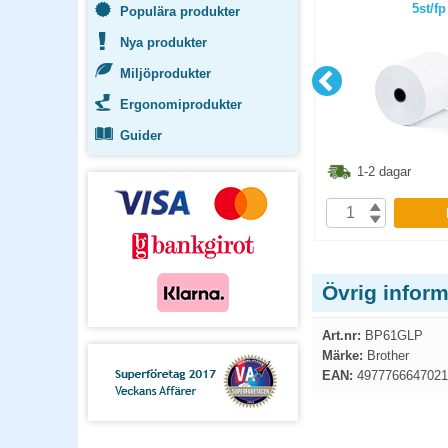
or
Bisfenolfri 80mm 80m D=80mm
5st/fp
Populära produkter
3st/fp
Nya produkter
Miljöprodukter
Ergonomiprodukter
Guider
8.80
kr
123.80
kr
1-2 dagar
1-2 dagar
P
KÖP
Övrig infor
Art.nr:
BP61GLP
Märke:
Brother
EAN:
4977766647021