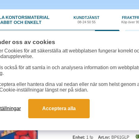
LA KONTORSMATERIAL
KUNDTJÄNST
FRAKTFR
ABBT OCH ENKELT
08-24 50 55
Köp över 9
0 var
nder oss av cookies
ehör, Förbrukning
»
Papper- Bläckstråleskrivare
»
Fotopapper Brother Ink-Je
r Cookies för att säkerställa att webbplatsen fungerar korrekt o
ndarupplevelse.
Fotopapper Brother In
 också för att samla in och analysera information om webbpla
g.
Fotopapper för professionella utskri
eptera eller hantera dina val nedan eller när som helst genom at
Optimerat för bästa utskriftsresu
Cookie-inställningar längst ner på sidan.
tällningar
Acceptera alla
Enhet:
1 fp
Art.nr:
BP61GLP