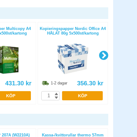
er Multicopy A4
Kopieringspapper Nordic Office A4
Kopierings
500st/kartong
HÅLAT 80g 5x500st/kartong
OHÅLAT 
431.30
kr
356.30
kr
1-2 dagar
1-2 dag
KÖP
KÖP
 207A (W2210A)
Kassa-/kvittorullar thermo 57mm
Kassa-/kvit