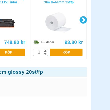
t 1350 sidor
50m D=64mm 5st/fp
25m D
748.80
kr
93.80
kr
1-2 dagar
1-2 dag
KÖP
KÖP
cm glossy 20st/fp