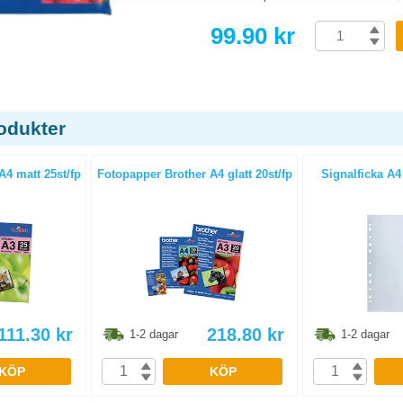
99.90 kr
odukter
A4 matt 25st/fp
Fotopapper Brother A4 glatt 20st/fp
Signalficka A4 
111.30
kr
218.80
kr
1-2 dagar
1-2 dagar
KÖP
KÖP