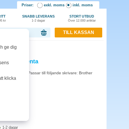
Priser:
exkl. moms
inkl. moms
ITT
SNABB LEVERANS
STORT UTBUD
95 kr
1-2 dagar
Över 12.000 artiklar
TILL KASSAN
or, 0.00 kr
ch ge dig
 1,4k magenta
tsens
täckningsgrad. Passar till följande skrivare: Brother
t klicka
-9020CDW/MFC-
40CDW.
1-2 dagar