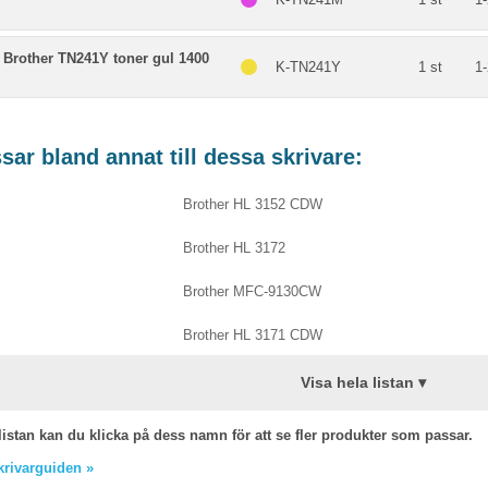
 Brother TN241Y toner gul 1400
K-TN241Y
1 st
1-
ar bland annat till dessa skrivare:
Brother HL 3152 CDW
Brother HL 3172
Brother MFC-9130CW
Brother HL 3171 CDW
Visa hela listan ▾
listan kan du klicka på dess namn för att se fler produkter som passar.
skrivarguiden »