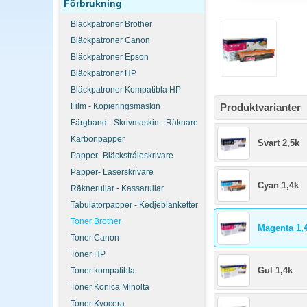
Förbrukning
Bläckpatroner Brother
Bläckpatroner Canon
Bläckpatroner Epson
Bläckpatroner HP
Bläckpatroner Kompatibla HP
Film - Kopieringsmaskin
Produktvarianter
Färgband - Skrivmaskin - Räknare
Karbonpapper
Svart 2,5k
Papper- Bläckstråleskrivare
Papper- Laserskrivare
Cyan 1,4k
Räknerullar - Kassarullar
Tabulatorpapper - Kedjeblanketter
Toner Brother
Magenta 1,
Toner Canon
Toner HP
Gul 1,4k
Toner kompatibla
Toner Konica Minolta
Toner Kyocera