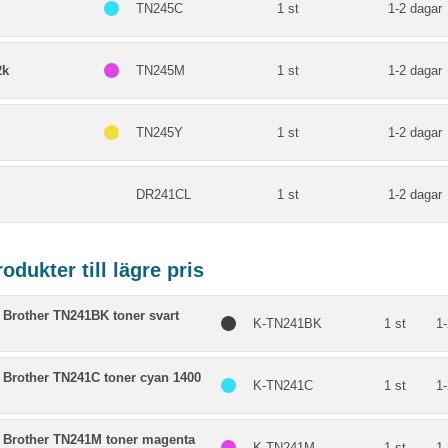
TN245C
1 st
1-2 dagar
2k
TN245M
1 st
1-2 dagar
TN245Y
1 st
1-2 dagar
DR241CL
1 st
1-2 dagar
dukter till lägre pris
 Brother TN241BK toner svart
K-TN241BK
1 st
1-
 Brother TN241C toner cyan 1400
K-TN241C
1 st
1-
 Brother TN241M toner magenta
K-TN241M
1 st
1-