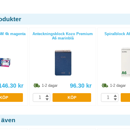
odukter
5M 4k magenta
Anteckningsblock Kozo Premium
Spiralblock A6
A6 marinblå
146.30
kr
96.30
kr
1-2 dagar
1-2 dagar
KÖP
KÖP
 även