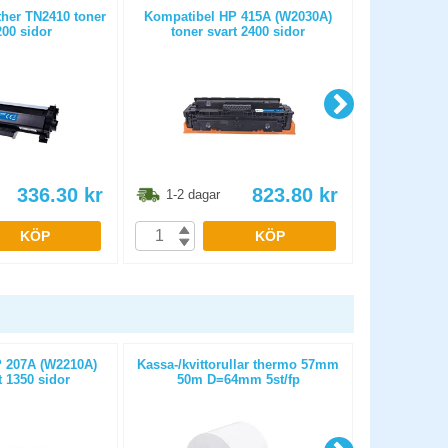
her TN2410 toner
Kompatibel HP 415A (W2030A)
Kompatibel 
200 sidor
toner svart 2400 sidor
sva
336.30
kr
823.80
kr
1-2 dagar
1-2 dag
KÖP
KÖP
 207A (W2210A)
Kassa-/kvittorullar thermo 57mm
Kassa-/kvit
t 1350 sidor
50m D=64mm 5st/fp
25m D