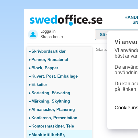
HAND
SN
Logga in
Skapa konto
Vi anvä
Startsida
»
Maskintillb
Vi använde
▸
Skrivbordsartiklar
bäst anvä
▸
Pennor, Ritmaterial
De används
▸
Block, Papper
användnin
▸
Kuvert, Post, Emballage
Du kan acc
▸
Etiketter
på länken 
▸
Sortering, Förvaring
▸
Märkning, Skyltning
Cookie-ins
▸
Almanackor, Planering
▸
Konferens, Presentation
▸
Kontorsmaskiner, Tele
▾
Maskintillbehör,