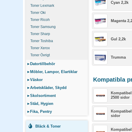
Cyan 2,2k
Toner Lexmark
Toner Oki
Toner Ricoh
Magenta 2,
Toner Samsung
Toner Sharp
Gul 2,2k
Toner Toshiba
Toner Xerox
Toner Övrigt
Trumma
▸
Datortillbehör
▸
Möbler, Lampor, Elartiklar
Kompatibla pro
▸
Väskor
▸
Arbetskläder, Skydd
Kompatibel
▸
Skolsortiment
2500 sidor
▸
Städ, Hygien
Kompatibel
▸
Fika, Pentry
sidor
Bläck & Toner
Kompatibel