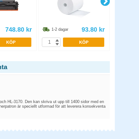
748.80
kr
93.80
kr
1-2 dagar
1-2 dag
KÖP
KÖP
nta
 och HL-3170. Den kan skriva ut upp till 1400 sidor med en
tonerpatron är speciellt utformad för att leverera konsekventa