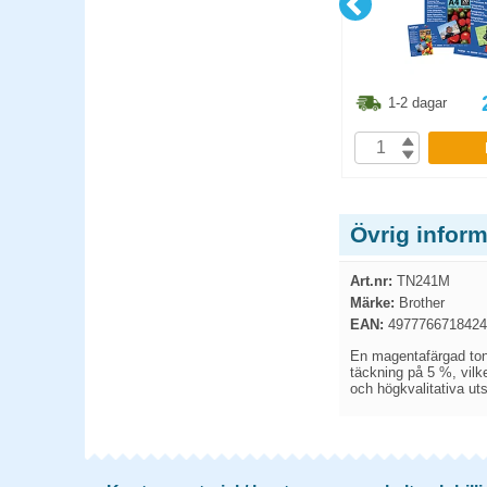
3.80
kr
861.30
kr
1-2 dagar
1-2 dagar
P
KÖP
Övrig infor
Art.nr:
TN241M
Märke:
Brother
EAN:
4977766718424
En magentafärgad tone
täckning på 5 %, vilke
och högkvalitativa ut