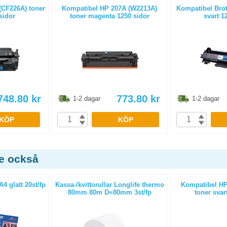
(CF226A) toner
Kompatibel HP 207A (W2213A)
Kompatibel Brot
sidor
toner magenta 1250 sidor
svart 1
748.80
kr
773.80
kr
1-2 dagar
1-2 dagar
KÖP
KÖP
de också
4 glatt 20st/fp
Kassa-/kvittorullar Longlife thermo
Kompatibel HP
80mm 80m D=80mm 3st/fp
toner svar