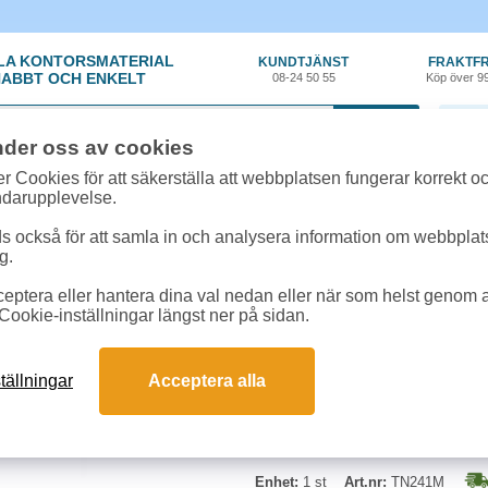
LA KONTORSMATERIAL
KUNDTJÄNST
FRAKTFR
ABBT OCH ENKELT
08-24 50 55
Köp över 9
0 var
nder oss av cookies
ehör, Förbrukning
»
Toner Brother
»
Toner Brother TN241M 1,4k magenta
r Cookies för att säkerställa att webbplatsen fungerar korrekt o
ndarupplevelse.
Toner Brother TN241M
 också för att samla in och analysera information om webbpla
g.
Kapacitet: Ca. 1.400 sidor vid 5% 
eptera eller hantera dina val nedan eller när som helst genom at
HL-3140/HL-3150/HL-3170/DCP
Cookie-inställningar längst ner på sidan.
9140CDN/MFC9330CDW/MFC93
tällningar
Acceptera alla
Enhet:
1 st
Art.nr:
TN241M