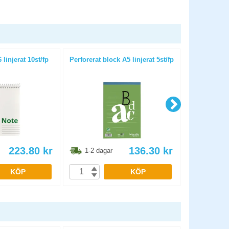
 linjerat 10st/fp
Perforerat block A5 linjerat 5st/fp
Kollegieblo
A5 linjer
223.80
kr
136.30
kr
1-2 dagar
1-2 dag
KÖP
KÖP