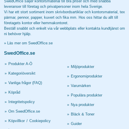
SwedOffice säljer kontorsmaterial till bra priser och med snabba
leveranser till företag och privatpersoner inom hela Sverige.
Vi har ett stort sortiment inom skrivbordsartiklar och kontorsmaterial, tex
pärmar, pennor, papper, kuvert och fika mm. Hos oss hittar du allt till
företagets kontor eller hemmakontoret.
Beställ snabbt och enkelt via vår webbplats eller kontakta kundtjänst om
ni behöver hjälp.
»
Läs mer om SwedOffice.se
SwedOffice.se
»
Produkter A-Ö
»
Miljöprodukter
»
Kategoriöversikt
»
Ergonomiprodukter
»
Vanliga frågor (FAQ)
»
Varumärken
»
Köpråd
»
Populära produkter
»
Integritetspolicy
»
Nya produkter
»
Om SwedOffice.se
»
Bläck & Toner
»
Köpvillkor
/
Cookiepolicy
»
Guider