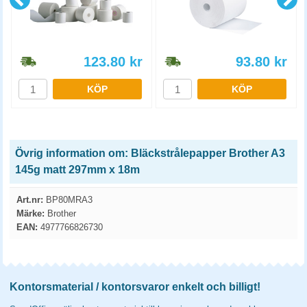
123.80
kr
93.80
kr
KÖP
KÖP
Övrig information om: Bläckstrålepapper Brother A3
145g matt 297mm x 18m
Art.nr:
BP80MRA3
Märke:
Brother
EAN:
4977766826730
Kontorsmaterial / kontorsvaror enkelt och billigt!