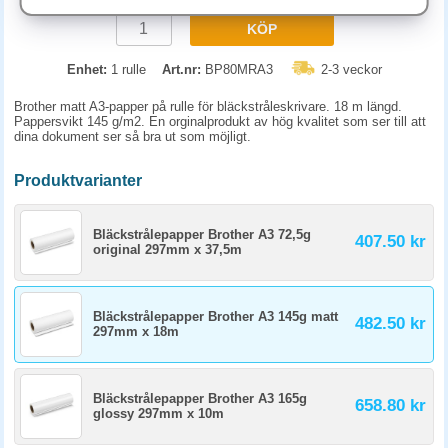
KÖP
Enhet:
1 rulle
Art.nr:
BP80MRA3
2-3 veckor
Brother matt A3-papper på rulle för bläckstråleskrivare. 18 m längd.
Pappersvikt 145 g/m2. En orginalprodukt av hög kvalitet som ser till att
dina dokument ser så bra ut som möjligt.
Produktvarianter
Bläckstrålepapper Brother A3 72,5g
407.50 kr
original 297mm x 37,5m
Bläckstrålepapper Brother A3 145g matt
482.50 kr
297mm x 18m
Bläckstrålepapper Brother A3 165g
658.80 kr
glossy 297mm x 10m