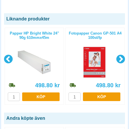
Liknande produkter
m
Papper HP Bright White 24"
Fotopapper Canon GP-501 A4
90g 610mmx45m
100st/fp
498.80
kr
498.80
kr
KÖP
KÖP
Andra köpte även