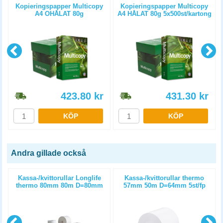
Kopieringspapper Multicopy
Kopieringspapper Multicopy
A4 OHÅLAT 80g
A4 HÅLAT 80g 5x500st/kartong
5x500st/kartong
423.80
kr
431.30
kr
KÖP
KÖP
Andra gillade också
Kassa-/kvittorullar Longlife
Kassa-/kvittorullar thermo
m
thermo 80mm 80m D=80mm
57mm 50m D=64mm 5st/fp
3st/fp