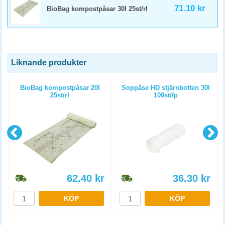
71.10 kr
BioBag kompostpåsar 30l 25st/rl
Liknande produkter
BioBag kompostpåsar 20l
Soppåse HD stjärnbotten 30l
25st/rl
100st/fp
62.40
kr
36.30
kr
KÖP
KÖP