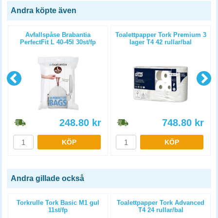
Andra köpte även
Avfallspåse Brabantia
Toalettpapper Tork Premium 3
PerfectFit L 40-45l 30st/fp
lager T4 42 rullar/bal
248.80
kr
748.80
kr
KÖP
KÖP
Andra gillade också
l
Torkrulle Tork Basic M1 gul
Toalettpapper Tork Advanced
11st/fp
T4 24 rullar/bal