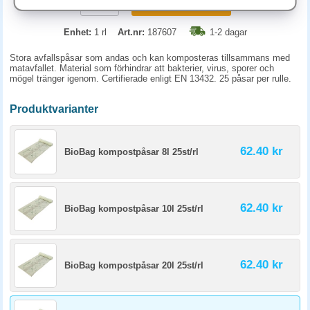
KÖP
Enhet:
1 rl
Art.nr:
187607
1-2 dagar
Stora avfallspåsar som andas och kan komposteras tillsammans med
matavfallet. Material som förhindrar att bakterier, virus, sporer och
mögel tränger igenom. Certifierade enligt EN 13432. 25 påsar per rulle.
Produktvarianter
62.40 kr
BioBag kompostpåsar 8l 25st/rl
62.40 kr
BioBag kompostpåsar 10l 25st/rl
62.40 kr
BioBag kompostpåsar 20l 25st/rl