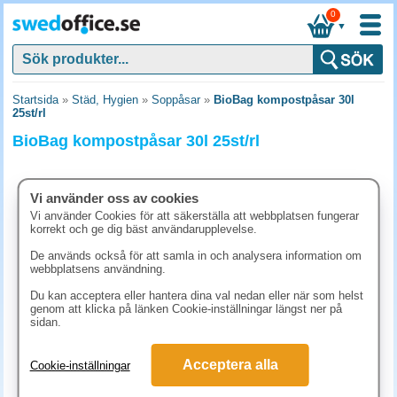
0
▼
Startsida
»
Städ, Hygien
»
Soppåsar
»
BioBag kompostpåsar 30l
25st/rl
BioBag kompostpåsar 30l 25st/rl
Vi använder oss av cookies
Vi använder Cookies för att säkerställa att webbplatsen fungerar
korrekt och ge dig bäst användarupplevelse.
De används också för att samla in och analysera information om
webbplatsens användning.
Du kan acceptera eller hantera dina val nedan eller när som helst
genom att klicka på länken Cookie-inställningar längst ner på
sidan.
71.10 kr
Acceptera alla
Cookie-inställningar
(inkl. moms)