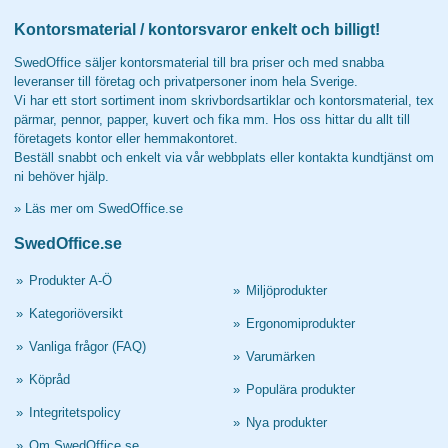
Kontorsmaterial / kontorsvaror enkelt och billigt!
SwedOffice säljer kontorsmaterial till bra priser och med snabba
leveranser till företag och privatpersoner inom hela Sverige.
Vi har ett stort sortiment inom skrivbordsartiklar och kontorsmaterial, tex
pärmar, pennor, papper, kuvert och fika mm. Hos oss hittar du allt till
företagets kontor eller hemmakontoret.
Beställ snabbt och enkelt via vår webbplats eller kontakta kundtjänst om
ni behöver hjälp.
»
Läs mer om SwedOffice.se
SwedOffice.se
»
Produkter A-Ö
»
Miljöprodukter
»
Kategoriöversikt
»
Ergonomiprodukter
»
Vanliga frågor (FAQ)
»
Varumärken
»
Köpråd
»
Populära produkter
»
Integritetspolicy
»
Nya produkter
»
Om SwedOffice.se