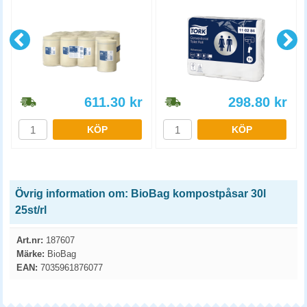
611.30
kr
298.80
kr
KÖP
KÖP
Övrig information om: BioBag kompostpåsar 30l
25st/rl
Art.nr:
187607
Märke:
BioBag
EAN:
7035961876077