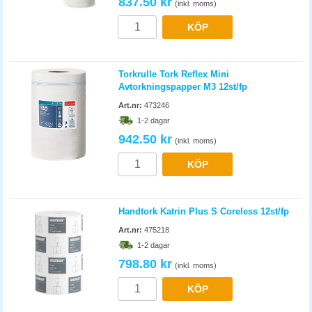
837.50 kr
(inkl. moms)
KÖP
Torkrulle Tork Reflex Mini
Avtorkningspapper M3 12st/fp
Art.nr:
473246
1-2 dagar
942.50 kr
(inkl. moms)
KÖP
Handtork Katrin Plus S Coreless 12st/fp
Art.nr:
475218
1-2 dagar
798.80 kr
(inkl. moms)
KÖP