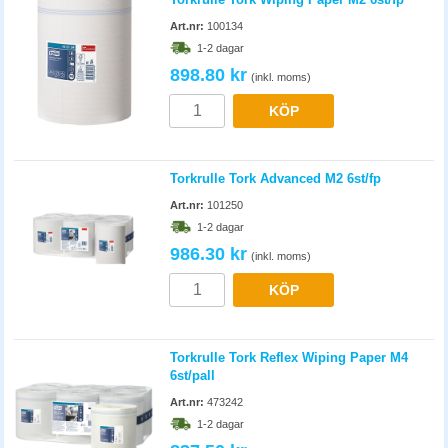
Art.nr:
100134
1-2 dagar
898.80 kr
(inkl. moms)
KÖP
Torkrulle Tork Advanced M2 6st/fp
Art.nr:
101250
1-2 dagar
986.30 kr
(inkl. moms)
KÖP
Torkrulle Tork Reflex Wiping Paper M4
6st/pall
Art.nr:
473242
1-2 dagar