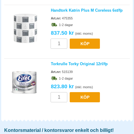
Handtork Katrin Plus M Coreless 6st/fp
Art.nr:
475355
1-2 dagar
837.50 kr
(inkl. moms)
KÖP
Torkrulle Torky Original 12rl/fp
Art.nr:
515139
1-2 dagar
823.80 kr
(inkl. moms)
KÖP
Kontorsmaterial / kontorsvaror enkelt och billigt!