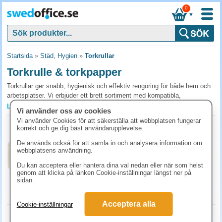
0
▼
Startsida
»
Städ, Hygien
»
Torkrullar
Torkrulle & torkpapper
Torkrullar ger snabb, hygienisk och effektiv rengöring för både hem och
arbetsplatser. Vi erbjuder ett brett sortiment med kompatibla,
livsmedelssäkra och miljömärkta alternativ. Köp nu för att förenkla
Läs mer »
Vi använder oss av cookies
städningen och ge ett proffsigt intryck.
Vi använder Cookies för att säkerställa att webbplatsen fungerar
Torkrulle Tork Basic M1 11st/fp
korrekt och ge dig bäst användarupplevelse.
Vanliga frågor och svar om torkrulle &
Art.nr:
120123
De används också för att samla in och analysera information om
torkpapper
1-2 dagar
webbplatsens användning.
593.80 kr
Vilken torkrulle passar för köket?
(inkl. moms)
Du kan acceptera eller hantera dina val nedan eller när som helst
genom att klicka på länken Cookie-inställningar längst ner på
Standard hushållstorkrullar räcker för dagliga spill och bordsavtorkning.
KÖP
sidan.
För kök med mer fett eller industri, välj kraftigare torkrullar med högre
vikt per ark. Centrumavrullade rullar passar i dispensers monterade på
Acceptera alla
vägg.
Cookie-inställningar
Torkrulle Tork Basic M1 gul 11st/fp