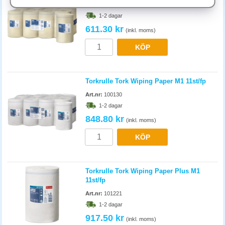
Hur väljer jag rulle som passar dispensern?
Art.nr:
120144
Dispenser har egen modellbeteckning som anger kompatibel rulle.
1-2 dagar
Kontrollera underdelen eller bruksanvisningen. Universella torkrullar
611.30 kr
(inkl. moms)
passar bara öppna hängare och inte i slutna dispensers. Välj samma
märke som dispensern för säker matchning.
KÖP
Torkrulle Tork Wiping Paper M1 11st/fp
Art.nr:
100130
1-2 dagar
848.80 kr
(inkl. moms)
KÖP
Torkrulle Tork Wiping Paper Plus M1
11st/fp
Art.nr:
101221
1-2 dagar
917.50 kr
(inkl. moms)