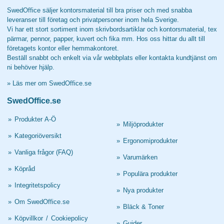
SwedOffice säljer kontorsmaterial till bra priser och med snabba
leveranser till företag och privatpersoner inom hela Sverige.
Vi har ett stort sortiment inom skrivbordsartiklar och kontorsmaterial, tex
pärmar, pennor, papper, kuvert och fika mm. Hos oss hittar du allt till
företagets kontor eller hemmakontoret.
Beställ snabbt och enkelt via vår webbplats eller kontakta kundtjänst om
ni behöver hjälp.
»
Läs mer om SwedOffice.se
SwedOffice.se
»
Produkter A-Ö
»
Miljöprodukter
»
Kategoriöversikt
»
Ergonomiprodukter
»
Vanliga frågor (FAQ)
»
Varumärken
»
Köpråd
»
Populära produkter
»
Integritetspolicy
»
Nya produkter
»
Om SwedOffice.se
»
Bläck & Toner
»
Köpvillkor
/
Cookiepolicy
»
Guider