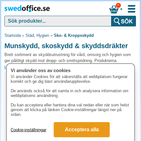
0
▼
Startsida
»
Städ, Hygien
»
Sko- & Kroppsskydd
Munskydd, skoskydd & skyddsdräkter
Brett sortiment av skyddsutrustning för vård, omsorg och hygien som
ger pålitligt skydd mot dropp- och smittspridning. Produkterna
kombinerar hög skyddsnivå, bekväm passform och både engångs- och
Läs mer »
Vi använder oss av cookies
flergångsalternativ för effektiv och smidig användning. Beställ för att
Vi använder Cookies för att säkerställa att webbplatsen fungerar
säkra arbetsmiljön, minska smittorisk och effektivisera verksamheten
Skoskydd L-XL 30my blå 100st/fp
korrekt och ge dig bäst användarupplevelse.
med kostnadseffektiva lösningar.
Art.nr:
501026
De används också för att samla in och analysera information om
1-2 dagar
webbplatsens användning.
Vanliga frågor och svar om sko- & kroppsskydd
81.30 kr
(inkl. moms)
Du kan acceptera eller hantera dina val nedan eller när som helst
Vilka engångsskyddsprodukter behövs i
genom att klicka på länken Cookie-inställningar längst ner på
livsmedelshantering?
KÖP
sidan.
Hårnät/hårskydd, skoskydd och engångsförkläde är minimum i
tillagningskök. Kompletteras med plasthandskar och vid behov
Acceptera alla
Cookie-inställningar
munskydd typ IIR (>99% partikelfiltrering). Tygmunskydd kan tvättas
Skoskydd L-XL 50my blå 100st/fp
och återanvändas men ska bytas vid synlig nedsmutsning.