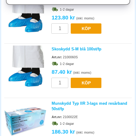
Art.nr:
2018746
1-2 dagar
Hur länge får ett munskydd användas?
123.80 kr
Engångs IIR-mask byts efter 4 timmar eller direkt vid synlig
(inkl. moms)
nedsmutsning eller fukt. Tygmask kan tvättas i 60 °C och återanvändas,
KÖP
håll i lager för dagliga byten. Engångsmask är avsedd för en arbetsdag
och byts dagligen för säker funktion.
Skoskydd S-M blå 100st/fp
Art.nr:
2100060S
1-2 dagar
87.40 kr
(inkl. moms)
KÖP
Munskydd Typ IIR 3-lags med resårband
50st/fp
Art.nr:
2100022E
1-2 dagar
186.30 kr
(inkl. moms)