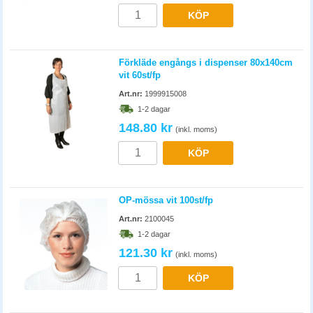
KÖP
Förkläde engångs i dispenser 80x140cm
vit 60st/fp
Art.nr:
1999915008
1-2 dagar
148.80 kr
(inkl. moms)
KÖP
OP-mössa vit 100st/fp
Art.nr:
2100045
1-2 dagar
121.30 kr
(inkl. moms)
KÖP