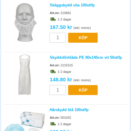
Skäggskydd vita 100st/fp
Art.nr:
210681
1-2 dagar
167.50 kr
(inkl. moms)
KÖP
Skyddsförkläde PE 80x140cm vit 50st/fp
Art.nr:
2131515
1-2 dagar
148.80 kr
(inkl. moms)
KÖP
Hårskydd blå 100st/fp
Art.nr:
501032
1-2 dagar