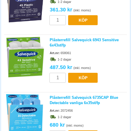
1-2 dagar
361.30 kr
(inkl. moms)
KÖP
Plåsterrefill Salvequick 6943 Sensitive
6x43st/fp
Art.nr:
658061
1-2 dagar
487.50 kr
(inkl. moms)
KÖP
Plåsterrefill Salvequick 6735CAP Blue
Detectable vanliga 6x35st/fp
Art.nr:
2072456
1-2 dagar
680 kr
(inkl. moms)