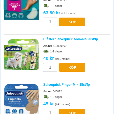
Art.nr:
510000555
1-2 dagar
63.80 kr
(inkl. moms)
KÖP
Plåster Salvequick Animals 20st/fp
Art.nr:
510000560
1-2 dagar
40 kr
(inkl. moms)
KÖP
Salvequick Finger Mix 18st/fp
Art.nr:
540022
1-2 dagar
45 kr
(inkl. moms)
KÖP