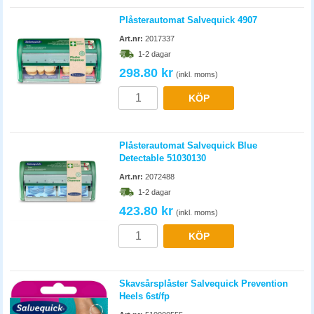
Plåsterautomat Salvequick 4907
Art.nr:
2017337
1-2 dagar
298.80 kr
(inkl. moms)
KÖP
Plåsterautomat Salvequick Blue
Detectable 51030130
Art.nr:
2072488
1-2 dagar
423.80 kr
(inkl. moms)
KÖP
Skavsårsplåster Salvequick Prevention
Heels 6st/fp