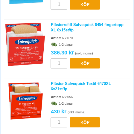
KÖP
Plåsterrefill Salvequick 6454 fingertopp
XL 6x15st/fp
Art.nr:
658070
1-2 dagar
386.30 kr
(inkl. moms)
KÖP
Plåster Salvequick Textil 6470XL
6x21st/fp
Art.nr:
658056
1-2 dagar
430 kr
(inkl. moms)
KÖP