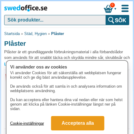
0
▼
Startsida
»
Städ, Hygien
»
Plåster
Plåster
Plåster är ett grundläggande förbrukningsmaterial i alla förbandslådor
som används för att snabbt täcka och skydda mindre sår, skrubbsår och
blåsor på arbetsplatsen. Sortimentet finns i en rad storlekar, material
Läs mer »
Vi använder oss av cookies
och utföranden — från klassiska tygplåster till vattentåliga och sterila
Vi använder Cookies för att säkerställa att webbplatsen fungerar
specialvarianter för hygienikänsliga miljöer. Beställ plåster i praktiska
Plåsterrefill Salvequick 6444 textil
korrekt och ge dig bäst användarupplevelse.
storpack hos SwedOffice för att alltid ha en välfylld förbandslåda.
6x40st/fp
De används också för att samla in och analysera information om
Art.nr:
658063
webbplatsens användning.
Vanliga frågor om plåster
1-2 dagar
Du kan acceptera eller hantera dina val nedan eller när som helst
Vilka typer av plåster behöver vi ha i förbandslådan?
448.80 kr
genom att klicka på länken Cookie-inställningar längst ner på
(inkl. moms)
sidan.
En välsorterad förbandslåda bör innehålla plåster i flera storlekar:
KÖP
fingertuppsplåster, standardplåster för mindre sår och knäplåster för
större ytor. Tygplåster ger god vidhäftning och andningsförmåga, medan
Acceptera alla
Cookie-inställningar
vattentåliga varianter passar miljöer med kontakt med vatten eller
kemikalier.