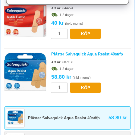
Plåster Salvequick Textil Medium 20st/fp
Art.nr:
644224
Hur ofta bör vi fylla på plåster på arbetsplatsen?
1-2 dagar
Kontrollera förbandslådan minst kvartalsvis och efter varje användning.
40 kr
Plåster med utgången hållbarhet bör bytas ut eftersom vidhäftningen
(inkl. moms)
försämras med tiden. Hos SwedOffice hittar du plåster i storpack och
KÖP
refillförpackningar anpassade för arbetsplatsens behov.
Plåster Salvequick Aqua Resist 40st/fp
Art.nr:
607150
1-2 dagar
58.80 kr
(inkl. moms)
KÖP
58.80 kr
Plåster Salvequick Aqua Resist 40st/fp