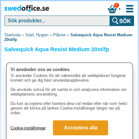
0
▼
Startsida
»
Städ, Hygien
»
Plåster
»
Salvequick Aqua Resist Medium
20st/fp
Salvequick Aqua Resist Medium 20st/fp
Vi använder oss av cookies
Vi använder Cookies för att säkerställa att webbplatsen fungerar
korrekt och ge dig bäst användarupplevelse.
De används också för att samla in och analysera information om
webbplatsens användning.
Du kan acceptera eller hantera dina val nedan eller när som helst
genom att klicka på länken Cookie-inställningar längst ner på
sidan.
31.30 kr
Acceptera alla
Cookie-inställningar
(inkl. moms)