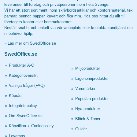
leveranser till företag och privatpersoner inom hela Sverige.
Vi har ett stort sortiment inom skrivbordsartiklar och kontorsmaterial, tex
pärmar, pennor, papper, kuvert och fika mm. Hos oss hittar du allt till
företagets kontor eller hemmakontoret.
Beställ snabbt och enkelt via vår webbplats eller kontakta kundtjänst om
ni behöver hjälp.
»
Läs mer om SwedOffice.se
SwedOffice.se
»
Produkter A-Ö
»
Miljöprodukter
»
Kategoriöversikt
»
Ergonomiprodukter
»
Vanliga frågor (FAQ)
»
Varumärken
»
Köpråd
»
Populära produkter
»
Integritetspolicy
»
Nya produkter
»
Om SwedOffice.se
»
Bläck & Toner
»
Köpvillkor
/
Cookiepolicy
»
Guider
»
Leverans