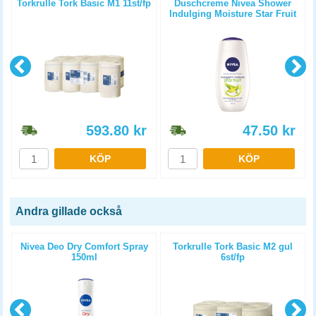
Torkrulle Tork Basic M1 11st/fp
Duschcreme Nivea Shower
Indulging Moisture Star Fruit
250ml
593.80
kr
47.50
kr
KÖP
KÖP
Andra gillade också
2
Nivea Deo Dry Comfort Spray
Torkrulle Tork Basic M2 gul
150ml
6st/fp