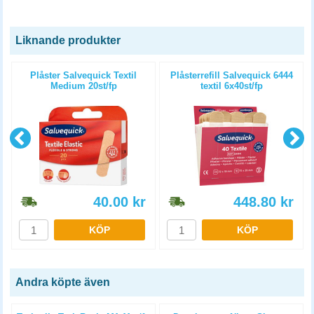
Liknande produkter
Plåster Salvequick Textil
Plåsterrefill Salvequick 6444
Medium 20st/fp
textil 6x40st/fp
40.00
kr
448.80
kr
KÖP
KÖP
Andra köpte även