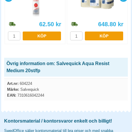
62.50
kr
648.80
kr
KÖP
KÖP
Övrig information om: Salvequick Aqua Resist
Medium 20st/fp
Art.nr:
604224
Märke:
Salvequick
EAN:
7310616042244
Kontorsmaterial / kontorsvaror enkelt och billigt!
SwedOffice säljer kontorsmaterial till bra priser och med snabba