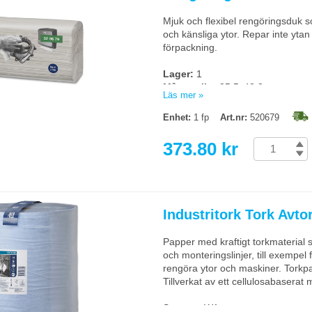
Mjuk och flexibel rengöringsduk 
och känsliga ytor. Repar inte ytan
förpackning.
Lager:
1
Mått, ovikt:
35,5x42,8cm
Läs mer »
Mått, vikt:
35,5x10,8cm
System:
W4
Enhet:
1 fp
Art.nr:
520679
Torks artikelnummer:
520679
373.80 kr
Industritork Tork Avto
Papper med kraftigt torkmaterial s
och monteringslinjer, till exempel f
rengöra ytor och maskiner. Torkp
Tillverkat av ett cellulosabaserat m
System:
W1