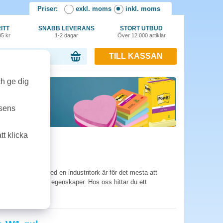
Priser:
exkl. moms
inkl. moms
ITT
SNABB LEVERANS
STORT UTBUD
95 kr
1-2 dagar
Över 12.000 artiklar
TILL KASSAN
or, 0.00 kr
ch ge dig
tsens
t klicka
er på det. Syftet med en industritork är för det mesta att
 krav på produktens egenskaper. Hos oss hittar du ett