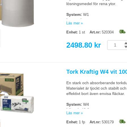
lösningsmedel för rena ytor.
System:
W1
Lager:
1
Läs mer »
Längd:
361m
Bredd:
43cm
Enhet:
1 st
Art.nr:
520304
Vikt:
10,9kg
Antal ark:
950
2498.80 kr
Färg:
Grå
Torks artikelnummer:
520304
Tork Kraftig W4 vit 10
En stark och absorberande torkdu
Materialet är tjockt och stabilt o
effektivt bort även envisa fläckar.
System:
W4
Längd:
42,8cm
Läs mer »
Bredd:
35,5cm
Antal:
100st
Enhet:
1 fp
Art.nr:
530179
Färg:
Vit