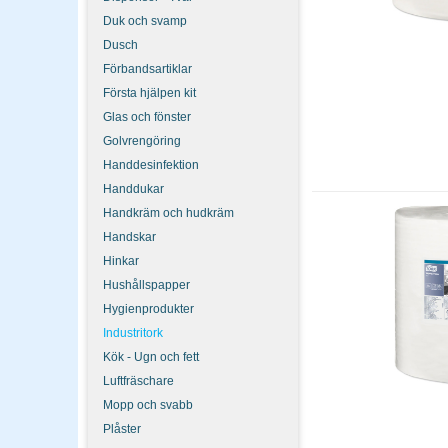
Vilken industritork
Duk och svamp
Välj kraftiga, oljeresis
Dusch
känsligare moment (t.ex.
Förbandsartiklar
Första hjälpen kit
Lösa ark eller på ru
Glas och fönster
Rulle passar för fast d
Golvrengöring
vanligt, räcker en måna
Handdesinfektion
Handdukar
Handkräm och hudkräm
Handskar
Hinkar
Hushållspapper
Hygienprodukter
Industritork
Kök - Ugn och fett
Luftfräschare
Mopp och svabb
Plåster