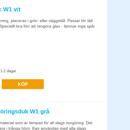
c W1 vit
ing, placeras i golv- eller väggställ. Passar för lätt
 Speciellt bra förr att rengöra glas - lämnar inga spår
1-2 dagar
KÖP
göringsduk W1 grå
terial som är lämpad för all slags rengöring. Det
ing i trånga hörn. Kan användas med alla slags