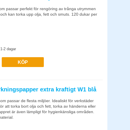
som passar perfekt för rengöring av trånga utrymmen
 och kan torka upp olja, fett och smuts. 120 dukar per
1-2 dagar
KÖP
rkningspapper extra kraftigt W1 blå
om passar de flesta miljöer. Idealiskt för verkstäder
ör att torka bort olja och fett, torka av händerna eller
appret är även lämpligt för hygienkänsliga områden.
aterial.