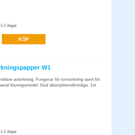
ndustritork tål de flesta lösningsmedel och fett. För
1-2 dagar
ila arbetsplatser. Storpack i 800-1 200 ark per förpackning är
KÖP
orkningspapper W1
nklare avtorkning. Fungerar för torrtorkning samt för
serat lösningsmedel. God absorptionsförmåga. 1st
1-2 dagar