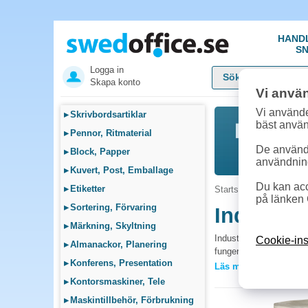
HAND
SN
Logga in
Skapa konto
Vi anvä
Vi använde
▸
Skrivbordsartiklar
bäst anvä
▸
Pennor, Ritmaterial
De används
▸
Block, Papper
användnin
▸
Kuvert, Post, Emballage
Du kan acc
▸
Etiketter
Startsida
»
Städ, Hygie
på länken 
▸
Sortering, Förvaring
Industrit
▸
Märkning, Skyltning
Industritork är en produ
Cookie-ins
▸
Almanackor, Planering
fungera som allt-i-allo
▸
Konferens, Presentation
välsorterat utbud av ind
Läs mer »
▸
Kontorsmaskiner, Tele
Tänk på detta nä
▸
Maskintillbehör, Förbrukning