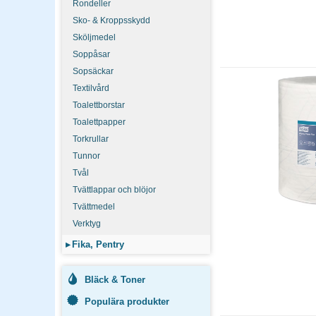
Rondeller
Sko- & Kroppsskydd
Sköljmedel
Soppåsar
Sopsäckar
Textilvård
Toalettborstar
Toalettpapper
Torkrullar
Tunnor
Tvål
Tvättlappar och blöjor
Tvättmedel
Verktyg
▸
Fika, Pentry
Bläck & Toner
Populära produkter