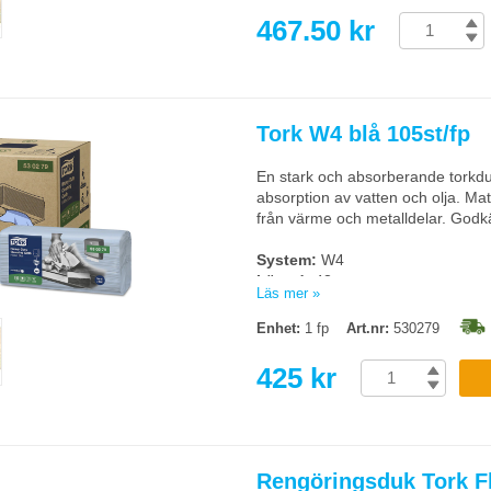
467.50 kr
Tork W4 blå 105st/fp
En stark och absorberande torkdu
absorption av vatten och olja. Mat
från värme och metalldelar. Godk
System:
W4
Längd:
43cm
Läs mer »
Bredd, ovikt:
35,5 cm
Bredd, vikt:
10,8cm
Enhet:
1 fp
Art.nr:
530279
Antal:
105st
Färg:
Blå
425 kr
Torks artikelnummer:
530279
Rengöringsduk Tork Fl