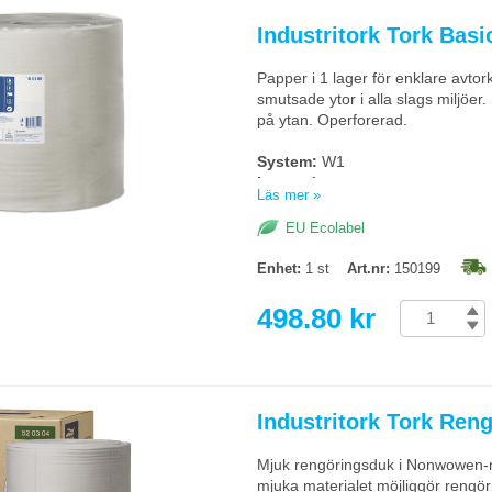
Industritork Tork Basi
Papper i 1 lager för enklare avtorkn
smutsade ytor i alla slags miljöer.
på ytan. Operforerad.
System:
W1
Lager:
1
Läs mer »
Längd:
1150m
Diameter:
38cm
EU Ecolabel
Rullbredd:
32cm
Färg:
Vit
Enhet:
1 st
Art.nr:
150199
Torks artikelnummer:
150199
498.80 kr
Industritork Tork Ren
Mjuk rengöringsduk i Nonwowen-ma
mjuka materialet möjliggör rengör