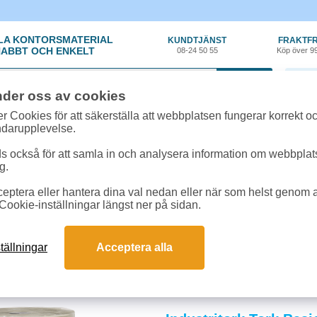
LA KONTORSMATERIAL
KUNDTJÄNST
FRAKTFR
ABBT OCH ENKELT
08-24 50 55
Köp över 9
0 var
nder oss av cookies
r Cookies för att säkerställa att webbplatsen fungerar korrekt o
ndarupplevelse.
 också för att samla in och analysera information om webbpla
g.
eptera eller hantera dina val nedan eller när som helst genom at
n
»
Industritork
Cookie-inställningar längst ner på sidan.
ork
kt som vi finner på de flesta arbetsplatser, trots att du kanske inte alltid tänk
tällningar
Acceptera alla
-avtorkning för olika delar av exempelvis en arbetsplats. Det här ställer vissa
ustritork för olika arbetsplatser och situationer.
r du väljer industritork