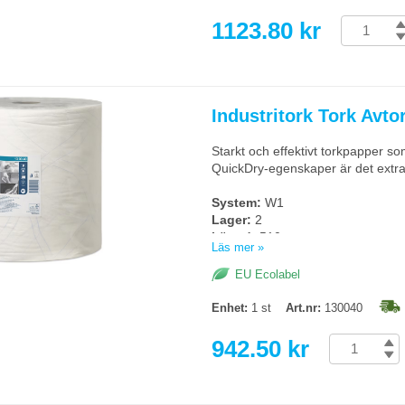
Vikt:
10,4kg
Färg:
Vit
1123.80 kr
Torks artikelnummer:
130109
Industritork Tork Avt
Starkt och effektivt torkpapper som
QuickDry-egenskaper är det extr
System:
W1
Lager:
2
Längd:
510m
Läs mer »
Bredd:
37cm
Diamater:
39cm
EU Ecolabel
Hylsa (inre diameter):
7,1cm
Vikt:
7,4kg
Enhet:
1 st
Art.nr:
130040
Antal ark:
1500
Färg:
Vit
942.50 kr
Torks artikelnummer:
130040