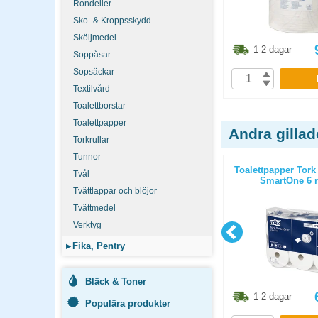
Rondeller
Sko- & Kroppsskydd
Sköljmedel
3.80
kr
348.80
kr
1-2 dagar
1-2 dagar
Soppåsar
Sopsäckar
P
KÖP
Textilvård
Toalettborstar
Toalettpapper
Andra gilla
Torkrullar
Tunnor
5% flytande
Toalettrengöring Domestos
Toalettpapper Tor
Tvål
Mountain Fresh WC 750ml
SmartOne 6 ru
Tvättlappar och blöjor
Tvättmedel
Verktyg
▸
Fika, Pentry
Bläck & Toner
1.10
kr
68.80
kr
1-2 dagar
1-2 dagar
Populära produkter