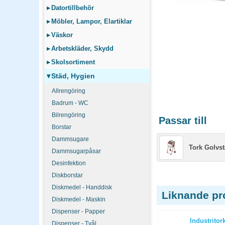
▸
Datortillbehör
▸
Möbler, Lampor, Elartiklar
▸
Väskor
▸
Arbetskläder, Skydd
▸
Skolsortiment
▾
Städ, Hygien
Allrengöring
Badrum - WC
Bilrengöring
Passar till
Borstar
Dammsugare
Tork Golvst
Dammsugarpåsar
Desinfektion
Diskborstar
Diskmedel - Handdisk
Liknande pr
Diskmedel - Maskin
Dispenser - Papper
1 11st/fp
Stiftpenna Bic Matic grip 0,7mm
Industritor
Dispenser - Tvål