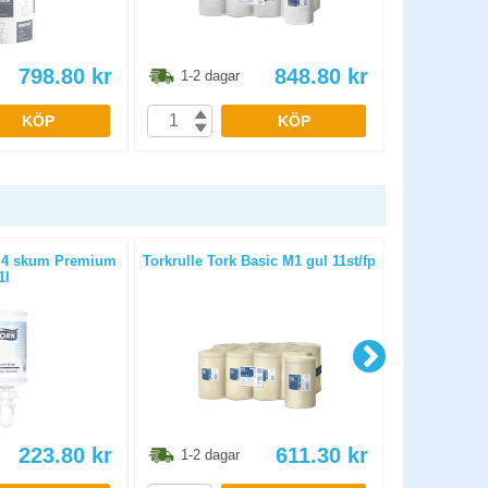
798.80
kr
848.80
kr
1-2 dagar
1-2 dag
KÖP
KÖP
 S4 skum Premium
Torkrulle Tork Basic M1 gul 11st/fp
Tork Golv
1l
223.80
kr
611.30
kr
1-2 dagar
1-2 dag