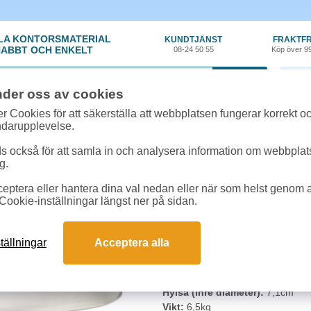
LA KONTORSMATERIAL
KUNDTJÄNST
FRAKTFR
ABBT OCH ENKELT
08-24 50 55
Köp över 9
0 var
nder oss av cookies
n
»
Industritork
»
Industritork Tork Avtorkningspapper W1 245mm
r Cookies för att säkerställa att webbplatsen fungerar korrekt o
ndarupplevelse.
Industritork Tork Av
 också för att samla in och analysera information om webbpla
g.
Ett operforerat papper för lättare
eptera eller hantera dina val nedan eller när som helst genom at
och är godkänt för kontakt med li
Cookie-inställningar längst ner på sidan.
System:
W1
Lager:
1
tällningar
Acceptera alla
Längd:
1000m
Bredd:
24,5cm
Diameter:
38cm
Hylsa (inre diameter):
7,1cm
Vikt:
6,5kg