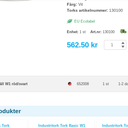
Färg:
Vit
Torks artikelnummer:
130100
EU Ecolabel
Enhet:
1 st
Art.nr:
130100
562.50 kr
äll W1 röd/svart
652008
1 st
1-2 d
odukter
k Tork
Industritork Tork Basic W1
Industritork T