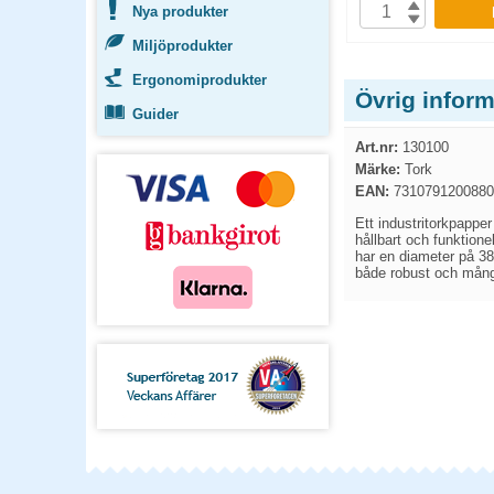
P
Nya produkter
KÖP
Miljöprodukter
Ergonomiprodukter
Övrig infor
Guider
Art.nr:
130100
Märke:
Tork
EAN:
7310791200880
Ett industritorkpappe
hållbart och funktione
har en diameter på 38
både robust och mång