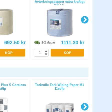
Avtorkningspapper extra kraftigt
W1 blå
692.50
kr
1111.30
kr
1-2 dagar
1-2 dag
KÖP
KÖP
 Plus S Coreless
Torkrulle Tork Wiping Paper M1
Torkrulle T
st/fp
11st/fp