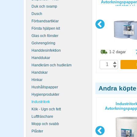
sorterade färger 12st/fp
Avtorkningspapper e
Duk och svamp
W1/W2 blå 
Dusch
Förbandsartiklar
Första hjälpen kit
Glas och fönster
Golvrengöring
Handdesinfektion
3.80
kr
123.80
kr
1-2 dagar
1-2 dagar
Handdukar
P
KÖP
Handkräm och hudkräm
Handskar
Hinkar
Andra köpte
Hushållspapper
Hygienprodukter
Industritork
ticopy A4
Kopieringspapper Nordic Office A4
Industritor
/kartong
OHÅLAT 80g 5x500st/kartong
Avtorkningspapp
Kök - Ugn och fett
Luftfräschare
Mopp och svabb
Plåster