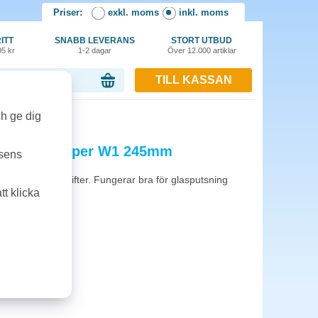
Priser:
exkl. moms
inkl. moms
ITT
SNABB LEVERANS
STORT UTBUD
95 kr
1-2 dagar
Över 12.000 artiklar
TILL KASSAN
or, 0.00 kr
ch ge dig
torkningspapper W1 245mm
tsens
 avtorkningsuppgifter. Fungerar bra för glasputsning
t klicka
vsmedel.