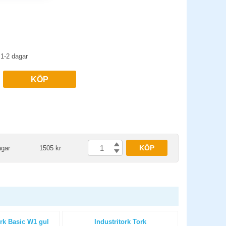
1-2 dagar
KÖP
KÖP
agar
1505 kr
ork Basic W1 gul
Industritork Tork
Luktförbätt