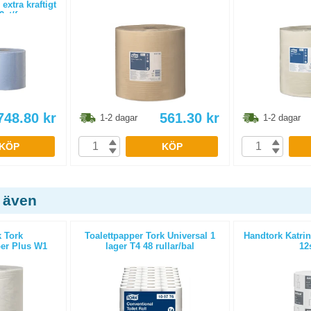
xtra kraftigt
2st/fp
748.80
kr
561.30
kr
1-2 dagar
1-2 dagar
KÖP
KÖP
 även
k Tork
Toalettpapper Tork Universal 1
Handtork Katrin
er Plus W1
lager T4 48 rullar/bal
12