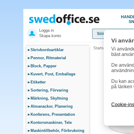
HAND
SN
Logga in
Skapa konto
Vi anvä
Startsida
»
Städ, Hygie
Vi använde
▸
Skrivbordsartiklar
bäst anvä
▸
Pennor, Ritmaterial
De används
▸
Block, Papper
användnin
▸
Kuvert, Post, Emballage
Du kan acc
▸
Etiketter
på länken 
▸
Sortering, Förvaring
▸
Märkning, Skyltning
Cookie-ins
▸
Almanackor, Planering
▸
Konferens, Presentation
▸
Kontorsmaskiner, Tele
▸
Maskintillbehör, Förbrukning