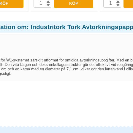
KÖP
KÖP
mation om: Industritork Tork Avtorkningspa
r för W1-systemet särskilt utformat för smidiga avtorkningsuppgifter. Med en
llt. Den vita färgen och dess enkellagersstruktur gör det effektivt vid rengöri
 cm och en kärna med en diameter på 7,1 cm, vilket gör den lättanvänd i olika
sidigt.