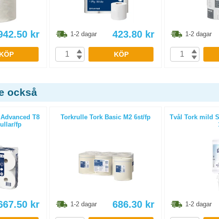
942.50
kr
423.80
kr
1-2 dagar
1-2 dagar
KÖP
KÖP
de också
k Advanced T8
Torkrulle Tork Basic M2 6st/fp
Tvål Tork mild
llar/fp
667.50
kr
686.30
kr
1-2 dagar
1-2 dagar