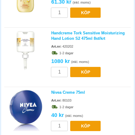
61.30 kr
(inkl. moms)
KÖP
Handcreme Tork Sensitive Moisturizing
Hand Lotion S2 475ml 8st/krt
Art.nr:
420202
1-2 dagar
1080 kr
(inkl. moms)
KÖP
Nivea Creme 75ml
Art.nr:
80103
1-2 dagar
40 kr
(inkl. moms)
KÖP