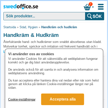
0
▼
Startsida
»
Städ, Hygien
»
Handkräm och hudkräm
Handkräm & Hudkräm
Återfuktande hand- och hudkrämer som snabbt absorberas utan kladd.
Motverkar torrhet, sprickor och irritation vid frekvent handtvätt och i
utsatta arbetsmiljöer. Köp dem i praktiska förpackningar från etablerade
Läs mer »
Vi använder oss av cookies
märken för att enkelt skydda och bibehålla hudens hälsa i
Vi använder Cookies för att säkerställa att webbplatsen fungerar
arbetsvardagen.
Handcreme Atrix Professional tub 100ml
korrekt och ge dig bäst användarupplevelse.
Art.nr:
82081
Vanliga frågor och svar om handkräm &
De används också för att samla in och analysera information om
1-2 dagar
webbplatsens användning.
hudkräm
49.90 kr
(inkl. moms)
Du kan acceptera eller hantera dina val nedan eller när som helst
Vilken handkräm passar i arbetsmiljö med frekvent
genom att klicka på länken Cookie-inställningar längst ner på
KÖP
sidan.
handtvätt?
Välj snabbt absorberande krämer som inte kladdar, viktigt när arbetet
Acceptera alla
Cookie-inställningar
inte kan vänta. Krämer med urea, glycerin eller pantenol återfuktar
Handcreme Atrix Intensive 100ml
djupare och hjälper mot sprickor. Välj parfymfri vid känslig hud eller