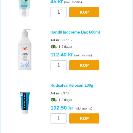
45 kr
(inkl. moms)
KÖP
Hand/Hudcreme Dax 600ml
Art.nr:
217-15
1-2 dagar
112.40 kr
(inkl. moms)
KÖP
Hudsalva Helosan 100g
Art.nr:
6973
1-2 dagar
102.50 kr
(inkl. moms)
KÖP