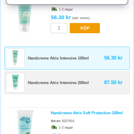
livsmedelshantering.
Art.nr:
820200
1-2 dagar
Hur ofta ska handkräm appliceras under arbetsdagen?
56.30 kr
(inkl. moms)
Smörj efter varje handtvätt eller minst 4-5 gånger per dag i utsatta
yrken. Ha en pumpflaska vid varje arbetsstation, tröskeln att ta är lägre
KÖP
när krämen är synlig och tillgänglig.
56.30 kr
Handcreme Atrix Intensive 100ml
87.50 kr
Handcreme Atrix Intensive 200ml
Handcreme Atrix Soft Protection 100ml
Art.nr:
8207601
1-2 dagar