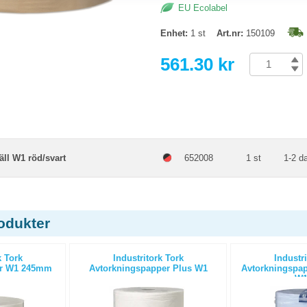
EU Ecolabel
Enhet:
1 st
Art.nr:
150109
561.30 kr
äll W1 röd/svart
652008
1 st
1-2 d
odukter
k Tork
Industritork Tork
Industri
er W1 245mm
Avtorkningspapper Plus W1
Avtorkningspapp
W1