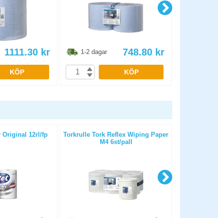
1111.30
kr
748.80
kr
1-2 dagar
1-2 dag
KÖP
KÖP
 Original 12rl/fp
Torkrulle Tork Reflex Wiping Paper
Torkrulle Tor
M4 6st/pall