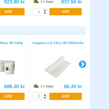
823.80
kr
837.50
kr
1-2 dagar
1-2 dag
KÖP
KÖP
 Basic M2 6st/fp
Soppåse LLD 13my 30l 100st/rulle
Vinylhandske
686.30
kr
86.30
kr
1-2 dagar
1-2 dag
KÖP
KÖP