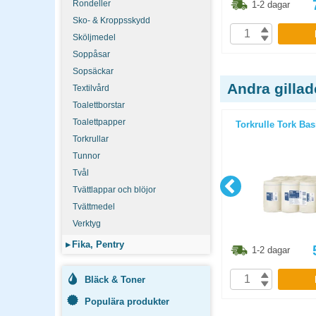
6.30
kr
348.80
kr
Rondeller
1-2 dagar
1-2 dagar
Sko- & Kroppsskydd
P
KÖP
Sköljmedel
Soppåsar
Sopsäckar
Andra gilla
Textilvård
Toalettborstar
Toalettpapper
i klar XL
Sopsäck 125l PE 0,04mm svart
Torkrulle Tork Bas
25st/rulle
Torkrullar
Tunnor
Tvål
Tvättlappar och blöjor
Tvättmedel
Verktyg
▸
Fika, Pentry
3.80
kr
118.80
kr
1-2 dagar
1-2 dagar
P
KÖP
Bläck & Toner
Populära produkter