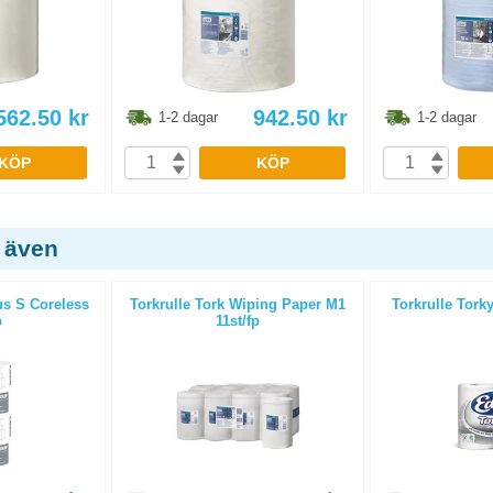
562.50
kr
942.50
kr
1-2 dagar
1-2 dagar
KÖP
KÖP
 även
us S Coreless
Torkrulle Tork Wiping Paper M1
Torkrulle Torky
p
11st/fp