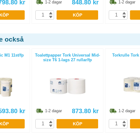
798.80
kr
848.80
kr
1-2 dagar
1-2 dagar
KÖP
KÖP
de också
ic M1 11st/fp
Toalettpapper Tork Universal Mid-
Torkrulle Tork
size T6 1-lags 27 rullar/fp
593.80
kr
873.80
kr
1-2 dagar
1-2 dagar
KÖP
KÖP