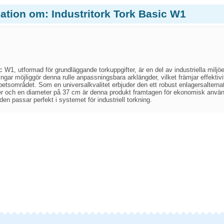
ation om: Industritork Tork Basic W1
c W1, utformad för grundläggande torkuppgifter, är en del av industriella miljö
ringar möjliggör denna rulle anpassningsbara arklängder, vilket främjar effektiv
arbetsområdet. Som en universalkvalitet erbjuder den ett robust enlagersalternativ
er och en diameter på 37 cm är denna produkt framtagen för ekonomisk an
 den passar perfekt i systemet för industriell torkning.