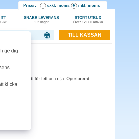
Priser:
exkl. moms
inkl. moms
ITT
SNABB LEVERANS
STORT UTBUD
95 kr
1-2 dagar
Över 12.000 artiklar
TILL KASSAN
or, 0.00 kr
ch ge dig
ic W1
tsens
. Särskilt avsett för fett och olja. Operforerat.
t klicka