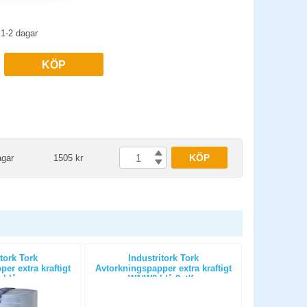
1-2 dagar
KÖP
KÖP
agar
1505 kr
tork Tork
Industritork Tork
Industrito
er extra kraftigt
Avtorkningspapper extra kraftigt
 blå
W1/W2 blå 2st/fp