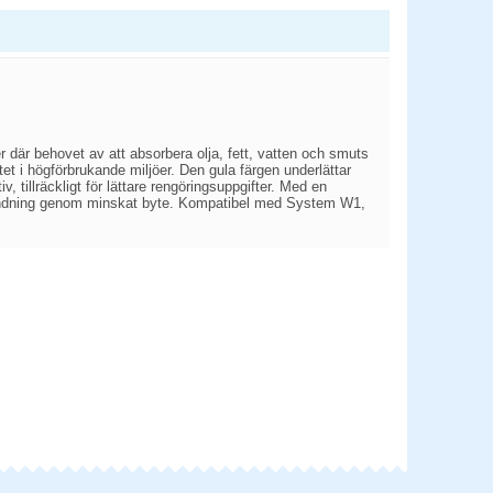
er där behovet av att absorbera olja, fett, vatten och smuts
itet i högförbrukande miljöer. Den gula färgen underlättar
, tillräckligt för lättare rengöringsuppgifter. Med en
vändning genom minskat byte. Kompatibel med System W1,