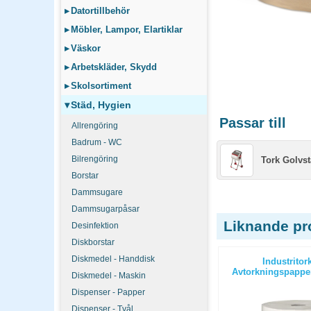
▸
Datortillbehör
▸
Möbler, Lampor, Elartiklar
▸
Väskor
▸
Arbetskläder, Skydd
▸
Skolsortiment
▾
Städ, Hygien
Passar till
Allrengöring
Badrum - WC
Bilrengöring
Tork Golvst
Borstar
Dammsugare
Dammsugarpåsar
Liknande pr
Desinfektion
Diskborstar
Diskmedel - Handdisk
göringsduk
Rengöringsduk Tork W8 Slitstark
Industritor
vit 50st/fp
Avtorkningspapp
Diskmedel - Maskin
Dispenser - Papper
Dispenser - Tvål