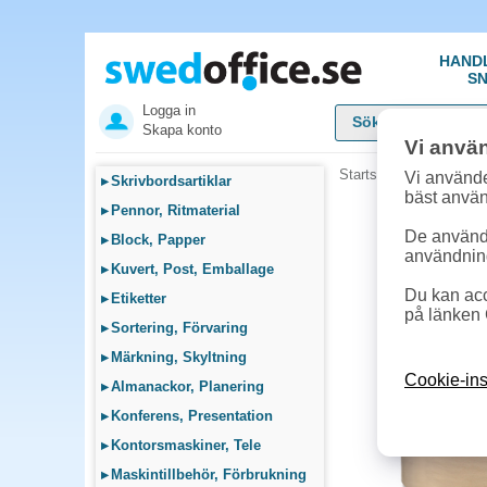
HAND
SN
Logga in
Skapa konto
Vi anvä
Startsida
»
Städ, Hygie
Vi använde
▸
Skrivbordsartiklar
bäst anvä
▸
Pennor, Ritmaterial
De används
▸
Block, Papper
användnin
▸
Kuvert, Post, Emballage
Du kan acc
▸
Etiketter
på länken 
▸
Sortering, Förvaring
▸
Märkning, Skyltning
Cookie-ins
▸
Almanackor, Planering
▸
Konferens, Presentation
▸
Kontorsmaskiner, Tele
▸
Maskintillbehör, Förbrukning