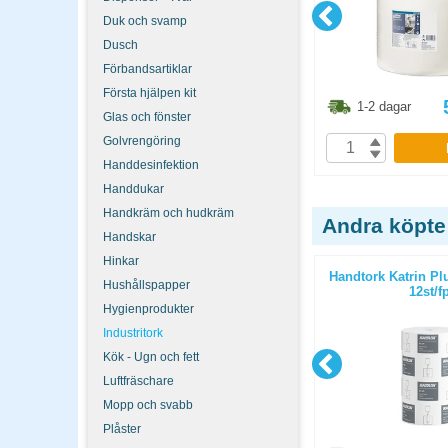
Duk och svamp
Dusch
Förbandsartiklar
Första hjälpen kit
8.80
kr
161.30
kr
1-2 dagar
1-2 dagar
Glas och fönster
Golvrengöring
P
KÖP
Handdesinfektion
Handdukar
Handkräm och hudkräm
Andra köpte
Handskar
Hinkar
iversal 2
Kopieringspapper Nordic Office A4
Handtork Katrin Pl
Hushållspapper
/bal
OHÅLAT 80g 5x500st/kartong
12st/f
Hygienprodukter
Industritork
Kök - Ugn och fett
Luftfräschare
Mopp och svabb
Plåster