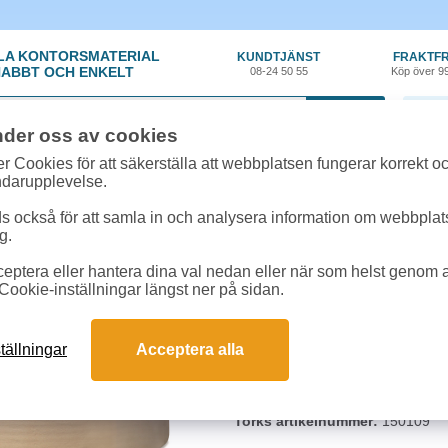
LA KONTORSMATERIAL
KUNDTJÄNST
FRAKTFR
ABBT OCH ENKELT
08-24 50 55
Köp över 9
0 var
nder oss av cookies
n
»
Industritork
»
Industritork Tork Basic W1
r Cookies för att säkerställa att webbplatsen fungerar korrekt o
ndarupplevelse.
Industritork Tork Bas
 också för att samla in och analysera information om webbpla
g.
Grovt papper för enklare avtorkning
eptera eller hantera dina val nedan eller när som helst genom at
Cookie-inställningar längst ner på sidan.
System:
W1
Lager:
1
Längd:
1000m
tällningar
Acceptera alla
Diameter:
37cm
Vikt:
9,2kg
Brunt (oblekt papper)
Torks artikelnummer:
150109